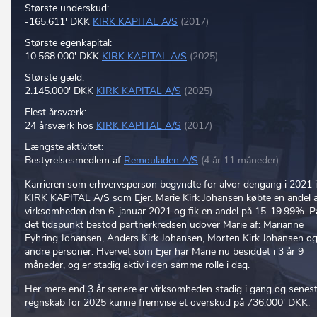
Største underskud:
-165.611' DKK
KIRK KAPITAL A/S
(2017)
Største egenkapital:
10.568.000' DKK
KIRK KAPITAL A/S
(2025)
Største gæld:
2.145.000' DKK
KIRK KAPITAL A/S
(2025)
Flest årsværk:
24 årsværk hos
KIRK KAPITAL A/S
(2017)
Længste aktivitet:
Bestyrelsesmedlem af
Remouladen A/S
(4 år 11 måneder)
Karrieren som erhvervsperson begyndte for alvor dengang i 2021 i
KIRK KAPITAL A/S som Ejer. Marie Kirk Johansen købte en andel 
virksomheden den 6. januar 2021 og fik en andel på 15-19.99%. P
det tidspunkt bestod partnerkredsen udover Marie af: Marianne
Fyhring Johansen, Anders Kirk Johansen, Morten Kirk Johansen og
andre personer. Hvervet som Ejer har Marie nu besiddet i 3 år 9
måneder, og er stadig aktiv i den samme rolle i dag.
Her mere end 3 år senere er virksomheden stadig i gang og senes
regnskab for 2025 kunne fremvise et overskud på 736.000' DKK.