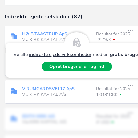
Indirekte ejede selskaber (82)
HØJE-TAASTRUP ApS
Resultat for 2025
Via KIRK KAPITAL A/S
-3' DKK
Se alle
indirekte ejede virksomheder
med en
gratis bruge
K/S HØJE-TAASTRUP
Resultat for 2025
Opret bruger eller log ind
Via KIRK KAPITAL A/S
-7' DKK
VIRUMGÅRDSVEJ 17 ApS
Resultat for 2025
Via KIRK KAPITAL A/S
1.048' DKK
EDITH KIRK A/S
Resultat for 2025
Via KIRK KAPITAL A/S
4' USD