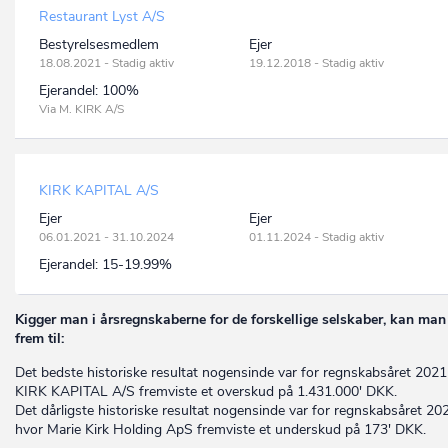
Restaurant Lyst A/S
Bestyrelsesmedlem
Ejer
18.08.2021 - Stadig aktiv
19.12.2018 - Stadig aktiv
Ejerandel:
100%
Via M. KIRK A/S
KIRK KAPITAL A/S
Ejer
Ejer
06.01.2021 - 31.10.2024
01.11.2024 - Stadig aktiv
Ejerandel:
15-19.99%
Kigger man i årsregnskaberne for de forskellige selskaber, kan man
frem til:
Det bedste historiske resultat nogensinde var for regnskabsåret 2021
KIRK KAPITAL A/S fremviste et overskud på 1.431.000' DKK.
Det dårligste historiske resultat nogensinde var for regnskabsåret 2
hvor Marie Kirk Holding ApS fremviste et underskud på 173' DKK.