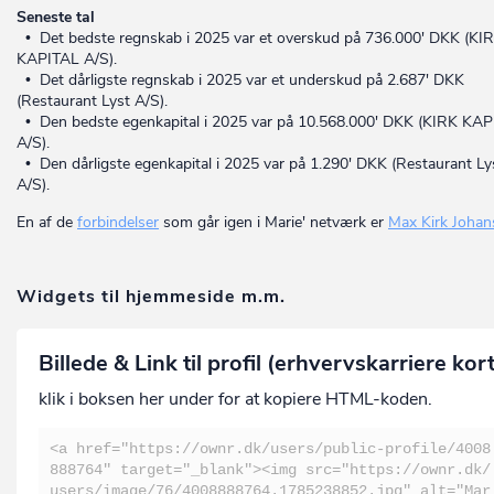
Seneste tal
• Det bedste regnskab i 2025 var et overskud på 736.000' DKK (KI
KAPITAL A/S).
• Det dårligste regnskab i 2025 var et underskud på 2.687' DKK
(Restaurant Lyst A/S).
• Den bedste egenkapital i 2025 var på 10.568.000' DKK (KIRK KA
A/S).
• Den dårligste egenkapital i 2025 var på 1.290' DKK (Restaurant Ly
A/S).
En af de
forbindelser
som går igen i Marie' netværk er
Max Kirk Johan
Widgets til hjemmeside m.m.
Billede & Link til profil (erhvervskarriere kor
klik i boksen her under for at kopiere HTML-koden.
<a href="https://ownr.dk/users/public-profile/4008
888764" target="_blank"><img src="https://ownr.dk/
users/image/76/4008888764.1785238852.jpg" alt="Mar