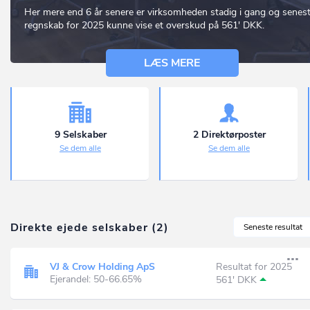
Her mere end 6 år senere er virksomheden stadig i gang og senes
regnskab for 2025 kunne vise et overskud på 561' DKK.
LÆS MERE
9 Selskaber
2 Direktørposter
Se dem alle
Se dem alle
Direkte ejede selskaber (2)
Seneste resultat
VJ & Crow Holding ApS
Resultat for 2025
Ejerandel: 50-66.65%
561' DKK