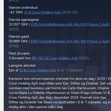
(2021)
Største underskud:
-41' DKK
VJ & Crow Holding ApS
(2019-20)
Største egenkapital:
32.057' DKK
FORE Kvistgårdhusene ApS (Nu: KM Propco 1 ApS)
(2022)
Største gæld:
50.889' DKK
FORE Kvistgårdhusene ApS (Nu: KM Propco 1 ApS)
(2020)
Flest årsværk:
3 årsværk hos
BFJ, NCJ & Crow Holding ApS
(2021)
Længste aktivitet:
Ejer af
VJ & Crow Holding ApS
(6 år 7 måneder)
Karrieren som erhvervsperson startede for alvor en dag i 2019 i V
Crow Holding ApS med titlen som Ejer, Stifter og Direktør. Det va
sammen med business-partnerne Jan Carlo Martinussen, Virginie
Sylvie Marie Le Pelletier-Martinussen at Steen Krage stiftede VJ &
Crow Holding ApS den dag i december 2019. Hvervet som Ejer,
Stifter og Direktør har Steen nu bestreddet i 6 år 7 måneder, og er
stadig aktiv i den samme rolle i dag.