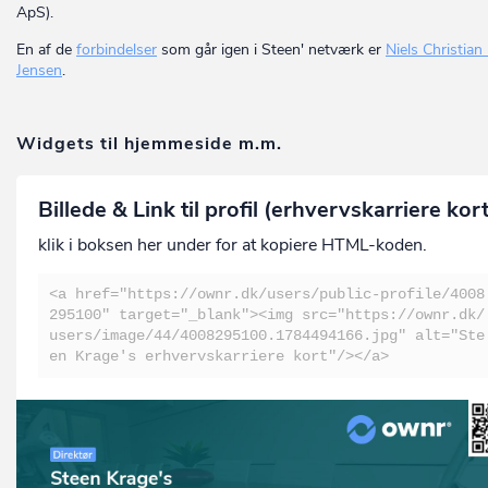
ApS).
En af de
forbindelser
som går igen i Steen' netværk er
Niels Christian
Jensen
.
Widgets til hjemmeside m.m.
Billede & Link til profil (erhvervskarriere kor
klik i boksen her under for at kopiere HTML-koden.
<a href="https://ownr.dk/users/public-profile/4008
295100" target="_blank"><img src="https://ownr.dk/
users/image/44/4008295100.1784494166.jpg" alt="Ste
en Krage's erhvervskarriere kort"/></a>