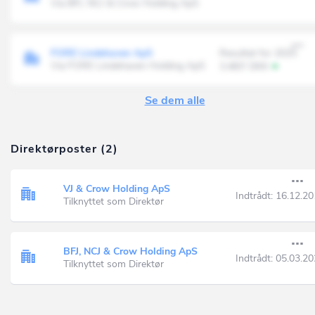
Via BFJ, NCJ & Crow Holding ApS
FORE Lindehaven ApS
Resultat for 2025
Via FORE Lindehaven Holding ApS
3.483' DKK
Se dem alle
Direktørposter (2)
VJ & Crow Holding ApS
Indtrådt:
16.12.20
Tilknyttet som Direktør
BFJ, NCJ & Crow Holding ApS
Indtrådt:
05.03.20
Tilknyttet som Direktør