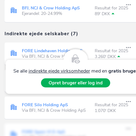
BFJ, NCJ & Crow Holding ApS
Resultat for 2025
Ejerandel: 20-24.99%
89' DKK
Indirekte ejede selskaber (7)
FORE Lindehaven Holding ApS
Resultat for 2025
Via BFJ, NCJ & Crow Holding ApS
3.260' DKK
Se alle
indirekte ejede virksomheder
med en
gratis bruge
FORE Senior I Holding ApS
Resultat for 2025
Opret bruger eller log ind
Via BFJ, NCJ & Crow Holding ApS
4.211' DKK
FORE Silo Holding ApS
Resultat for 2025
Via BFJ, NCJ & Crow Holding ApS
1.070' DKK
FORE Spain VI D ApS