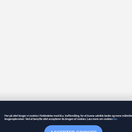
Her på sitet bruger vi cookies i forbindelse med bl.a. trafikmåling, for at kunne udvikle bedre og mere målrett
brugeroplevelser. Ved at benytte sitet accepterer du brugen af cookies. Læs mere om cookies
her
.
GUIDE
BETINGELSER