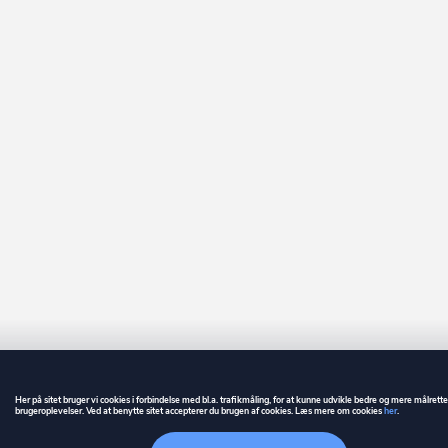
Her på sitet bruger vi cookies i forbindelse med bl.a. trafikmåling, for at kunne udvikle bedre og mere målrett
brugeroplevelser. Ved at benytte sitet accepterer du brugen af cookies. Læs mere om cookies
her
.
GUIDE
BETINGELSER