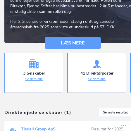
som eneejer derfor også hovedansvaret i firmaet. Rollen som
Direktør, Ejer og Stifter har Nima nu bestreddet i 2 år 5 måneder, 
er stadig aktiv i samme rolle i dag.
Her 2 år senere er virksomheden stadig i drift og seneste
årsregnskab fra 2025 som viste et underskud på 57' DKK.
LÆS MERE
3 Selskaber
41 Direktørposter
Se dem alle
Se dem alle
Direkte ejede selskaber (1)
Seneste resultat
Tisdall Group ApS
Resultat for 2025