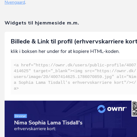
Nyengaard
.
Widgets til hjemmeside m.m.
Billede & Link til profil (erhvervskarriere kor
klik i boksen her under for at kopiere HTML-koden.
<a href="https://ownr.dk/users/public-profile/4007
414625" target="_blank"><img src="https://ownr.dk/
users/image/20/4007414625.1786070859.jpg" alt="Nim
a Sophia Lama Tisdall's erhvervskarriere kort"/></
a>