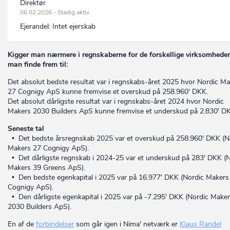
Direktør
06.02.2026 - Stadig aktiv
Ejerandel:
Intet ejerskab
Kigger man nærmere i regnskaberne for de forskellige virksomheder
man finde frem til:
Det absolut bedste resultat var i regnskabs-året 2025 hvor Nordic M
27 Cognigy ApS kunne fremvise et overskud på 258.960' DKK.
Det absolut dårligste resultat var i regnskabs-året 2024 hvor Nordic
Makers 2030 Builders ApS kunne fremvise et underskud på 2.830' D
Seneste tal
• Det bedste årsregnskab 2025 var et overskud på 258.960' DKK (N
Makers 27 Cognigy ApS).
• Det dårligste regnskab i 2024-25 var et underskud på 283' DKK (
Makers 39 Greens ApS).
• Den bedste egenkapital i 2025 var på 16.977' DKK (Nordic Makers
Cognigy ApS).
• Den dårligste egenkapital i 2025 var på -7.295' DKK (Nordic Make
2030 Builders ApS).
En af de
forbindelser
som går igen i Nima' netværk er
Klaus Randel