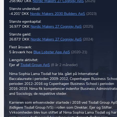
258.960' DKK
Nordic Makers 27 Cognigy ApS
(2025)
Største underskud:
-4.201' DKK
Nordic Makers 2030 Builders ApS
(2023)
Største egenkapital:
16.977' DKK
Nordic Makers 27 Cognigy ApS
(2025)
Største gæld:
26.873' DKK
Nordic Makers 27 Cognigy ApS
(2024)
Flest årsværk:
5 årsværk hos
Blue Lobster App ApS
(2020-21)
Længste aktivitet:
Ejer af
Tisdall Group ApS
(8 år 2 måneder)
Nima Sophia Lama Tisdall har bla. gået på International
Baccalaureate i perioden 2009-2012, Copenhagen Business School
perioden 2012-2016 og Copenhagen Business School i perioden
2016-2019. Nima fik kompetencer indenfor Business Administrati
and Sociology, de respektive steder.
Karrieren som erhvervsleder startede i 2018 ved Tisdall Group Ap
(tidligere Tisdall Group IVS) i rollen som Direktør, Ejer og Stifter.
Virksomheden blev kun stiftet af Nima Sophia Lama Tisdall og har