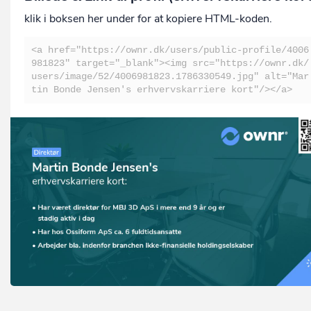
klik i boksen her under for at kopiere HTML-koden.
<a href="https://ownr.dk/users/public-profile/4006
981823" target="_blank"><img src="https://ownr.dk/
users/image/52/4006981823.1786330549.jpg" alt="Mar
tin Bonde Jensen's erhvervskarriere kort"/></a>