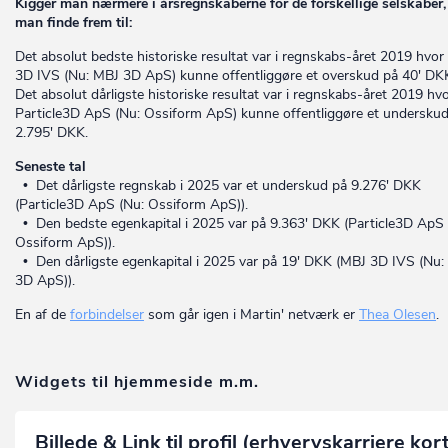
Kigger man nærmere i årsregnskaberne for de forskellige selskaber,
man finde frem til:
Det absolut bedste historiske resultat var i regnskabs-året 2019 hvo
3D IVS (Nu: MBJ 3D ApS) kunne offentliggøre et overskud på 40' DK
Det absolut dårligste historiske resultat var i regnskabs-året 2019 hv
Particle3D ApS (Nu: Ossiform ApS) kunne offentliggøre et undersku
2.795' DKK.
Seneste tal
• Det dårligste regnskab i 2025 var et underskud på 9.276' DKK
(Particle3D ApS (Nu: Ossiform ApS)).
• Den bedste egenkapital i 2025 var på 9.363' DKK (Particle3D ApS 
Ossiform ApS)).
• Den dårligste egenkapital i 2025 var på 19' DKK (MBJ 3D IVS (Nu:
3D ApS)).
En af de
forbindelser
som går igen i Martin' netværk er
Thea Olesen
.
Widgets til hjemmeside m.m.
Billede & Link til profil (erhvervskarriere kor