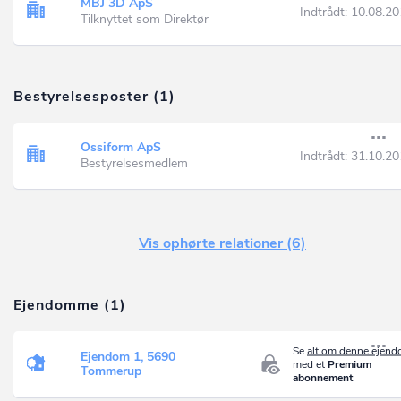
MBJ 3D ApS
Indtrådt:
10.08.20
Tilknyttet som Direktør
Bestyrelsesposter (1)
Ossiform ApS
Indtrådt:
31.10.20
Bestyrelsesmedlem
Vis ophørte relationer (6)
Ejendomme (1)
Se
alt om denne ejen
Ejendom 1, 5690
med et
Premium
Tommerup
abonnement