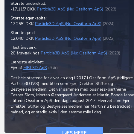
Største underskud:
-17.115' DKK
Particle3D ApS (Nu: Ossiform ApS)
(2023)
Største egenkapital:
17.255' DKK
Particle3D ApS (Nu: Ossiform ApS)
(2024)
Største gæld:
12.040' DKK
Particle3D ApS (Nu: Ossiform ApS)
(2022)
Flest årsværk:
20 årsværk hos
Particle3D ApS (Nu: Ossiform ApS)
(2023)
Længste aktivitet:
Ejer af
MBJ 3D ApS
(9 år)
Det hele startede for alvor en dag i 2017 i Ossiform ApS (tidligere
Particle3D IVS) med titlen som Ejer, Direktør, Stifter og
Bestyrelsesmedlem. Det var sammen med business-partnerne
Casper Slots, Morten Østergaard Andersen at Martin Bonde Jens
stiftede Ossiform ApS den dag i august 2017. Hvervet som Ejer,
Direktør, Stifter og Bestyrelsesmedlem har Martin nu bestreddet i 
måned, og er stadig aktiv i den samme rolle i dag.
LÆS MERE