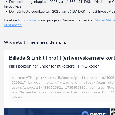
• Den bedste egenkapital i 2025 var på 367.491' DKK (Kristiansen
Invest ApS).
• Den dårligste egenkapital i 2025 var på 15' DKK (IEI 3G Invest ApS
En af de
forbindelser
som går igen i Rasmus' netværk er
Mikkel Mein
Kristiansen
.
Widgets til hjemmeside m.m.
Billede & Link til profil (erhvervskarriere kor
klik i boksen her under for at kopiere HTML-koden.
<a href="https://ownr.dk/users/public-profile/4006
729021" target="_blank"><img src="https://ownr.dk/
users/image/11/4006729021.1785859086.jpg" alt="Ras
mus Meineche Kristiansen's erhvervskarriere kort"/
></a>