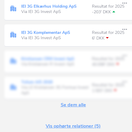
IEI 3G Elkærhus Holding ApS
Resultat for 2025
Via IEI 3G Invest ApS
-203' DKK
IEI 3G Komplementar ApS
Resultat for 2025
Via IEI 3G Invest ApS
6' DKK
Kristiansen CRM Invest ApS
Resultat for 2025
Via Kristiansen R Invest ApS
40.098' DKK
Tvilum A/S 2018
Resultat for 2025
Via LE Kristiansen 3G Formue Invest
1.583' DKK
ApS
Se dem alle
Vis ophørte relationer (5)