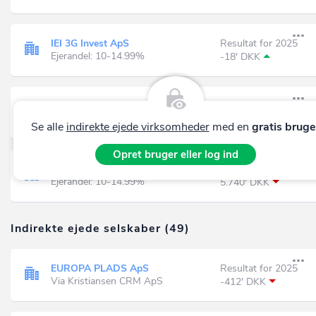
IEI 3G Invest ApS
Resultat for 2025
Ejerandel: 10-14.99%
-18' DKK
Kristiansen R Invest ApS
Resultat for 2025
Ejerandel: 90-99.99%
16.475' DKK
Se alle
indirekte ejede virksomheder
med en
gratis bruge
Opret bruger eller log ind
LE Kristiansen 3G Formue Invest ApS
Resultat for 2025
Ejerandel: 10-14.99%
5.740' DKK
Indirekte ejede selskaber (49)
EUROPA PLADS ApS
Resultat for 2025
Via Kristiansen CRM ApS
-412' DKK