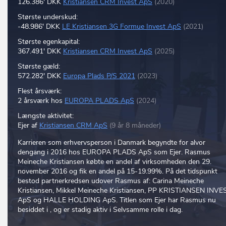
126.386' DKK
Kristiansen CRM Invest ApS
(2020)
Største underskud:
-48.986' DKK
LE Kristiansen 3G Formue Invest ApS
(2021)
Største egenkapital:
367.491' DKK
Kristiansen CRM Invest ApS
(2025)
Største gæld:
572.282' DKK
Europa Plads P/S 2021
(2023)
Flest årsværk:
2 årsværk hos
EUROPA PLADS ApS
(2024)
Længste aktivitet:
Ejer af
Kristiansen CRM ApS
(9 år 8 måneder)
Karrieren som erhvervsperson i Danmark begyndte for alvor
dengang i 2016 hos EUROPA PLADS ApS som Ejer. Rasmus
Meineche Kristiansen købte en andel af virksomheden den 29.
november 2016 og fik en andel på 15-19.99%. På det tidspunkt
bestod partnerkredsen udover Rasmus af: Carina Meineche
Kristiansen, Mikkel Meineche Kristiansen, PP KRISTIANSEN INVE
ApS og HALLE HOLDING ApS. Titlen som Ejer har Rasmus nu
besiddet i , og er stadig aktiv i Selvsamme rolle i dag.