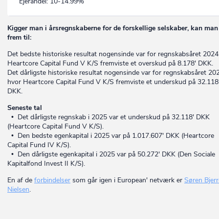
Ejerandel:
10-14.99%
Kigger man i årsregnskaberne for de forskellige selskaber, kan man
frem til:
Det bedste historiske resultat nogensinde var for regnskabsåret 2024
Heartcore Capital Fund V K/S fremviste et overskud på 8.178' DKK.
Det dårligste historiske resultat nogensinde var for regnskabsåret 20
hvor Heartcore Capital Fund V K/S fremviste et underskud på 32.118
DKK.
Seneste tal
• Det dårligste regnskab i 2025 var et underskud på 32.118' DKK
(Heartcore Capital Fund V K/S).
• Den bedste egenkapital i 2025 var på 1.017.607' DKK (Heartcore
Capital Fund IV K/S).
• Den dårligste egenkapital i 2025 var på 50.272' DKK (Den Sociale
Kapitalfond Invest II K/S).
En af de
forbindelser
som går igen i European' netværk er
Søren Bjerr
Nielsen
.