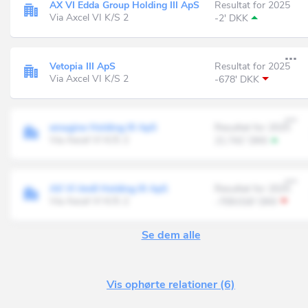
AX VI Edda Group Holding III ApS
Resultat for 2025
Via Axcel VI K/S 2
-2' DKK
Vetopia III ApS
Resultat for 2025
Via Axcel VI K/S 2
-678' DKK
emagine Holding III ApS
Resultat for 2025
Via Axcel VI K/S 2
21.741' DKK
AX VI itm8 Holding III ApS
Resultat for 2025
Via Axcel VI K/S 2
-709.016' DKK
Se dem alle
Vis ophørte relationer (6)