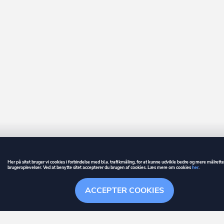
Her på sitet bruger vi cookies i forbindelse med bl.a. trafikmåling, for at kunne udvikle bedre og mere målrett
brugeroplevelser. Ved at benytte sitet accepterer du brugen af cookies. Læs mere om cookies
her
.
GUIDE
BETINGELSER
ACCEPTER COOKIES
ownr
er et registreret varemærke tilhørende ownr ApS – CVR nr.: 36 40 88 
Overblik
Søgehistorik
Menu
Følge
Stationsparken 26. 2., 2600 Glostrup, info@ownr.dk