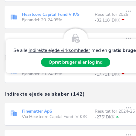
Heartcore Capital Fund V K/S
Resultat for 2025
Ejerandel: 20-24.99%
-32.118' DKK
Capidea Kapital IV K/S
Ejerandel: 15-19.99%
Se alle
indirekte ejede virksomheder
med en
gratis bruge
Opret bruger eller log ind
Den Sociale Kapitalfond Invest II K/S
Resultat for 2025
Ejerandel: 20-24.99%
-17.711' DKK
Indirekte ejede selskaber (142)
Finematter ApS
Resultat for 2024-25
Via Heartcore Capital Fund IV K/S
-275' DKK