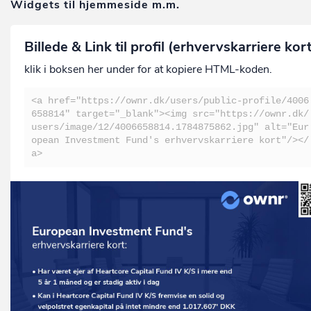
Widgets til hjemmeside m.m.
Billede & Link til profil (erhvervskarriere kor
klik i boksen her under for at kopiere HTML-koden.
<a href="https://ownr.dk/users/public-profile/4006
658814" target="_blank"><img src="https://ownr.dk/
users/image/12/4006658814.1784875862.jpg" alt="Eur
opean Investment Fund's erhvervskarriere kort"/></
a>