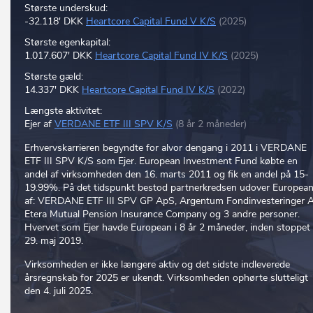
Største underskud:
-32.118' DKK
Heartcore Capital Fund V K/S
(2025)
Største egenkapital:
1.017.607' DKK
Heartcore Capital Fund IV K/S
(2025)
Største gæld:
14.337' DKK
Heartcore Capital Fund IV K/S
(2022)
Længste aktivitet:
Ejer af
VERDANE ETF III SPV K/S
(8 år 2 måneder)
Erhvervskarrieren begyndte for alvor dengang i 2011 i VERDANE
ETF III SPV K/S som Ejer. European Investment Fund købte en
andel af virksomheden den 16. marts 2011 og fik en andel på 15-
19.99%. På det tidspunkt bestod partnerkredsen udover Europea
af: VERDANE ETF III SPV GP ApS, Argentum Fondinvesteringer 
Etera Mutual Pension Insurance Company og 3 andre personer.
Hvervet som Ejer havde European i 8 år 2 måneder, inden stoppet 
29. maj 2019.
Virksomheden er ikke længere aktiv og det sidste indleverede
årsregnskab for 2025 er ukendt. Virksomheden ophørte slutteligt
den 4. juli 2025.