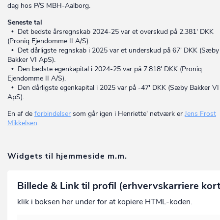
dag hos P/S MBH-Aalborg.
Seneste tal
• Det bedste årsregnskab 2024-25 var et overskud på 2.381' DKK
(Proniq Ejendomme II A/S).
• Det dårligste regnskab i 2025 var et underskud på 67' DKK (Sæby
Bakker VI ApS).
• Den bedste egenkapital i 2024-25 var på 7.818' DKK (Proniq
Ejendomme II A/S).
• Den dårligste egenkapital i 2025 var på -47' DKK (Sæby Bakker VI
ApS).
En af de
forbindelser
som går igen i Henriette' netværk er
Jens Frost
Mikkelsen
.
Widgets til hjemmeside m.m.
Billede & Link til profil (erhvervskarriere kor
klik i boksen her under for at kopiere HTML-koden.