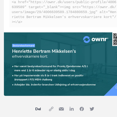
<a href="https://ownr.dk/users/public-profile/4006
639589" target="_blank"><img src="https://ownr.dk/
users/image/29/4006639589.1784880659.jpg" alt="Hen
riette Bertram Mikkelsen's erhvervskarriere kort"/
></a>
Del