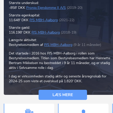
Største underskud:
-858' DKK
Proniq Ejendomme II A/S
(2019-20)
Største egenkapital:
11.648' DKK
P/S MBH-Aalborg
(2021-22)
Største gæld:
116.198' DKK
P/S MBH-Aalborg
(2018-19)
Længste aktivitet:
Bestyrelsesmedlem af
P/S MBH-Aalborg
(9 år 11 måneder)
Det startede i 2016 hos P/S MBH-Aalborg i rollen som
Bestyrelsesmedlem. Titlen som Bestyrelsesmedlem har Henriette
Bertram Mikkelsen nu bestreddet i 9 år 11 måneder, og er stadig
aktiv i Selvsamme rolle i dag.
I dag er virksomheden stadig aktiv og seneste årsregnskab for
2024-25 som viste et overskud på 1.820' DKK.
LÆS MERE