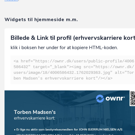
Widgets til hjemmeside m.m.
Billede & Link til profil (erhvervskarriere kor
klik i boksen her under for at kopiere HTML-koden.
<a href="https://ownr.dk/users/public-profile/4006
586432" target="_blank"><img src="https://ownr.dk/
users/image/18/4006586432.1762029363.jpg" alt="Tor
ben Madsen's erhvervskarriere kort"/></a>