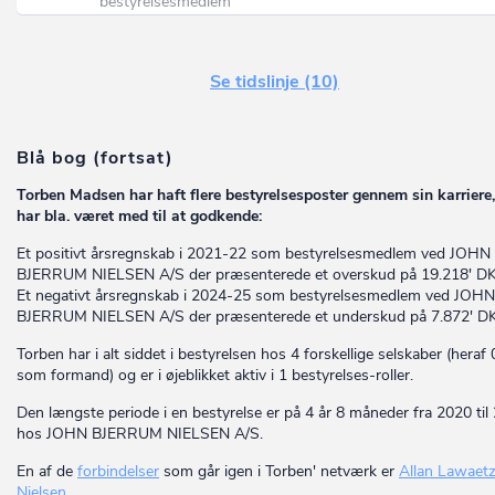
bestyrelsesmedlem
Se tidslinje (10)
Blå bog (fortsat)
Torben Madsen har haft flere bestyrelsesposter gennem sin karriere
har bla. været med til at godkende:
Et positivt årsregnskab i 2021-22 som bestyrelsesmedlem ved JOHN
BJERRUM NIELSEN A/S der præsenterede et overskud på 19.218' D
Et negativt årsregnskab i 2024-25 som bestyrelsesmedlem ved JOHN
BJERRUM NIELSEN A/S der præsenterede et underskud på 7.872' D
Torben har i alt siddet i bestyrelsen hos 4 forskellige selskaber (heraf 
som formand) og er i øjeblikket aktiv i 1 bestyrelses-roller.
Den længste periode i en bestyrelse er på 4 år 8 måneder fra 2020 til
hos JOHN BJERRUM NIELSEN A/S.
En af de
forbindelser
som går igen i Torben' netværk er
Allan Lawaet
Nielsen
.