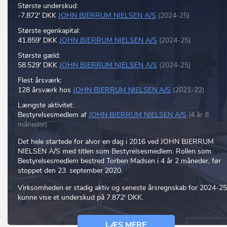
Største underskud:
-7.872' DKK
JOHN BJERRUM NIELSEN A/S
(2024-25)
Største egenkapital:
41.859' DKK
JOHN BJERRUM NIELSEN A/S
(2024-25)
Største gæld:
58.529' DKK
JOHN BJERRUM NIELSEN A/S
(2024-25)
Flest årsværk:
128 årsværk hos
JOHN BJERRUM NIELSEN A/S
(2021-22)
Længste aktivitet:
Bestyrelsesmedlem af
JOHN BJERRUM NIELSEN A/S
(4 år 8
måneder)
Det hele startede for alvor en dag i 2016 ved JOHN BJERRUM
NIELSEN A/S med titlen som Bestyrelsesmedlem. Rollen som
Bestyrelsesmedlem bestred Torben Madsen i 4 år 2 måneder, før
stoppet den 23. september 2020.
Virksomheden er stadig aktiv og seneste årsregnskab for 2024-25
kunne vise et underskud på 7.872' DKK.
LÆS MERE