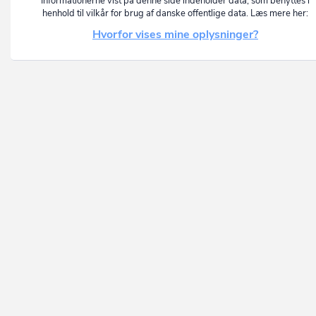
Informationerne vist på denne side indeholder data, som benyttes i
henhold til vilkår for brug af danske offentlige data. Læs mere her:
Hvorfor vises mine oplysninger?