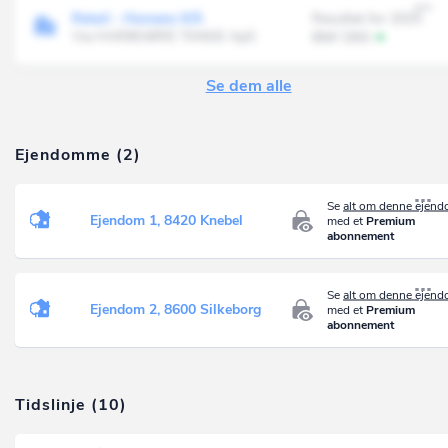
Retail - Horsens K/S
Resultat for 2025
Via HARBOØRE TANGE ApS
894' DKK
Se dem alle
Ejendomme (2)
Se
alt om denne ejen
Ejendom 1, 8420 Knebel
med et
Premium
abonnement
Se
alt om denne ejen
Ejendom 2, 8600 Silkeborg
med et
Premium
abonnement
Tidslinje (10)