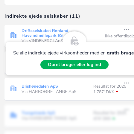
Indirekte ejede selskaber (11)
Driftsselskabet Rønland
Havvindmøllepark I/S
Ikke offentliggj
Via VINDENERGI ApS
Se alle
indirekte ejede virksomheder
med en
gratis bruge
Odinsparken ApS
Resultat for 2025
Opret bruger eller log ind
Via HARBOØRE TANGE ApS
977' DKK
Blishønedalen ApS
Resultat for 2025
Via HARBOØRE TANGE ApS
1.787' DKK
Trangstræde ApS
Resultat for 2025
Via HARBOØRE TANGE ApS
474' DKK