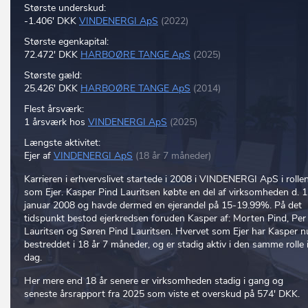
Største underskud:
-1.406' DKK
VINDENERGI ApS
(2022)
Største egenkapital:
72.472' DKK
HARBOØRE TANGE ApS
(2025)
Største gæld:
25.426' DKK
HARBOØRE TANGE ApS
(2014)
Flest årsværk:
1 årsværk hos
VINDENERGI ApS
(2025)
Længste aktivitet:
Ejer af
VINDENERGI ApS
(18 år 7 måneder)
Karrieren i erhvervslivet startede i 2008 i VINDENERGI ApS i rolle
som Ejer. Kasper Pind Lauritsen købte en del af virksomheden d. 1
januar 2008 og havde dermed en ejerandel på 15-19.99%. På det
tidspunkt bestod ejerkredsen foruden Kasper af: Morten Pind, Per
Lauritsen og Søren Pind Lauritsen. Hvervet som Ejer har Kasper n
bestreddet i 18 år 7 måneder, og er stadig aktiv i den samme rolle 
dag.
Her mere end 18 år senere er virksomheden stadig i gang og
seneste årsrapport fra 2025 som viste et overskud på 574' DKK.