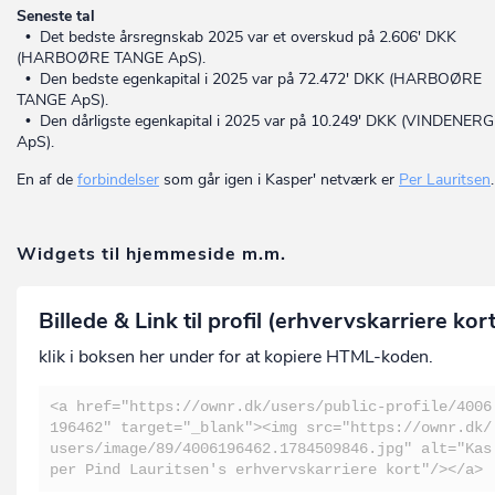
Seneste tal
• Det bedste årsregnskab 2025 var et overskud på 2.606' DKK
(HARBOØRE TANGE ApS).
• Den bedste egenkapital i 2025 var på 72.472' DKK (HARBOØRE
TANGE ApS).
• Den dårligste egenkapital i 2025 var på 10.249' DKK (VINDENERG
ApS).
En af de
forbindelser
som går igen i Kasper' netværk er
Per Lauritsen
.
Widgets til hjemmeside m.m.
Billede & Link til profil (erhvervskarriere kor
klik i boksen her under for at kopiere HTML-koden.
<a href="https://ownr.dk/users/public-profile/4006
196462" target="_blank"><img src="https://ownr.dk/
users/image/89/4006196462.1784509846.jpg" alt="Kas
per Pind Lauritsen's erhvervskarriere kort"/></a>