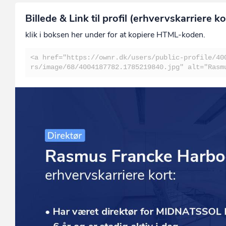
Billede & Link til profil (erhvervskarriere ko
klik i boksen her under for at kopiere HTML-koden.
<a href="https://ownr.dk/users/public-profile/40
rs/image/68/4004187782.1785219840.jpg" alt="Rasm