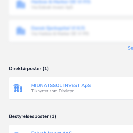
Harboe & Marker DE VI P/S
Via Eobrah Invest ApS
Dansk Ejerkapital VI K/S
Via Harboe & Marker DE VI P/S
Se
Direktørposter (1)
MIDNATSSOL INVEST ApS
Tilknyttet som Direktør
Bestyrelsesposter (1)