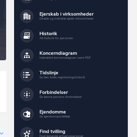
Ejerskab i virksomheder
Direkte og indirekte ejede virksomheder
Historik
Alt historik for personen
Koncerndiagram
Interaktivt koncerndiagram samt PDF
Tidslinje
Se den fulde registreringshistorik
Forbindelser
Se denne persons forbindelser
Ejendomme
Se ejendomsportefølje
Find tvilling
Find lignende erhvervspersoner