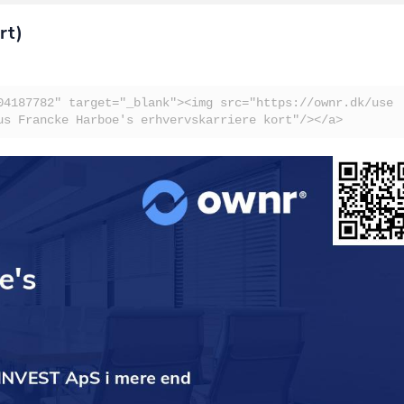
rt)
04187782" target="_blank"><img src="https://ownr.dk/use
us Francke Harboe's erhvervskarriere kort"/></a>