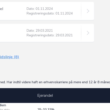
el
Dato: 01.11.2024
Registreringsdato: 01.11.2024
Dato: 29.03.2021
Registreringsdato: 29.03.2021
idslinje (8)
. Har indtil videre haft en erhvervskarriere på mere end 12 år 8 måned
Ejerandel
dlem
25-33.33%
ig aktiv