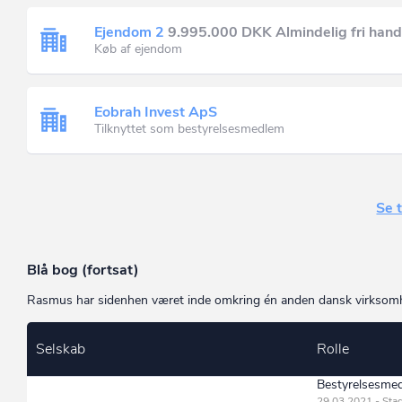
Ejendom 2
9.995.000 DKK Almindelig fri hand
Køb af ejendom
Eobrah Invest ApS
Tilknyttet som bestyrelsesmedlem
Se t
Blå bog (fortsat)
Rasmus har sidenhen været inde omkring én anden dansk virksomhed
Selskab
Rolle
Bestyrelsesme
29.03.2021 - Stad