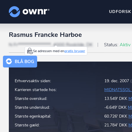
UDFORSK
Rasmus Francke Harboe
ownr Insights
Kassevis af data sat i sy
N Fr****************, 4000 Roskilde, DK
Status:
Aktiv
Se adressen med en
gratis bruger
ownr Ajour
BLÅ BOG
Hold dig opdateret og c
ownr Pipeline
Erhvervsaktiv siden:
19. dec. 2007
Sæt strøm til dit nysalg
Karrieren startede hos:
MIDNATSSOL 
ownr Segmenteri
Største overskud:
13.549' DKK
M
Identificer salgsklare k
Største underskud:
-6.649' DKK
M
Største egenkapital:
60.726' DKK
M
Største gæld:
21.784' DKK
M