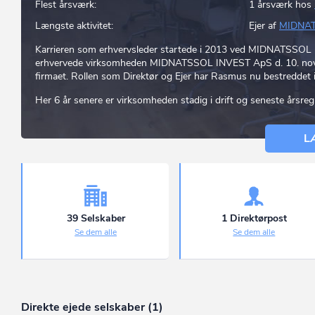
Flest årsværk:
1 årsværk hos
Længste aktivitet:
Ejer af
MIDNAT
Karrieren som erhvervsleder startede i 2013 ved MIDNATSSOL 
erhvervede virksomheden MIDNATSSOL INVEST ApS d. 10. nove
firmaet. Rollen som Direktør og Ejer har Rasmus nu bestreddet i 
Her 6 år senere er virksomheden stadig i drift og seneste årsr
L
39 Selskaber
1 Direktørpost
Se dem alle
Se dem alle
Direkte ejede selskaber (1)