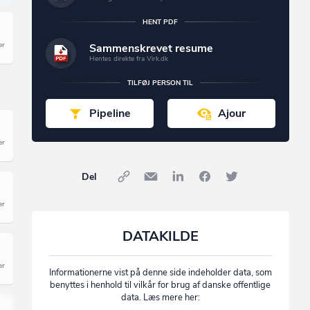
HENT PDF
Sammenskrevet resume
Hentes direkte fra Virk.dk
TILFØJ PERSON TIL
Pipeline
Ajour
Del
DATAKILDE
Informationerne vist på denne side indeholder data, som
benyttes i henhold til vilkår for brug af danske offentlige
data. Læs mere her: