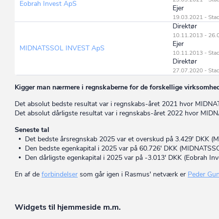
Eobrah Invest ApS
Ejer
19.03.2021 - Stad
Direktør
10.11.2013 - 26.
Ejer
MIDNATSSOL INVEST ApS
10.11.2013 - Stad
Direktør
27.07.2020 - Stad
Kigger man nærmere i regnskaberne for de forskellige virksomhede
Det absolut bedste resultat var i regnskabs-året 2021 hvor MID
Det absolut dårligste resultat var i regnskabs-året 2022 hvor M
Seneste tal
• Det bedste årsregnskab 2025 var et overskud på 3.429' DKK
• Den bedste egenkapital i 2025 var på 60.726' DKK (MIDNATSS
• Den dårligste egenkapital i 2025 var på -3.013' DKK (Eobrah Inv
En af de
forbindelser
som går igen i Rasmus' netværk er
Peder Gu
Widgets til hjemmeside m.m.