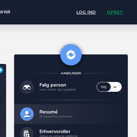
WNR
LOG IND
OPRET
HANDLINGER
Følg person
Nej
Ja
ownr holder dig opdateret
Resumé
Et resumé for personen
Erhvervsroller
Aktive og ophørte relationer