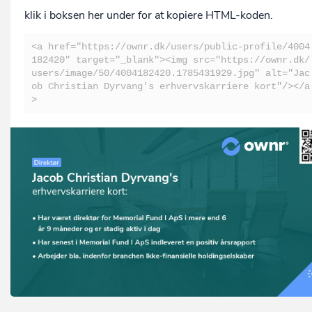
klik i boksen her under for at kopiere HTML-koden.
<a href="https://ownr.dk/users/public-profile/4004
182420" target="_blank"><img src="https://ownr.dk/
users/image/50/4004182420.1785431929.jpg" alt="Jac
ob Christian Dyrvang's erhvervskarriere kort"/></a
>