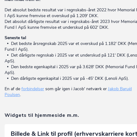
Det absolut bedste resultat var i regnskabs-året 2022 hvor Memorial
I ApS kunne fremvise et overskud på 1.209' DKK.
Det absolut dårligste resultat var i regnskabs-året 2023 hvor Memoria
Fund I ApS kunne fremvise et underskud på 602' DKK.
Seneste tal
• Det bedste årsregnskab 2025 var et overskud på 1.182' DKK (Mem
Fund I ApS).
• Det dårligste regnskab i 2025 var et underskud på 121' DKK (Leno
ApS).
• Den bedste egenkapital i 2025 var på 3.628' DKK (Memorial Fund 
ApS).
• Den dårligste egenkapital i 2025 var på -45' DKK (Lenoli ApS).
En af de
forbindelser
som går igen i Jacob' netværk er
Jakob Baruël
Poulsen
.
Widgets til hjemmeside m.m.
Billede & Link til profil (erhvervskarriere kor