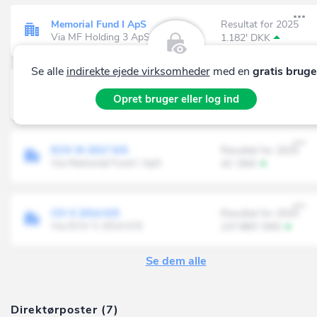
Memorial Fund I ApS
Resultat for 2025
Via MF Holding 3 ApS
1.182' DKK
Se alle
indirekte ejede virksomheder
med en
gratis bruge
ECIV II 2014 K/S
Resultat for 2025
Opret bruger eller log ind
Via Memorial Fund I ApS
21.294' DKK
ECIV III 2017 K/S
Resultat for 2025
Via Memorial Fund I ApS
41' DKK
CIV II 2014 K/S
Resultat for 2025
Via ECIV II 2014 K/S
237.883' DKK
Se dem alle
Direktørposter (7)