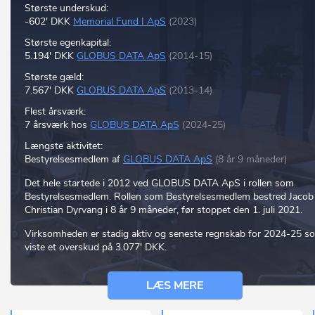
Største underskud:
-602' DKK
Memorial Fund I ApS
(2023)
Største egenkapital:
5.194' DKK
GLOBUS DATA ApS
(2014-15)
Største gæld:
7.567' DKK
GLOBUS DATA ApS
(2013-14)
Flest årsværk:
7 årsværk hos
GLOBUS DATA ApS
(2024-25)
Længste aktivitet:
Bestyrelsesmedlem af
GLOBUS DATA ApS
(8 år 9 måneder)
Det hele startede i 2012 ved GLOBUS DATA ApS i rollen som
Bestyrelsesmedlem. Rollen som Bestyrelsesmedlem bestred Jacob
Christian Dyrvang i 8 år 9 måneder, før stoppet den 1. juli 2021.
Virksomheden er stadig aktiv og seneste regnskab for 2024-25 s
viste et overskud på 3.077' DKK.
LÆS MERE