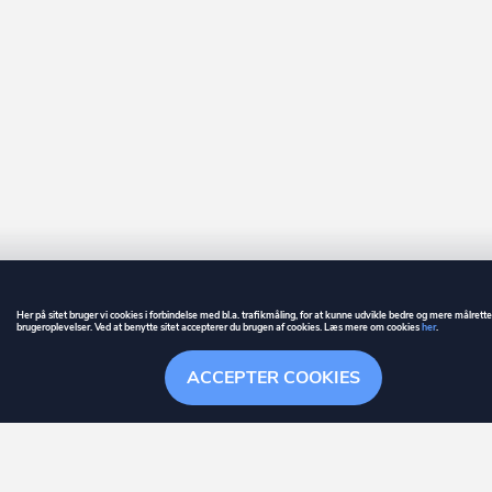
Her på sitet bruger vi cookies i forbindelse med bl.a. trafikmåling, for at kunne udvikle bedre og mere målrett
brugeroplevelser. Ved at benytte sitet accepterer du brugen af cookies. Læs mere om cookies
her
.
GUIDE
BETINGELSER
ACCEPTER COOKIES
ownr
er et registreret varemærke tilhørende ownr ApS – CVR nr.: 36 40 88 
Overblik
Søgehistorik
Menu
Følge
Stationsparken 26. 2., 2600 Glostrup, info@ownr.dk