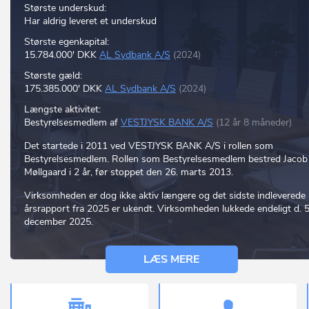
Største underskud:
Har aldrig leveret et underskud
Største egenkapital:
15.784.000' DKK
AL Sydbank A/S
(2024)
Største gæld:
175.385.000' DKK
AL Sydbank A/S
(2024)
Længste aktivitet:
Bestyrelsesmedlem af
VESTJYSK BANK A/S
(12 år 8 måneder)
Det startede i 2011 ved VESTJYSK BANK A/S i rollen som
Bestyrelsesmedlem. Rollen som Bestyrelsesmedlem bestred Jacob
Møllgaard i 2 år, før stoppet den 26. marts 2013.
Virksomheden er dog ikke aktiv længere og det sidste indleverede
årsrapport fra 2025 er ukendt. Virksomheden lukkede endeligt d. 5
december 2025.
LÆS MERE