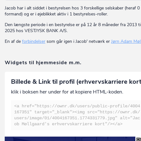
Jacob har i alt siddet i bestyrelsen hos 3 forskellige selskaber (heraf 
formand) og er i øjeblikket aktiv i 1 bestyrelses-roller.
Den længste periode i en bestyrelse er på 12 år 8 måneder fra 2013 ti
2025 hos VESTJYSK BANK A/S.
En af de
forbindelser
som går igen i Jacob' netværk er
Jørn Adam Møl
Widgets til hjemmeside m.m.
Billede & Link til profil (erhvervskarriere kor
klik i boksen her under for at kopiere HTML-koden.
<a href="https://ownr.dk/users/public-profile/4004
167351" target="_blank"><img src="https://ownr.dk/
users/image/01/4004167351.1774331779.jpg" alt="Jac
ob Møllgaard's erhvervskarriere kort"/></a>