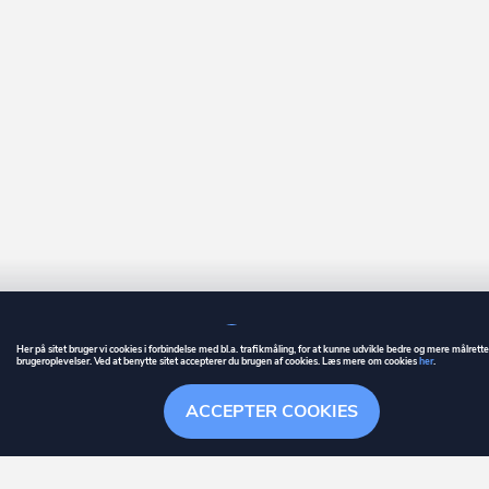
Her på sitet bruger vi cookies i forbindelse med bl.a. trafikmåling, for at kunne udvikle bedre og mere målrett
brugeroplevelser. Ved at benytte sitet accepterer du brugen af cookies. Læs mere om cookies
her
.
GUIDE
BETINGELSER
ACCEPTER COOKIES
ownr
er et registreret varemærke tilhørende ownr ApS – CVR nr.: 36 40 88 
Overblik
Søgehistorik
Menu
Følge
Stationsparken 26. 2., 2600 Glostrup, info@ownr.dk