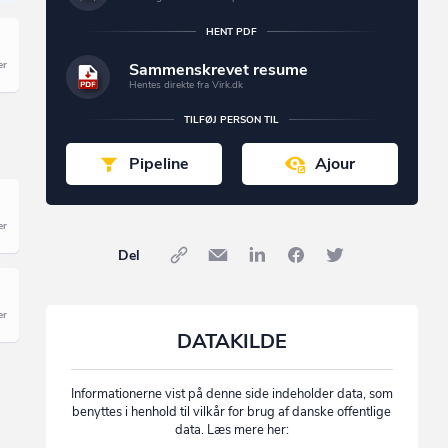
HENT PDF
Sammenskrevet resume
Hentes direkte fra Virk.dk
TILFØJ PERSON TIL
Pipeline
Ajour
Del
DATAKILDE
Informationerne vist på denne side indeholder data, som
benyttes i henhold til vilkår for brug af danske offentlige
data. Læs mere her: