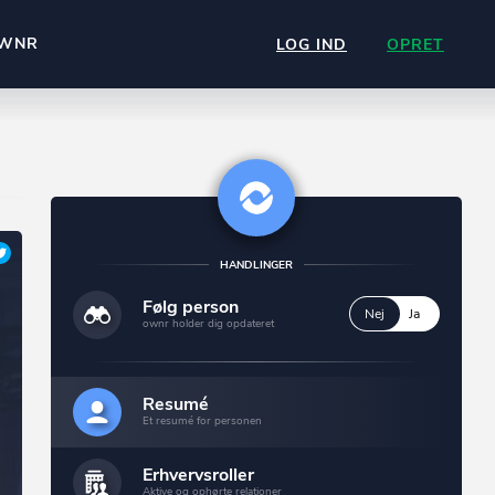
WNR
LOG IND
OPRET
HANDLINGER
Følg person
Nej
Ja
ownr holder dig opdateret
Resumé
Et resumé for personen
Erhvervsroller
Aktive og ophørte relationer