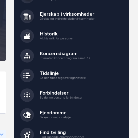
Ejerskab i virksomheder
Direkte og indirekte ejede virksomheder
Historik
Alt historik for personen
Koncerndiagram
Interaktivt koncerndiagram samt PDF
Tidslinje
Se den fulde registreringshistorik
Forbindelser
Se denne persons forbindelser
Ejendomme
Se ejendomsportefølje
Find tvilling
Find lignende erhvervspersoner