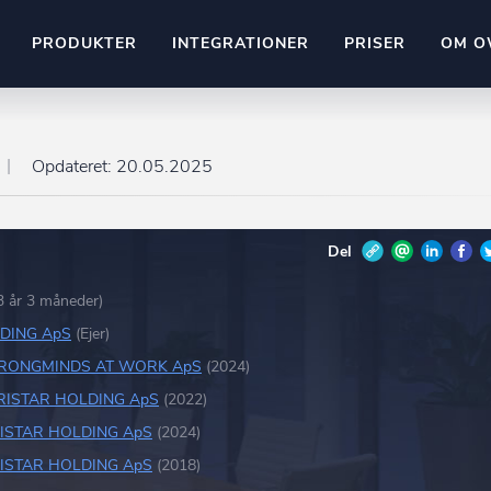
PRODUKTER
INTEGRATIONER
PRISER
OM O
Pipedrive
stem
Kommer snart
Opdateret:
20.05.2025
ownr API
ompliant
Kun fantasien sætter grænsen
Del
Mange flere på vej
Pipeline
Ajour
E-conomic
3 år 3 måneder)
Ownr ajour goes supersonic
DING ApS
(Ejer)
ng
RONGMINDS AT WORK ApS
(2024)
undeemner
RISTAR HOLDING ApS
(2022)
ISTAR HOLDING ApS
(2024)
ISTAR HOLDING ApS
(2018)