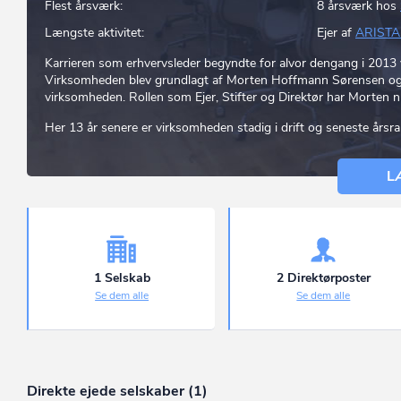
Flest årsværk:
8 årsværk hos
Længste aktivitet:
Ejer af
ARISTA
Karrieren som erhvervsleder begyndte for alvor dengang i 201
Virksomheden blev grundlagt af Morten Hoffmann Sørensen og h
virksomheden. Rollen som Ejer, Stifter og Direktør har Morten nu
Her 13 år senere er virksomheden stadig i drift og seneste års
L
1 Selskab
2 Direktørposter
Se dem alle
Se dem alle
Direkte ejede selskaber (1)