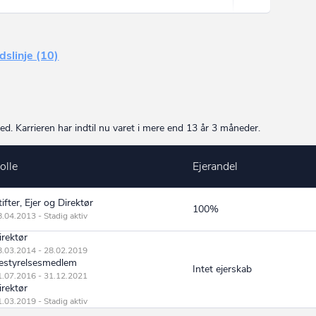
idslinje (10)
 Karrieren har indtil nu varet i mere end 13 år 3 måneder.
olle
Ejerandel
tifter, Ejer og Direktør
100%
.04.2013 - Stadig aktiv
irektør
8.03.2014 - 28.02.2019
estyrelsesmedlem
Intet ejerskab
1.07.2016 - 31.12.2021
irektør
.03.2019 - Stadig aktiv