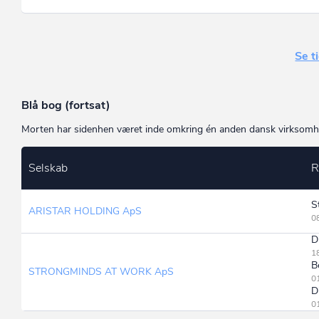
Se t
Blå bog (fortsat)
Morten har sidenhen været inde omkring én anden dansk virksomhed.
Selskab
R
S
ARISTAR HOLDING ApS
08
D
1
B
STRONGMINDS AT WORK ApS
0
D
01