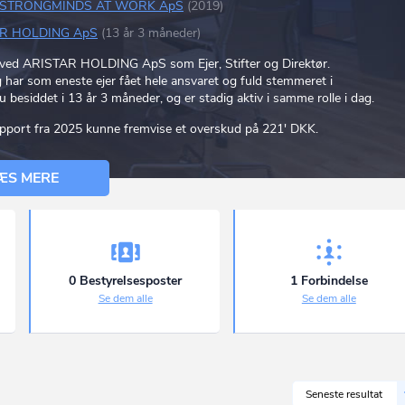
STRONGMINDS AT WORK ApS
(2019)
R HOLDING ApS
(13 år 3 måneder)
3 ved ARISTAR HOLDING ApS som Ejer, Stifter og Direktør.
ar som eneste ejer fået hele ansvaret og fuld stemmeret i
 besiddet i 13 år 3 måneder, og er stadig aktiv i samme rolle i dag.
rapport fra 2025 kunne fremvise et overskud på 221' DKK.
ÆS MERE
0 Bestyrelsesposter
1 Forbindelse
Se dem alle
Se dem alle
Seneste resultat