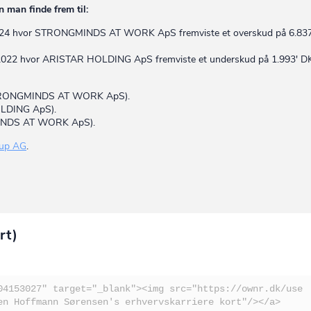
 man finde frem til:
et 2024 hvor STRONGMINDS AT WORK ApS fremviste et overskud på 6.837
ret 2022 hvor ARISTAR HOLDING ApS fremviste et underskud på 1.993' D
 (STRONGMINDS AT WORK ApS).
OLDING ApS).
GMINDS AT WORK ApS).
oup AG
.
rt)
04153027" target="_blank"><img src="https://ownr.dk/use
en Hoffmann Sørensen's erhvervskarriere kort"/></a>