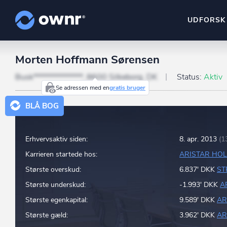
UDFORSK
Morten Hoffmann Sørensen
ownr Insights
Kassevis af data sat i sy
Busk**************, 8600 Silkeborg, DK
Status:
Aktiv
Se adressen med en
gratis bruger
ownr Ajour
BLÅ BOG
Hold dig opdateret og c
ownr Pipeline
Erhvervsaktiv siden:
8. apr. 2013
(1
Sæt strøm til dit nysalg
Karrieren startede hos:
ARISTAR HOL
ownr Segmenteri
Største overskud:
6.837' DKK
ST
Identificer salgsklare k
Største underskud:
-1.993' DKK
A
Største egenkapital:
9.589' DKK
AR
Største gæld:
3.962' DKK
AR