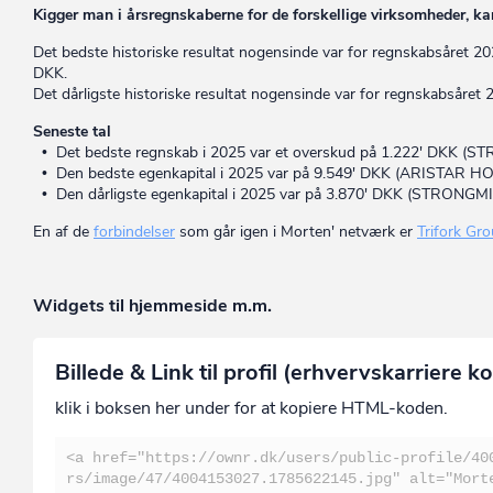
Kigger man i årsregnskaberne for de forskellige virksomheder, kan
Det bedste historiske resultat nogensinde var for regnskabsår
DKK.
Det dårligste historiske resultat nogensinde var for regnskabså
Seneste tal
• Det bedste regnskab i 2025 var et overskud på 1.222' DKK
• Den bedste egenkapital i 2025 var på 9.549' DKK (ARISTAR H
• Den dårligste egenkapital i 2025 var på 3.870' DKK (STRON
En af de
forbindelser
som går igen i Morten' netværk er
Trifork Gr
Widgets til hjemmeside m.m.
Billede & Link til profil (erhvervskarriere ko
klik i boksen her under for at kopiere HTML-koden.
<a href="https://ownr.dk/users/public-profile/40
rs/image/47/4004153027.1785622145.jpg" alt="Mort