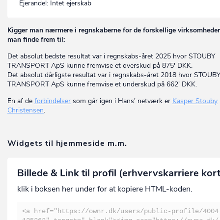
Ejerandel:
Intet ejerskab
Kigger man nærmere i regnskaberne for de forskellige virksomheder
man finde frem til:
Det absolut bedste resultat var i regnskabs-året 2025 hvor STOUBY
TRANSPORT ApS kunne fremvise et overskud på 875' DKK.
Det absolut dårligste resultat var i regnskabs-året 2018 hvor STOUB
TRANSPORT ApS kunne fremvise et underskud på 662' DKK.
En af de
forbindelser
som går igen i Hans' netværk er
Kasper Stouby
Christensen
.
Widgets til hjemmeside m.m.
Billede & Link til profil (erhvervskarriere kor
klik i boksen her under for at kopiere HTML-koden.
<a href="https://ownr.dk/users/public-profile/4004