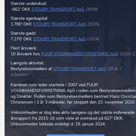
Største underskud:
-662' DKK
STOUBY TRANSPORT ApS
(2018)
Største egenkapital:
1.780' DKK
STOUBY TRANSPORT ApS
(2025)
Største gæld:
7.270' DKK
STOUBY TRANSPORT ApS
(2024)
Flest årsværk:
10 årsværk hos
FUUR VOGNMANDSFORRETNING ApS
(2020-2
Længste aktivitet:
Bestyrelsesmedlem af
STOUBY TRANSPORT ApS
(18 år 7
måneder)
Karrieren som leder startede i 2007 ved FUUR
VOGNMANDSFORRETNING ApS i rollen som Bestyrelsesmedlem
og Direktør. Rollen som Bestyrelsesmedlem bestred Hans Christia
Christensen i 3 år 3 måneder, før stoppet den 23. november 2010.
Virksomheden er dog ikke aktiv længere og det sidste indleverede
årsrapport fra 2015-16 som viste et overskud på 627' DKK.
Virksomheden lukkede endeligt d. 19. januar 2024.