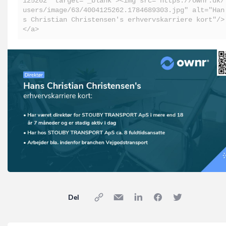
125262" target="_blank"><img src="https://ownr.dk/
users/image/63/4004125262.1784689303.jpg" alt="Han
s Christian Christensen's erhvervskarriere kort"/>
</a>
Del