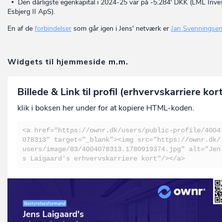
• Den dårligste egenkapital i 2024-25 var på -5.284' DKK (LML Inve
Esbjerg II ApS).
En af de
forbindelser
som går igen i Jens' netværk er
Jan Svenningse
Widgets til hjemmeside m.m.
Billede & Link til profil (erhvervskarriere kor
klik i boksen her under for at kopiere HTML-koden.
<a href="https://ownr.dk/users/public-profile/4004
078313" target="_blank"><img src="https://ownr.dk/
users/image/83/4004078313.1780919374.jpg" alt="Jen
s Laigaard's erhvervskarriere kort"/></a>