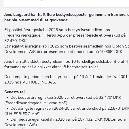
Jens Laigaard har haft flere bestyrelsesposter gennem sin karriere, 
har bla. været med til at godkende:
Et positivt årsregnskab i 2025 som bestyrelsesmedlem hos
Frederiksværksgade, Hillerød ApS der præsenterede et overskud på
32.470' DKK.
Et negativt årsregnskab i 2025 som bestyrelsesmedlem hos Obton So
Development A/S der præsenterede et underskud på 10.668' DKK.
Jens har i alt siddet i bestyrelsen hos 10 forskellige selskaber (heraf 
formand) og er i øjeblikket aktiv i 8 bestyrelses-roller.
Den længste periode i en bestyrelse er på 13 år 11 måneder fra 2001 t
2015 hos VL HOLDING A/S.
Seneste tal
• Det bedste årsregnskab 2025 var et overskud på 32.470' DKK
(Frederiksværksgade, Hillerød ApS).
• Det dårligste regnskab i 2024-25 var et underskud på 22.678' DK
(JLH ESBJERG ApS).
• Den bedste egenkapital i 2025 var på 157.432' DKK (Obton Solar
Development A/S).