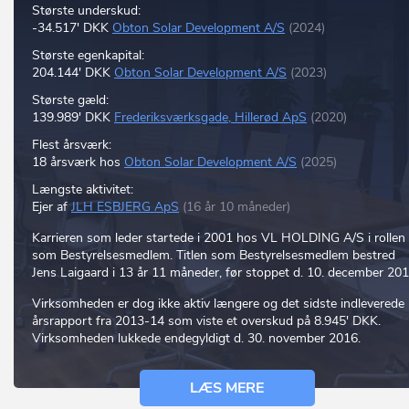
Største underskud:
-34.517' DKK
Obton Solar Development A/S
(2024)
Største egenkapital:
204.144' DKK
Obton Solar Development A/S
(2023)
Største gæld:
139.989' DKK
Frederiksværksgade, Hillerød ApS
(2020)
Flest årsværk:
18 årsværk hos
Obton Solar Development A/S
(2025)
Længste aktivitet:
Ejer af
JLH ESBJERG ApS
(16 år 10 måneder)
Karrieren som leder startede i 2001 hos VL HOLDING A/S i rollen
som Bestyrelsesmedlem. Titlen som Bestyrelsesmedlem bestred
Jens Laigaard i 13 år 11 måneder, før stoppet d. 10. december 201
Virksomheden er dog ikke aktiv længere og det sidste indleverede
årsrapport fra 2013-14 som viste et overskud på 8.945' DKK.
Virksomheden lukkede endegyldigt d. 30. november 2016.
LÆS MERE