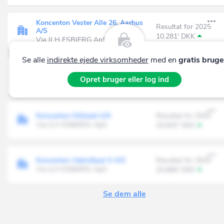
Koncenton Vester Alle 26, Aarhus
Resultat for 2025
A/S
10.281' DKK
Via JLH ESBJERG ApS
Se alle
indirekte ejede virksomheder
med en
gratis bruge
ChipChop Danmark ApS
Resultat for 2025
Opret bruger eller log ind
Via JLH ESBJERG ApS
-16' DKK
Koncenton Hillerød A/S
Resultat for 2025
Via JLH ESBJERG ApS
24.943' DKK
Koncenton Vækstbyer II A/S
Resultat for 2025
Via JLH ESBJERG ApS
25.666' DKK
Se dem alle