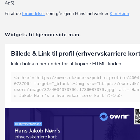
ApS).
En af de
forbindelser
som går igen i Hans' netværk er
Kim Rønn
.
Widgets til hjemmeside m.m.
Billede & Link til profil (erhvervskarriere kor
klik i boksen her under for at kopiere HTML-koden.
<a href="https://ownr.dk/users/public-profile/4004
073796" target="_blank"><img src="https://ownr.dk/
users/image/32/4004073796.1786087379.jpg" alt="Han
s Jakob Nørr's erhvervskarriere kort"/></a>