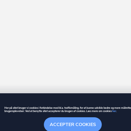
Her på sitet bruger vi cookies i forbindelse med bl.a. trafikmåling, for at kunne udvikle bedre og mere målrett
brugeroplevelser. Ved at benytte sitet accepterer du brugen af cookies. Læs mere om cookies
her
.
GUIDE
BETINGELSER
ACCEPTER COOKIES
ownr
er et registreret varemærke tilhørende ownr ApS – CVR nr.: 36 40 88 