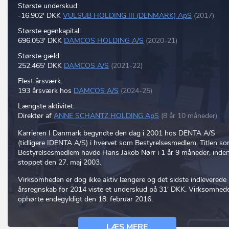
Største underskud:
-16.902' DKK
VULSUB HOLDING III (DENMARK) ApS
(2017)
Største egenkapital:
696.053' DKK
DAMCOS HOLDING A/S
(2020-21)
Største gæld:
252.465' DKK
DAMCOS A/S
(2021-22)
Flest årsværk:
193 årsværk hos
DAMCOS A/S
(2024-25)
Længste aktivitet:
Direktør af
ANNE SCHANTZ HOLDING ApS
(8 år 10 måneder)
Karrieren I Danmark begyndte den dag i 2001 hos DENTA A/S
(tidligere IDENTA A/S) i hvervet som Bestyrelsesmedlem. Titlen s
Bestyrelsesmedlem havde Hans Jakob Nørr i 1 år 9 måneder, inde
stoppet den 27. maj 2003.
Virksomheden er dog ikke aktiv længere og det sidste indleverede
årsregnskab for 2014 viste et underskud på 31' DKK. Virksomhed
ophørte endegyldigt den 18. februar 2016.
LÆS MERE