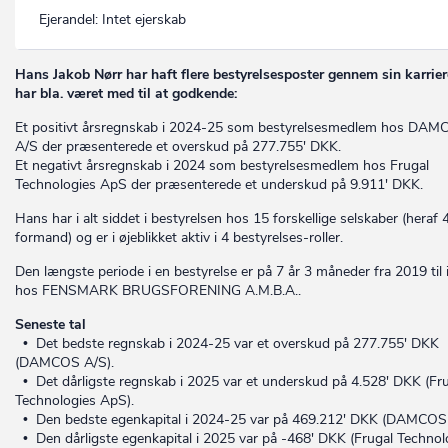
Ejerandel:
Intet ejerskab
Hans Jakob Nørr har haft flere bestyrelsesposter gennem sin karrier
har bla. været med til at godkende:
Et positivt årsregnskab i 2024-25 som bestyrelsesmedlem hos DA
A/S der præsenterede et overskud på 277.755' DKK.
Et negativt årsregnskab i 2024 som bestyrelsesmedlem hos Frugal
Technologies ApS der præsenterede et underskud på 9.911' DKK.
Hans har i alt siddet i bestyrelsen hos 15 forskellige selskaber (heraf
formand) og er i øjeblikket aktiv i 4 bestyrelses-roller.
Den længste periode i en bestyrelse er på 7 år 3 måneder fra 2019 til 
hos FENSMARK BRUGSFORENING A.M.B.A..
Seneste tal
• Det bedste regnskab i 2024-25 var et overskud på 277.755' DKK
(DAMCOS A/S).
• Det dårligste regnskab i 2025 var et underskud på 4.528' DKK (Fr
Technologies ApS).
• Den bedste egenkapital i 2024-25 var på 469.212' DKK (DAMCOS 
• Den dårligste egenkapital i 2025 var på -468' DKK (Frugal Technol