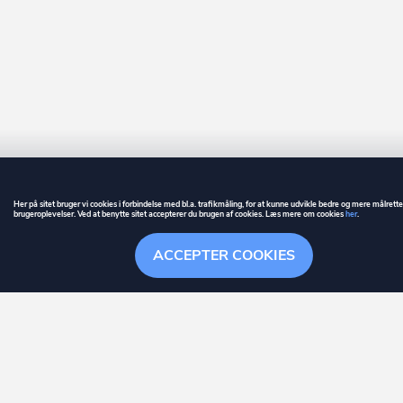
Her på sitet bruger vi cookies i forbindelse med bl.a. trafikmåling, for at kunne udvikle bedre og mere målrett
brugeroplevelser. Ved at benytte sitet accepterer du brugen af cookies. Læs mere om cookies
her
.
GUIDE
BETINGELSER
ACCEPTER COOKIES
ownr
er et registreret varemærke tilhørende ownr ApS – CVR nr.: 36 40 88 
Overblik
Søgehistorik
Menu
Følge
Stationsparken 26. 2., 2600 Glostrup, info@ownr.dk