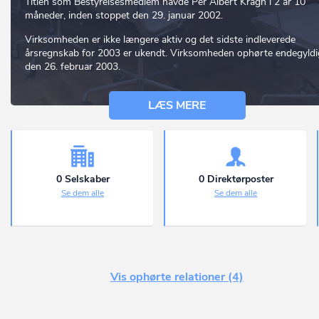
Titlen som Bestyrelsesmedlem havde Per Albert Kragh i 2 år 10
måneder, inden stoppet den 29. januar 2002.
Virksomheden er ikke længere aktiv og det sidste indleverede
årsregnskab for 2003 er ukendt. Virksomheden ophørte endegyldi
den 26. februar 2003.
LÆS MERE
0 Selskaber
0 Direktørposter
Se dem alle
Se dem alle
Vis ophørte relationer (4)