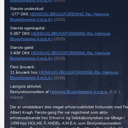
Brugsforening A.m.b.A.)
(2021)
Største underskud:
-177' DKK
HEJNSVIG BRUGSFORENING (Nu: Hejnsvig
Brugsforening A.m.b.A.)
(2022)
Største egenkapital:
5.387' DKK
HEJNSVIG BRUGSFORENING (Nu: Hejnsvig
Brugsforening A.m.b.A.)
(2025)
Største gæld:
3.408' DKK
HEJNSVIG BRUGSFORENING (Nu: Hejnsvig
Brugsforening A.m.b.A.)
(2015)
Flest årsværk:
11 årsværk hos
HEJNSVIG BRUGSFORENING (Nu: Hejnsvig
Brugsforening A.m.b.A.)
(2016)
Længste aktivitet:
Bestyrelsesmedlem af
Hejnsvig Brugsforening A.m.b.A.
(8 år 1
måned)
Der er umiddelbart ikke meget erhvervsaktivitet forbundet med Pe
Albert Kragh. Første gang Per var registreret som aktiv
erhvervsdrivende hos Erhvervs og Selskabsstyrelsen var tilbage i
1999 hos HOLME Å ANDEL A.M.B.A. som Bestyrelsesmedlem.