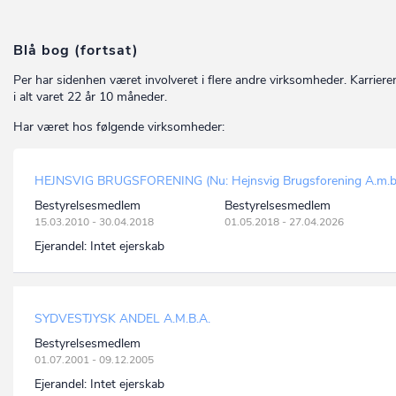
Blå bog (fortsat)
Per har sidenhen været involveret i flere andre virksomheder. Karriere
i alt varet 22 år 10 måneder.
Har været hos følgende virksomheder:
HEJNSVIG BRUGSFORENING (Nu: Hejnsvig Brugsforening A.m.b.
Bestyrelsesmedlem
Bestyrelsesmedlem
15.03.2010 - 30.04.2018
01.05.2018 - 27.04.2026
Ejerandel:
Intet ejerskab
SYDVESTJYSK ANDEL A.M.B.A.
Bestyrelsesmedlem
01.07.2001 - 09.12.2005
Ejerandel:
Intet ejerskab