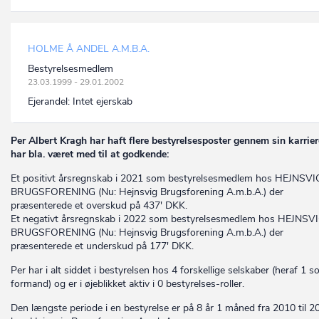
HOLME Å ANDEL A.M.B.A.
Bestyrelsesmedlem
23.03.1999 - 29.01.2002
Ejerandel:
Intet ejerskab
Per Albert Kragh har haft flere bestyrelsesposter gennem sin karrier
har bla. været med til at godkende:
Et positivt årsregnskab i 2021 som bestyrelsesmedlem hos HEJNSVI
BRUGSFORENING (Nu: Hejnsvig Brugsforening A.m.b.A.) der
præsenterede et overskud på 437' DKK.
Et negativt årsregnskab i 2022 som bestyrelsesmedlem hos HEJNSV
BRUGSFORENING (Nu: Hejnsvig Brugsforening A.m.b.A.) der
præsenterede et underskud på 177' DKK.
Per har i alt siddet i bestyrelsen hos 4 forskellige selskaber (heraf 1 
formand) og er i øjeblikket aktiv i 0 bestyrelses-roller.
Den længste periode i en bestyrelse er på 8 år 1 måned fra 2010 til 2