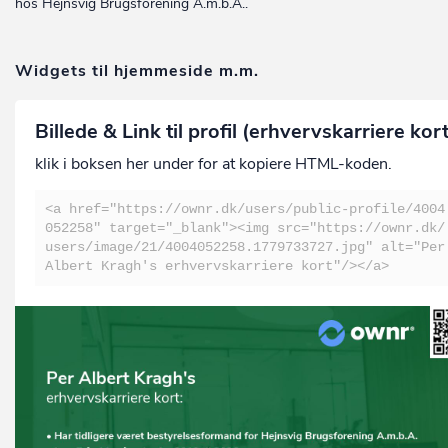
hos Hejnsvig Brugsforening A.m.b.A..
Widgets til hjemmeside m.m.
Billede & Link til profil (erhvervskarriere kor
klik i boksen her under for at kopiere HTML-koden.
<a href="https://ownr.dk/users/public-profile/4004
052258" target="_blank"><img src="https://ownr.dk/
users/image/21/4004052258.1779733727.jpg" alt="Per
Albert Kragh's erhvervskarriere kort"/></a>