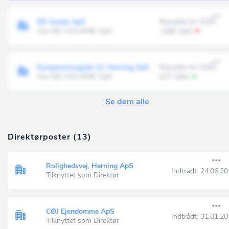
KD Sunds ApS
Resultat for 2025
Via CØJ HOLDING ApS
-508' DKK
Kampmannsgade 12, Herning ApS
Resultat for 2025
Via CØJ HOLDING ApS
677' DKK
Se dem alle
Direktørposter (13)
Rolighedsvej, Herning ApS
Indtrådt:
24.06.20
Tilknyttet som Direktør
CØJ Ejendomme ApS
Indtrådt:
31.01.20
Tilknyttet som Direktør