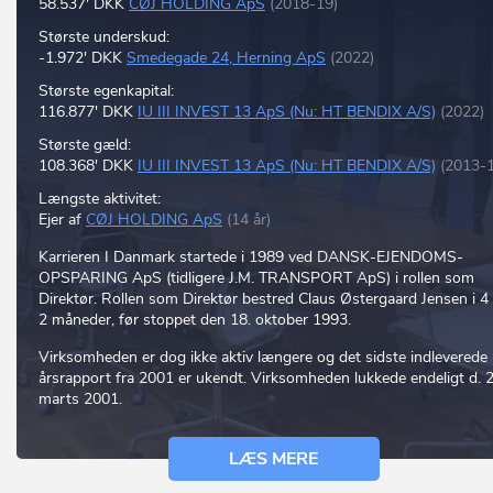
58.537' DKK
CØJ HOLDING ApS
(2018-19)
Største underskud:
-1.972' DKK
Smedegade 24, Herning ApS
(2022)
Største egenkapital:
116.877' DKK
IU III INVEST 13 ApS (Nu: HT BENDIX A/S)
(2022)
Største gæld:
108.368' DKK
IU III INVEST 13 ApS (Nu: HT BENDIX A/S)
(2013-
Længste aktivitet:
Ejer af
CØJ HOLDING ApS
(14 år)
Karrieren I Danmark startede i 1989 ved DANSK-EJENDOMS-
OPSPARING ApS (tidligere J.M. TRANSPORT ApS) i rollen som
Direktør. Rollen som Direktør bestred Claus Østergaard Jensen i 4 
2 måneder, før stoppet den 18. oktober 1993.
Virksomheden er dog ikke aktiv længere og det sidste indleverede
årsrapport fra 2001 er ukendt. Virksomheden lukkede endeligt d. 2
marts 2001.
LÆS MERE