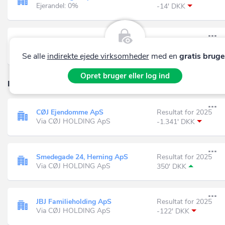
Ejerandel: 0%
-14' DKK
JBJ Holding 3 ApS
Resultat for 2025
Ejerandel: 0%
-14' DKK
Se alle
indirekte ejede virksomheder
med en
gratis bruge
Opret bruger eller log ind
Indirekte ejede selskaber (113)
CØJ Ejendomme ApS
Resultat for 2025
Via CØJ HOLDING ApS
-1.341' DKK
Smedegade 24, Herning ApS
Resultat for 2025
Via CØJ HOLDING ApS
350' DKK
JBJ Familieholding ApS
Resultat for 2025
Via CØJ HOLDING ApS
-122' DKK