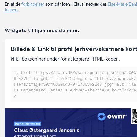
En af de
forbindelser
som går igen i Claus' netværk er
Else-Marie Ban
Jensen
.
Widgets til hjemmeside m.m.
Billede & Link til profil (erhvervskarriere kor
klik i boksen her under for at kopiere HTML-koden.
<a href="https://ownr.dk/users/public-profile/4003
964379" target="_blank"><img src="https://ownr.dk/
users/image/59/4003964379.1786362147.jpg" alt="Cla
us Østergaard Jensen's erhvervskarriere kort"/></a
>