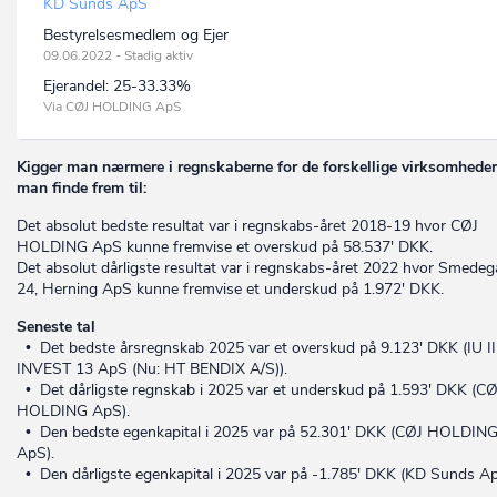
KD Sunds ApS
Bestyrelsesmedlem og Ejer
09.06.2022 - Stadig aktiv
Ejerandel:
25-33.33%
Via CØJ HOLDING ApS
Kigger man nærmere i regnskaberne for de forskellige virksomheder
man finde frem til:
Det absolut bedste resultat var i regnskabs-året 2018-19 hvor CØJ
HOLDING ApS kunne fremvise et overskud på 58.537' DKK.
Det absolut dårligste resultat var i regnskabs-året 2022 hvor Smede
24, Herning ApS kunne fremvise et underskud på 1.972' DKK.
Seneste tal
• Det bedste årsregnskab 2025 var et overskud på 9.123' DKK (IU II
INVEST 13 ApS (Nu: HT BENDIX A/S)).
• Det dårligste regnskab i 2025 var et underskud på 1.593' DKK (CØ
HOLDING ApS).
• Den bedste egenkapital i 2025 var på 52.301' DKK (CØJ HOLDIN
ApS).
• Den dårligste egenkapital i 2025 var på -1.785' DKK (KD Sunds Ap