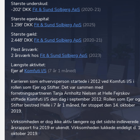
Største underskud:
-202' DKK
Fit & Sund Solbjerg ApS
(2020-21)
Største egenkapital:
1.298' DKK
Fit & Sund Solbjerg ApS
(2025)
Største gæld:
2.448' DKK
Fit & Sund Solbjerg ApS
(2020-21)
Flest årsværk:
2 årsværk hos
Fit & Sund Solbjerg ApS
(2023)
Længste aktivitet:
Ejer af
Komfuti I/S
(7 år 1 måned)
Karrieren som erhvervsperson startede i 2012 ved Komfuti I/S i
rollen som Ejer og Stifter. Det var sammen med
forretningspartneren Tanja Arnholtz Nielsen at Helle Fejrskov
stiftede Komfuti I/S den dag i september 2012. Rollen som Ejer og
Stifter bestred Helle i 7 år 1 måned, før stoppet den 14. oktober
2019.
Virksomheden er dog ikke aktiv længere og det sidste indleverede
årsrapport fra 2019 er ukendt. Virksomheden lukkede endeligt d. 1
oktober 2019.