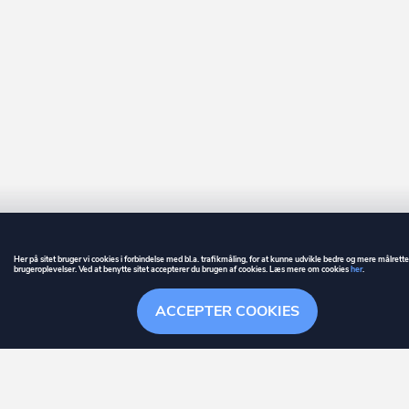
Her på sitet bruger vi cookies i forbindelse med bl.a. trafikmåling, for at kunne udvikle bedre og mere målrett
brugeroplevelser. Ved at benytte sitet accepterer du brugen af cookies. Læs mere om cookies
her
.
GUIDE
BETINGELSER
ACCEPTER COOKIES
ownr
er et registreret varemærke tilhørende ownr ApS – CVR nr.: 36 40 88 
Overblik
Søgehistorik
Menu
Følge
Stationsparken 26. 2., 2600 Glostrup, info@ownr.dk