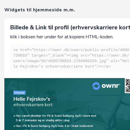
Widgets til hjemmeside m.m.
Billede & Link til profil (erhvervskarriere kor
klik i boksen her under for at kopiere HTML-koden.
<a href="https://ownr.dk/users/public-profile/4000
739833" target="_blank"><img src="https://ownr.dk/
users/image/50/4000739833.1784996233.jpg" alt="Hel
le Fejrskov's erhvervskarriere kort"/></a>