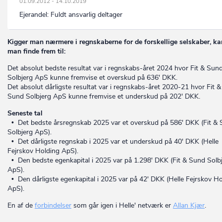
01.09.2012 - 14.10.2019
Ejerandel:
Fuldt ansvarlig deltager
Kigger man nærmere i regnskaberne for de forskellige selskaber, ka
man finde frem til:
Det absolut bedste resultat var i regnskabs-året 2024 hvor Fit & Sun
Solbjerg ApS kunne fremvise et overskud på 636' DKK.
Det absolut dårligste resultat var i regnskabs-året 2020-21 hvor Fit &
Sund Solbjerg ApS kunne fremvise et underskud på 202' DKK.
Seneste tal
• Det bedste årsregnskab 2025 var et overskud på 586' DKK (Fit &
Solbjerg ApS).
• Det dårligste regnskab i 2025 var et underskud på 40' DKK (Helle
Fejrskov Holding ApS).
• Den bedste egenkapital i 2025 var på 1.298' DKK (Fit & Sund Solb
ApS).
• Den dårligste egenkapital i 2025 var på 42' DKK (Helle Fejrskov H
ApS).
En af de
forbindelser
som går igen i Helle' netværk er
Allan Kjær
.