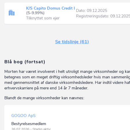
K/S Capito Domus Credit I
Dato: 09.12.2025
(5-9.99%)
Registreringsdato: 09.12.202
Tilknyttet som ejer
Se tidslinje (61)
Blå bog (fortsat)
Morten har været involveret i helt utroligt mange virksomheder og ka
betegnes som en meget driftig virksomhedsleder hvis man sammenli
med gennemsnittet af danske virksomhedsledere. Har indtil videre haf
erhvervskarriere på mere end 14 år 7 måneder.
Blandt de mange virksomheder kan nævnes:
GOGOO ApS
Bestyrelsesmedlem
26.02.2026 - Stadig aktiv