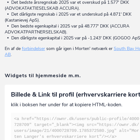
• Det bedste årsregnskab 2025 var et overskud på 1.577' DKK
(ADVOKATAKTIESELSKAB ACCURA).
• Det dårligste regnskab i 2025 var et underskud på 4.871' DKK
(Kastanievej ApS).
• Den bedste egenkapital i 2025 var på 48.777' DKK (ACCURA
ADVOKATPARTNERSELSKAB).
• Den dårligste egenkapital i 2025 var på -1.243' DKK (GOGOO ApS
En af de
forbindelser
som går igen i Morten' netværk er
South Bay Ho
AB
.
Widgets til hjemmeside m.m.
Billede & Link til profil (erhvervskarriere kor
klik i boksen her under for at kopiere HTML-koden.
<a href="https://ownr.dk/users/public-profile/4000
728709" target="_blank"><img src="https://ownr.dk/
users/image/21/4000728709.1785372580.jpg" alt="Mor
ten Langer's erhvervskarriere kort"/></a>