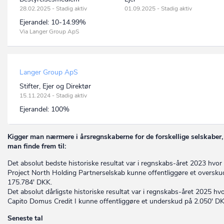
28.02.2025 - Stadig aktiv
01.09.2025 - Stadig aktiv
Ejerandel:
10-14.99%
Via Langer Group ApS
Langer Group ApS
Stifter, Ejer og Direktør
15.11.2024 - Stadig aktiv
Ejerandel:
100%
Kigger man nærmere i årsregnskaberne for de forskellige selskaber,
man finde frem til:
Det absolut bedste historiske resultat var i regnskabs-året 2023 hvor
Project North Holding Partnerselskab kunne offentliggøre et oversku
175.784' DKK.
Det absolut dårligste historiske resultat var i regnskabs-året 2025 hv
Capito Domus Credit I kunne offentliggøre et underskud på 2.050' D
Seneste tal