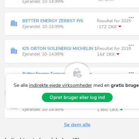
Ejerandel: 10-14.99%
BETTER ENERGY ZERBST P/S
Resultat for 2025
Ejerandel: 10-14.99%
-172' DKK
K/S OBTON SOLENERGI MICHELIN 1
Resultat for 2018
Ejerandel: 10-14.99%
144' DKK
Better Energy Turquoise Sunflower
Resultat for 2025
K/S
51' EUR
Ejerandel: 10-14.99%
Se alle
indirekte ejede virksomheder
med en
gratis bruge
Opret bruger eller log ind
WS VI A/S
Resultat for 2025
Ejerandel: 20-24.99%
1.465' DKK
Se dem alle