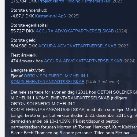
175.784' DKK
Project North Holding Partnerselskab
(2023)
Største underskud:
-4.871' DKK
Kastanievej ApS
(2025)
Største egenkapital:
55.727' DKK
ACCURA ADVOKATPARTNERSELSKAB
(2024)
Største gæld:
804.986' DKK
ACCURA ADVOKATPARTNERSELSKAB
(2023)
Flest årsværk:
474 årsværk hos
ACCURA ADVOKATPARTNERSELSKAB
(2024)
Længste aktivitet:
Ejer af
OBTON SOLENERGI MICHELIN 1
KOMPLEMENTARANPARTSSELSKAB
(14 år 7 måneder)
Det hele startede for alvor en dag i 2011 hos OBTON SOLENERGI
MICHELIN 1 KOMPLEMENTARANPARTSSELSKAB (tidligere
OBTON SOLENERGI MICHELIN 2
KOMPLEMENTARANPARTSSELSKAB) med titlen som Ejer. Mort
Langer købte en part af virksomheden d. 23. december 2011 og fi
dermed en andel på 10-14.99%. På det tidspunkt bestod
partnerkredsen foruden Morten af: Torben Hartkopf, Kurt Kjeldsen
Bjarne Bech Thomsen og 5 andre personer. Titlen som Ejer har