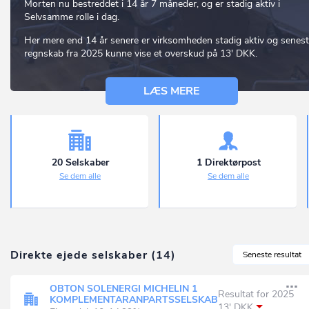
Morten nu bestreddet i 14 år 7 måneder, og er stadig aktiv i
Selvsamme rolle i dag.
Her mere end 14 år senere er virksomheden stadig aktiv og senes
regnskab fra 2025 kunne vise et overskud på 13' DKK.
LÆS MERE
20 Selskaber
1 Direktørpost
Se dem alle
Se dem alle
Direkte ejede selskaber (14)
Seneste resultat
OBTON SOLENERGI MICHELIN 1
Resultat for 2025
KOMPLEMENTARANPARTSSELSKAB
13' DKK