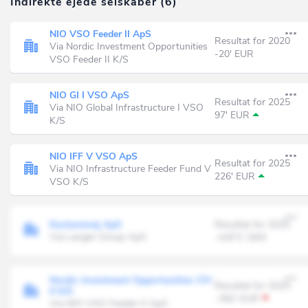
Indirekte ejede selskaber (6)
NIO VSO Feeder II ApS
Resultat for 2020
Via Nordic Investment Opportunities
-20' EUR
VSO Feeder II K/S
NIO GI I VSO ApS
Resultat for 2025
Via NIO Global Infrastructure I VSO
97' EUR
K/S
NIO IFF V VSO ApS
Resultat for 2025
Via NIO Infrastructure Feeder Fund V
226' EUR
VSO K/S
Kastanievej ApS
Resultat for 2025
Via Langer Group ApS
-4.871' DKK
Nordic Investment Opportunities CIV
Resultat for 2025
II K/S
-392' EUR
Via NIO VSO Feeder II ApS