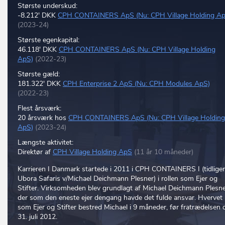
Største underskud:
-8.212' DKK
CPH CONTAINERS ApS (Nu: CPH Village Holding Ap
(2023-24)
Største egenkapital:
46.118' DKK
CPH CONTAINERS ApS (Nu: CPH Village Holding
ApS)
(2022-23)
Største gæld:
181.322' DKK
CPH Enterprise 2 ApS (Nu: CPH Modules ApS)
(2022-23)
Flest årsværk:
20 årsværk hos
CPH CONTAINERS ApS (Nu: CPH Village Holding
ApS)
(2023-24)
Længste aktivitet:
Direktør af
CPH Village Holding ApS
(11 år 10 måneder)
Karrieren I Danmark startede i 2011 i CPH CONTAINERS I (tidlige
Ubora Safaris v/Michael Deichmann Plesner) i rollen som Ejer og
Stifter. Virksomheden blev grundlagt af Michael Deichmann Plesn
der som den eneste ejer dengang havde det fulde ansvar. Hvervet
som Ejer og Stifter bestred Michael i 9 måneder, før fratrædelsen d
31. juli 2012.