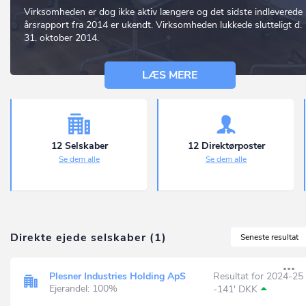
Virksomheden er dog ikke aktiv længere og det sidste indleverede
årsrapport fra 2014 er ukendt. Virksomheden lukkede slutteligt d.
31. oktober 2014.
LÆS MERE
12 Selskaber
12 Direktørposter
Se dem alle
Se dem alle
Direkte ejede selskaber (1)
Seneste resultat
Plesner Industries Holding ApS
Resultat for 2024-25
Ejerandel: 100%
-141' DKK