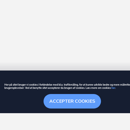
Her på sitet bruger vi cookies i forbindelse med bl.a. trafikmåling, for at kunne udvikle bedre og mere målrett
brugeroplevelser. Ved at benytte sitet accepterer du brugen af cookies. Læs mere om cookies
her
.
GUIDE
BETINGELSER
ACCEPTER COOKIES
ownr
er et registreret varemærke tilhørende ownr ApS – CVR nr.: 36 40 88 
Overblik
Søgehistorik
Menu
Følge
Stationsparken 26. 2., 2600 Glostrup, info@ownr.dk