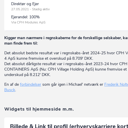
Direktør og Ejer
27.05.2021 - Stadig aktiv
Ejerandel:
100%
Via CPH Modules ApS
Kigger man nærmere i regnskaberne for de forskellige selskaber, ka
man finde frem til:
Det absolut bedste resultat var i regnskabs-året 2024-25 hvor CPH V
4 ApS kunne fremvise et overskud på 8.709' DKK.
Det absolut dårligste resultat var i regnskabs-året 2023-24 hvor CPH
CONTAINERS ApS (Nu: CPH Village Holding ApS) kunne fremvise et
underskud på 8.212' DKK.
En af de
forbindelser
som går igen i Michael' netværk er
Frederik Nolt
Busck
.
Widgets til hjemmeside m.m.
Billede & Link til profil (erhvervskarriere kor