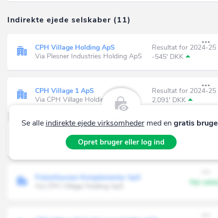
Indirekte ejede selskaber (11)
CPH Village Holding ApS
Resultat for 2024-25
Via Plesner Industries Holding ApS
-545' DKK
CPH Village 1 ApS
Resultat for 2024-25
Via CPH Village Holding ApS
2.091' DKK
Se alle
indirekte ejede virksomheder
med en
gratis bruge
CPH Modules ApS
Resultat for 2024-25
Opret bruger eller log ind
Via CPH Village Holding ApS
579' DKK
Fiskerihavnen Komplementar ApS
Nyt sels
Via CPH Village Holding ApS