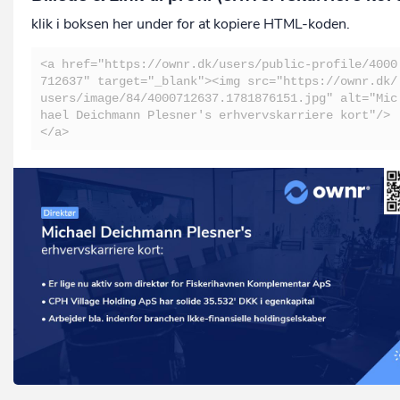
klik i boksen her under for at kopiere HTML-koden.
<a href="https://ownr.dk/users/public-profile/4000
712637" target="_blank"><img src="https://ownr.dk/
users/image/84/4000712637.1781876151.jpg" alt="Mic
hael Deichmann Plesner's erhvervskarriere kort"/>
</a>