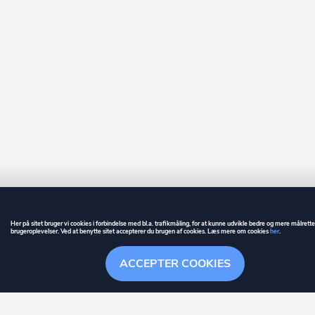
Her på sitet bruger vi cookies i forbindelse med bl.a. trafikmåling, for at kunne udvikle bedre og mere målrett
brugeroplevelser. Ved at benytte sitet accepterer du brugen af cookies. Læs mere om cookies
her
.
GUIDE
BETINGELSER
ACCEPTER COOKIES
ownr
er et registreret varemærke tilhørende ownr ApS – CVR nr.: 36 40 88 
Overblik
Søgehistorik
Menu
Følge
Stationsparken 26. 2., 2600 Glostrup, info@ownr.dk