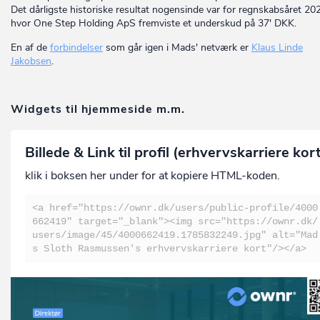
Det dårligste historiske resultat nogensinde var for regnskabsåret 20
hvor One Step Holding ApS fremviste et underskud på 37' DKK.
En af de
forbindelser
som går igen i Mads' netværk er
Klaus Linde
Jakobsen
.
Widgets til hjemmeside m.m.
Billede & Link til profil (erhvervskarriere kor
klik i boksen her under for at kopiere HTML-koden.
<a href="https://ownr.dk/users/public-profile/4000
662419" target="_blank"><img src="https://ownr.dk/
users/image/45/4000662419.1785832249.jpg" alt="Mad
s Sloth Rasmussen's erhvervskarriere kort"/></a>