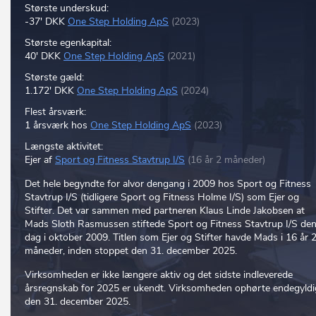
Største underskud:
-37' DKK
One Step Holding ApS
(2023)
Største egenkapital:
40' DKK
One Step Holding ApS
(2021)
Største gæld:
1.172' DKK
One Step Holding ApS
(2024)
Flest årsværk:
1 årsværk hos
One Step Holding ApS
(2023)
Længste aktivitet:
Ejer af
Sport og Fitness Stavtrup I/S
(16 år 2 måneder)
Det hele begyndte for alvor dengang i 2009 hos Sport og Fitness
Stavtrup I/S (tidligere Sport og Fitness Holme I/S) som Ejer og
Stifter. Det var sammen med partneren Klaus Linde Jakobsen at
Mads Sloth Rasmussen stiftede Sport og Fitness Stavtrup I/S de
dag i oktober 2009. Titlen som Ejer og Stifter havde Mads i 16 år 
måneder, inden stoppet den 31. december 2025.
Virksomheden er ikke længere aktiv og det sidste indleverede
årsregnskab for 2025 er ukendt. Virksomheden ophørte endegyldi
den 31. december 2025.