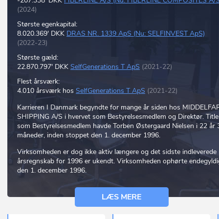
-207.338' DKK
FIBERLINE A/S (Nu: FIBERLINE COMPOSITES A/S
(2024)
Største egenkapital:
8.020.369' DKK
DRAS NR. 1339 ApS (Nu: SELFINVEST ApS)
(2022-23)
Største gæld:
22.870.797' DKK
SelfGenerations T ApS
(2021-22)
Flest årsværk:
4.010 årsværk hos
SelfGenerations T ApS
(2021-22)
Karrieren I Danmark begyndte for mange år siden hos MIDDELFA
SHIPPING A/S i hvervet som Bestyrelsesmedlem og Direktør. Titl
som Bestyrelsesmedlem havde Torben Østergaard Nielsen i 22 år 
måneder, inden stoppet den 1. december 1996.
Virksomheden er dog ikke aktiv længere og det sidste indleverede
årsregnskab for 1996 er ukendt. Virksomheden ophørte endegyldi
den 1. december 1996.
LÆS MERE