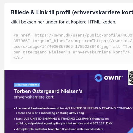
Billede & Link til profil (erhvervskarriere kor
klik i boksen her under for at kopiere HTML-koden.
<a href="https://ownr.dk/users/public-profile/4000
357966" target="_blank"><img src="https://ownr.dk/
users/image/14/4000357966.1785228848.jpg" alt="Tor
ben Østergaard Nielsen's erhvervskarriere kort"/>
</a>