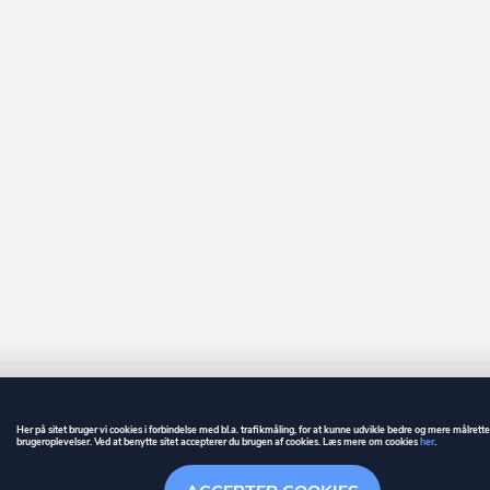
Her på sitet bruger vi cookies i forbindelse med bl.a. trafikmåling, for at kunne udvikle bedre og mere målrett
brugeroplevelser. Ved at benytte sitet accepterer du brugen af cookies. Læs mere om cookies
her
.
GUIDE
BETINGELSER