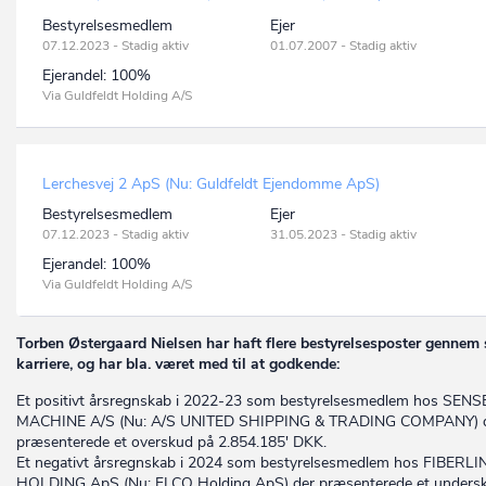
Bestyrelsesmedlem
Ejer
07.12.2023 - Stadig aktiv
01.07.2007 - Stadig aktiv
Ejerandel:
100%
Via Guldfeldt Holding A/S
Lerchesvej 2 ApS (Nu: Guldfeldt Ejendomme ApS)
Bestyrelsesmedlem
Ejer
07.12.2023 - Stadig aktiv
31.05.2023 - Stadig aktiv
Ejerandel:
100%
Via Guldfeldt Holding A/S
Torben Østergaard Nielsen har haft flere bestyrelsesposter gennem 
karriere, og har bla. været med til at godkende:
Et positivt årsregnskab i 2022-23 som bestyrelsesmedlem hos SENS
MACHINE A/S (Nu: A/S UNITED SHIPPING & TRADING COMPANY) 
præsenterede et overskud på 2.854.185' DKK.
Et negativt årsregnskab i 2024 som bestyrelsesmedlem hos FIBERLI
HOLDING ApS (Nu: FLCO Holding ApS) der præsenterede et unders