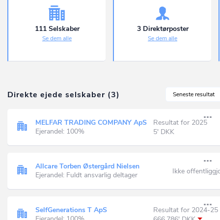
111 Selskaber
3 Direktørposter
Se dem alle
Se dem alle
Direkte ejede selskaber (3)
Seneste resultat
MELFAR TRADING COMPANY ApS
Resultat for 2025
Ejerandel: 100%
5' DKK
Allcare Torben Østergård Nielsen
Ikke offentliggj
Ejerandel: Fuldt ansvarlig deltager
SelfGenerations T ApS
Resultat for 2024-25
Ejerandel: 100%
666.786' DKK