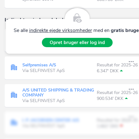
Indirekte ejede selskaber (108)
Se alle
indirekte ejede virksomheder
med en
gratis bruge
SELFINVEST ApS
Resultat for 2025-26
Opret bruger eller log ind
Via SelfGenerations T ApS
880.476' DKK
Selfpremises A/S
Resultat for 2025-26
Via SELFINVEST ApS
6.347' DKK
A/S UNITED SHIPPING & TRADING
Resultat for 2025-26
COMPANY
900.534' DKK
Via SELFINVEST ApS
I. P. JACOBSEN CENTER A/S
Resultat for 2024-25
Via SELFINVEST ApS
1.662' DKK