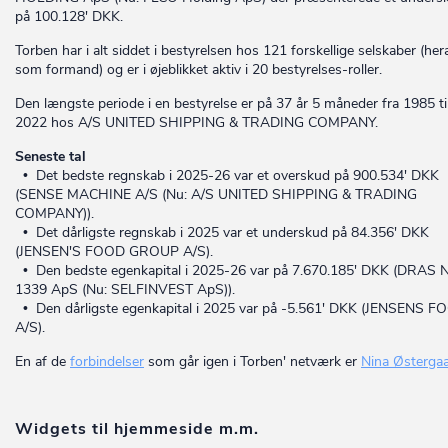
på 100.128' DKK.
Torben har i alt siddet i bestyrelsen hos 121 forskellige selskaber (her
som formand) og er i øjeblikket aktiv i 20 bestyrelses-roller.
Den længste periode i en bestyrelse er på 37 år 5 måneder fra 1985 ti
2022 hos A/S UNITED SHIPPING & TRADING COMPANY.
Seneste tal
• Det bedste regnskab i 2025-26 var et overskud på 900.534' DKK
(SENSE MACHINE A/S (Nu: A/S UNITED SHIPPING & TRADING
COMPANY)).
• Det dårligste regnskab i 2025 var et underskud på 84.356' DKK
(JENSEN'S FOOD GROUP A/S).
• Den bedste egenkapital i 2025-26 var på 7.670.185' DKK (DRAS 
1339 ApS (Nu: SELFINVEST ApS)).
• Den dårligste egenkapital i 2025 var på -5.561' DKK (JENSENS 
A/S).
En af de
forbindelser
som går igen i Torben' netværk er
Nina Østerga
Widgets til hjemmeside m.m.