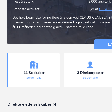
Flest årsværk:
2.000 årsværk
Længste aktivitet:
Ejer af
CLAUS
Det hele begyndte for nu flere år siden ved CLAUS CLAUSEN i h
Clausen og har som eneste ejer dermed også fået det fulde ansva
år 11 måneder, og er stadig aktiv i samme rolle i dag.
L
11 Selskaber
3 Direktørposter
Se dem alle
Se dem alle
Direkte ejede selskaber (4)