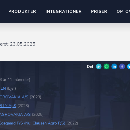
PRODUKTER
INTEGRATIONER
PRISER
OM O
Pipedrive
stem
Kommer snart
eret:
23.05.2025
ownr API
ompliant
Kun fantasien sætter grænsen
Del
Mange flere på vej
Pipeline
Ajour
E-conomic
6 år 11 måneder)
Ownr ajour goes supersonic
SEN
(Ejer)
ng
GROVAKIA A/S
(2023)
undeemner
ELLY ApS
(2023)
AGROVAKIA A/S
(2025)
Egegaard P/S (Nu: Clausen Agro P/S)
(2022)