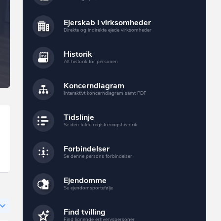
Ejerskab i virksomheder
Direkte og indirekte ejede virksomheder
Historik
Alt historik for personen
Koncerndiagram
Interaktivt koncerndiagram samt PDF
Tidslinje
Se den fulde registreringshistorik
Forbindelser
Se denne persons forbindelser
Ejendomme
Se ejendomsportefølje
Find tvilling
Find lignende erhvervspersoner