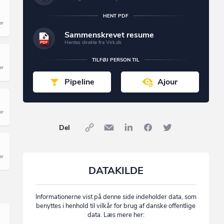
HENT PDF
Sammenskrevet resume
Hentes direkte fra Virk.dk
TILFØJ PERSON TIL
Pipeline
Ajour
Del
DATAKILDE
Informationerne vist på denne side indeholder data, som
benyttes i henhold til vilkår for brug af danske offentlige
data. Læs mere her: