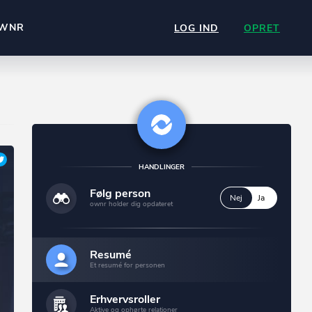
WNR
LOG IND
OPRET
HANDLINGER
Følg person
Nej
Ja
ownr holder dig opdateret
Resumé
Et resumé for personen
Erhvervsroller
Aktive og ophørte relationer