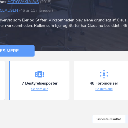
 hos
AGROVAKIA A/S
(2015)
 CLAUSEN
(46 år 11 måneder)
vervet som Ejer og Stifter. Virksomheden blev alene grundlagt af Claus
r i virksomheden. Rollen som Ejer og Stifter har Claus nu besiddet i 46
ÆS MERE
7 Bestyrelsesposter
48 Forbindelser
Se dem alle
Se dem alle
Seneste resultat