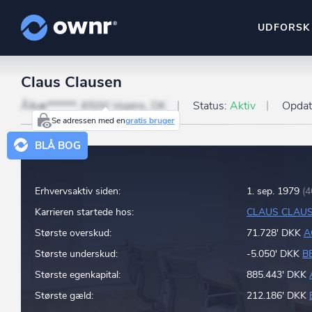
UDFORSK
Claus Clausen
ownr Insights
Kassevis af data sat i sy
Ålkæ******, 6500 Vojens, DK
Status:
Aktiv
Opdat
Se adressen med en
gratis bruger
ownr Ajour
BLÅ BOG
Hold dig opdateret og c
ownr Pipeline
Erhvervsaktiv siden:
1. sep. 1979
(4
Sæt strøm til dit nysalg
Karrieren startede hos:
CLAUS CLAU
ownr Segmenteri
Største overskud:
71.728' DKK
A
Identificer salgsklare k
Største underskud:
-5.050' DKK
B
Største egenkapital:
885.443' DKK
Største gæld:
212.186' DKK