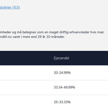
idslinje (53)
somheder og må betegnes som en meget driftig erhvervsleder hvis man
dtil nu varet i mere end 29 år 10 måneder.
Ejerandel
20-24.99%
33.34-49.99%
25-33.33%