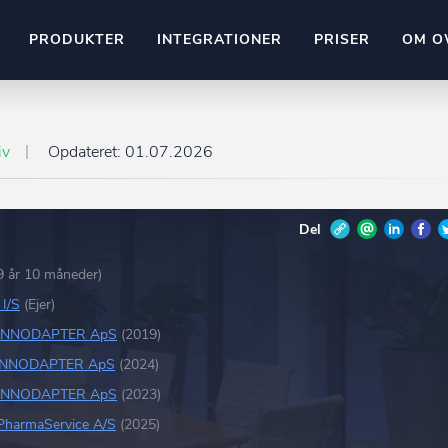
PRODUKTER
INTEGRATIONER
PRISER
OM O
Pipedrive
stem
Kommer snart
iv
Opdateret:
01.07.2026
ownr API
ompliant
Kun fantasien sætter grænsen
Del
Mange flere på vej
Pipeline
Ajour
E-conomic
9 år 10 måneder)
Ownr ajour goes supersonic
I/S
(Ejer)
ng
INNODAPTER ApS
(2019)
undeemner
INNODAPTER ApS
(2024)
INNODAPTER ApS
(2023)
PharmaService A/S
(2025)