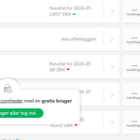
Resultat for 2024-25
2.857' DKK
Ikke offentliggjort
Resultat for 2024-25
64' DKK
Resultat for 2024-25
12' DKK
irksomheder
med en
gratis bruger
ger eller log ind
Resultat for 2025
-4.231' DKK