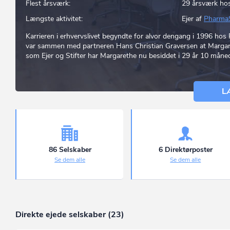
Flest årsværk:
29 årsværk ho
Længste aktivitet:
Ejer af
PharmaS
Karrieren i erhvervslivet begyndte for alvor dengang i 1996 hos 
var sammen med partneren Hans Christian Graversen at Margare
som Ejer og Stifter har Margarethe nu besiddet i 29 år 10 månede
L
86 Selskaber
6 Direktørposter
Se dem alle
Se dem alle
Direkte ejede selskaber (23)