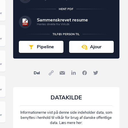
HENT PDF
Sammenskrevet resume
Hentes direkte fra Virk.dk
TILFØJ PERSON TIL
Pipeline
Ajour
Del
DATAKILDE
Informationerne vist på denne side indeholder data, som
benyttes i henhold til vilkår for brug af danske offentlige
data. Læs mere her: