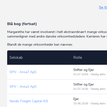
Se t
Blå bog (fortsat)
Margarethe har været involveret i helt ekstraordinært mange virk
sammenligner med andre danske virksomhedsledere. Karrieren har in
Blandt de mange virksomheder kan nævnes:
Selskab
Rolle
Stifter og Ejer
SPV - Ansa7 ApS
01.07.2026 - Stadig aktiv
Stifter og Ejer
SPV - Ansa1 ApS
01.07.2026 - Stadig aktiv
Ejer
Nordic Freight Capital A/S
15.06.2026 - Stadig aktiv