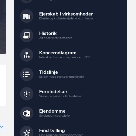
Ejerskab i virksomheder
Direkte og indirekte ejede virksomheder
Historik
Alt historik for personen
Koncerndiagram
Interaktivt koncerndiagram samt PDF
Tidslinje
Se den fulde registreringshistorik
Forbindelser
Se denne persons forbindelser
Ejendomme
Se ejendomsportefølje
Find tvilling
Find lignende erhvervspersoner