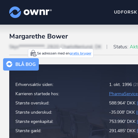
UDFORSK
Margarethe Bower
ownr Insights
Kassevis af data sat i sy
Skjo************, 2920 Charlottenlund, DK
Status:
Akt
Se adressen med en
gratis bruger
ownr Ajour
BLÅ BOG
Hold dig opdateret og c
ownr Pipeline
Erhvervsaktiv siden:
1. okt. 1996
(2
Sæt strøm til dit nysalg
Karrieren startede hos:
PharmaService 
ownr Segmenteri
Største overskud:
588.964' DKK
Identificer salgsklare k
Største underskud:
-35.008' DKK
Største egenkapital:
753.990' DKK
Største gæld:
291.485' DKK