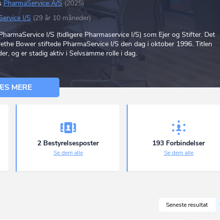
s
PharmaService A/S
(2025)
ervice I/S
(29 år 10 måneder)
PharmaService I/S (tidligere Pharmaservice I/S) som Ejer og Stifter. Det
the Bower stiftede PharmaService I/S den dag i oktober 1996. Titlen
r, og er stadig aktiv i Selvsamme rolle i dag.
ÆS MERE
2 Bestyrelsesposter
193 Forbindelser
Se dem alle
Se dem alle
Seneste resultat