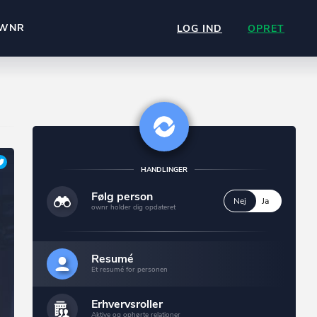
WNR
LOG IND
OPRET
HANDLINGER
Følg person
Nej
Ja
ownr holder dig opdateret
Resumé
Et resumé for personen
Erhvervsroller
Aktive og ophørte relationer