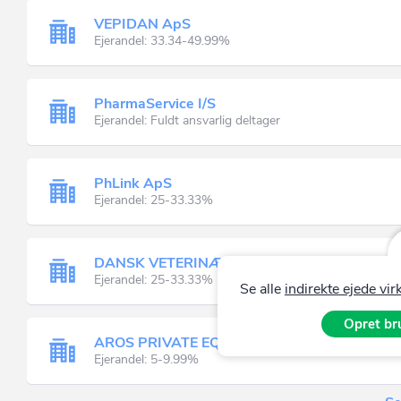
VEPIDAN ApS
Ejerandel: 33.34-49.99%
PharmaService I/S
Ejerandel: Fuldt ansvarlig deltager
PhLink ApS
Ejerandel: 25-33.33%
DANSK VETERINÆR DATA ApS
Ejerandel: 25-33.33%
Se alle
indirekte ejede v
Opret bru
AROS PRIVATE EQUITY I A/S
Ejerandel: 5-9.99%