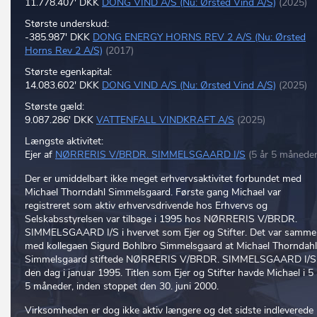
11.778.407' DKK
DONG VIND A/S (Nu: Ørsted Vind A/S)
(2025)
Største underskud:
-385.987' DKK
DONG ENERGY HORNS REV 2 A/S (Nu: Ørsted
Horns Rev 2 A/S)
(2017)
Største egenkapital:
14.083.602' DKK
DONG VIND A/S (Nu: Ørsted Vind A/S)
(2025)
Største gæld:
9.087.286' DKK
VATTENFALL VINDKRAFT A/S
(2025)
Længste aktivitet:
Ejer af
NØRRERIS V/BRDR. SIMMELSGAARD I/S
(5 år 5 måneder
Der er umiddelbart ikke meget erhvervsaktivitet forbundet med
Michael Thorndahl Simmelsgaard. Første gang Michael var
registreret som aktiv erhvervsdrivende hos Erhvervs og
Selskabsstyrelsen var tilbage i 1995 hos NØRRERIS V/BRDR.
SIMMELSGAARD I/S i hvervet som Ejer og Stifter. Det var samm
med kollegaen Sigurd Bohlbro Simmelsgaard at Michael Thorndahl
Simmelsgaard stiftede NØRRERIS V/BRDR. SIMMELSGAARD I/S
den dag i januar 1995. Titlen som Ejer og Stifter havde Michael i 5 
5 måneder, inden stoppet den 30. juni 2000.
Virksomheden er dog ikke aktiv længere og det sidste indleverede