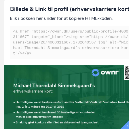
Billede & Link til profil (erhvervskarriere kor
klik i boksen her under for at kopiere HTML-koden.
<a href="https://ownr.dk/users/public-profile/4000
311667" target="_blank"><img src="https://ownr.dk/
users/image/26/4000311667.1782640567.jpg" alt="Mic
hael Thorndahl Simmelsgaard's erhvervskarriere kor
t"/></a>