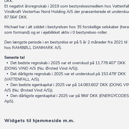
DKK.
Et negativt årsregnskab i 2019 som bestyrelsesmedlem hos Vattenfal
Vindkraft Vesterhav Nord Holding A/S der præsenterede et undersku
87.564' DKK.
Michael har i alt siddet i bestyrelsen hos 35 forskellige selskaber (her
som formand) og er i øjeblikket aktiv i 0 bestyrelses-roller.
Den længste periode i en bestyrelse er på 5 år 2 måneder fra 2021 til
hos RAMBØLL DANMARK A/S.
Seneste tal
• Det bedste regnskab i 2025 var et overskud på 11.778.407' DKK
(DONG VIND A/S (Nu: Ørsted Vind A/S)).
• Det dårligste regnskab i 2025 var et underskud på 153.478' DKK
(VATTENFALL A/S).
• Den bedste egenkapital i 2025 var på 14.083.602' DKK (DONG V
A/S (Nu: Ørsted Vind A/S)).
• Den dårligste egenkapital i 2025 var på 984' DKK (ENERGYCODE
ApS).
Widgets til hjemmeside m.m.