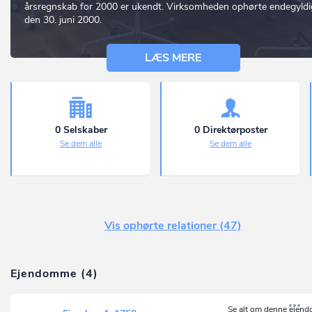
årsregnskab for 2000 er ukendt. Virksomheden ophørte endegyldi
den 30. juni 2000.
LÆS MERE
0 Selskaber
0 Direktørposter
Se dem alle
Se dem alle
Vis ophørte relationer (47)
Ejendomme (4)
Se
alt om denne ejen