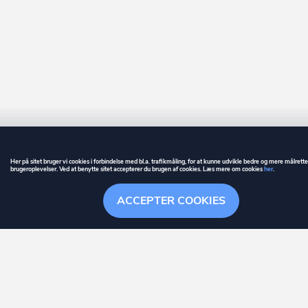
Her på sitet bruger vi cookies i forbindelse med bl.a. trafikmåling, for at kunne udvikle bedre og mere målrett
brugeroplevelser. Ved at benytte sitet accepterer du brugen af cookies. Læs mere om cookies
her
.
GUIDE
BETINGELSER
ACCEPTER COOKIES
ownr
er et registreret varemærke tilhørende ownr ApS – CVR nr.: 36 40 88 
Overblik
Søgehistorik
Menu
Følge
Stationsparken 26. 2., 2600 Glostrup, info@ownr.dk