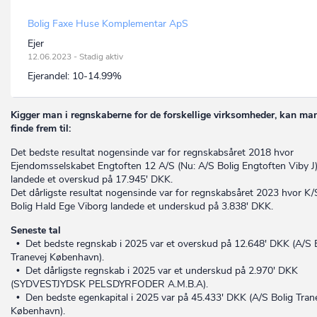
Bolig Faxe Huse Komplementar ApS
Ejer
12.06.2023 - Stadig aktiv
Ejerandel:
10-14.99%
Kigger man i regnskaberne for de forskellige virksomheder, kan ma
finde frem til:
Det bedste resultat nogensinde var for regnskabsåret 2018 hvor
Ejendomsselskabet Engtoften 12 A/S (Nu: A/S Bolig Engtoften Viby J
landede et overskud på 17.945' DKK.
Det dårligste resultat nogensinde var for regnskabsåret 2023 hvor K/
Bolig Hald Ege Viborg landede et underskud på 3.838' DKK.
Seneste tal
• Det bedste regnskab i 2025 var et overskud på 12.648' DKK (A/S 
Tranevej København).
• Det dårligste regnskab i 2025 var et underskud på 2.970' DKK
(SYDVESTJYDSK PELSDYRFODER A.M.B.A).
• Den bedste egenkapital i 2025 var på 45.433' DKK (A/S Bolig Tran
København).