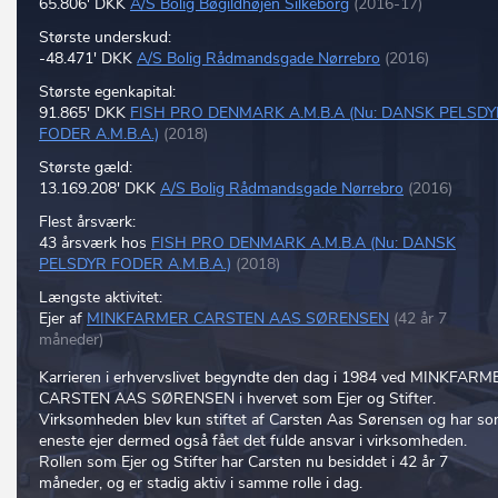
65.806' DKK
A/S Bolig Bøgildhøjen Silkeborg
(2016-17)
Største underskud:
-48.471' DKK
A/S Bolig Rådmandsgade Nørrebro
(2016)
Største egenkapital:
91.865' DKK
FISH PRO DENMARK A.M.B.A (Nu: DANSK PELSD
FODER A.M.B.A.)
(2018)
Største gæld:
13.169.208' DKK
A/S Bolig Rådmandsgade Nørrebro
(2016)
Flest årsværk:
43 årsværk hos
FISH PRO DENMARK A.M.B.A (Nu: DANSK
PELSDYR FODER A.M.B.A.)
(2018)
Længste aktivitet:
Ejer af
MINKFARMER CARSTEN AAS SØRENSEN
(42 år 7
måneder)
Karrieren i erhvervslivet begyndte den dag i 1984 ved MINKFARM
CARSTEN AAS SØRENSEN i hvervet som Ejer og Stifter.
Virksomheden blev kun stiftet af Carsten Aas Sørensen og har s
eneste ejer dermed også fået det fulde ansvar i virksomheden.
Rollen som Ejer og Stifter har Carsten nu besiddet i 42 år 7
måneder, og er stadig aktiv i samme rolle i dag.