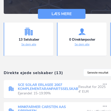
LÆS MERE
13 Selskaber
0 Direktørposter
Se dem alle
Se dem alle
Direkte ejede selskaber (13)
Seneste resultat
SCE SOLAR ERLASEE 2007
Resultat for 2025
KOMPLEMENTARANPARTSSELSKAB
4' EUR
Ejerandel: 15-19.99%
MINKFARMER CARSTEN AAS
SØRENSEN