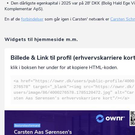
• Den dårligste egenkapital i 2025 var på 28' DKK (Bolig Hald Ege V
Komplementar ApS).
En af de
forbindelser
som går igen i Carsten' netværk er
Carsten Sch
Widgets til hjemmeside m.m.
Billede & Link til profil (erhvervskarriere kor
klik i boksen her under for at kopiere HTML-koden.
<a href="https://ownr.dk/users/public-profile/4000
276578" target="_blank"><img src="https://ownr.dk/
users/image/86/4000276578.1785120472.jpg" alt="Car
sten Aas Sørensen's erhvervskarriere kort"/></a>