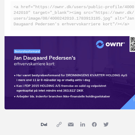
<a href="https://ownr.dk/users/public-profile/4000
242010" target="_blank"><img src="https://ownr.dk/
users/image/08/4000242010.1783913185.jpg" alt="Jan
Daugaard Pedersen's erhvervskarriere kort"/></a>
Del