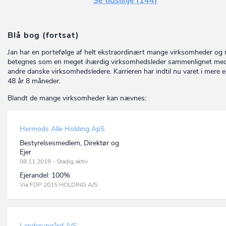
Se tidslinje (144)
Blå bog (fortsat)
Jan har en portefølge af helt ekstraordinært mange virksomheder og
betegnes som en meget ihærdig virksomhedsleder sammenlignet me
andre danske virksomhedsledere. Karrieren har indtil nu varet i mere 
48 år 8 måneder.
Blandt de mange virksomheder kan nævnes:
Hermods Alle Holding ApS
Bestyrelsesmedlem, Direktør og
Ejer
08.11.2018 - Stadig aktiv
Ejerandel:
100%
Via FDP 2015 HOLDING A/S
Landerupgård A/S