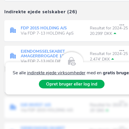
Indirekte ejede selskaber (26)
FDP 2015 HOLDING A/S
Resultat for 2024-25
Via FDP 7-13 HOLDING ApS
20.299' DKK
EJENDOMSSELSKABET
Resultat for 2024-25
AMAGERBROGADE 132 A/S
2.474' DKK
Via FDP 7-13 HOLDING ApS
Se alle
indirekte ejede virksomheder
med en
gratis bruge
FDP Construction Kolding A/S
Resultat for 2024-25
Opret bruger eller log ind
Via FDP 2015 HOLDING A/S
-31' DKK
E45 INVEST A/S
Resultat for 2024-25
Via FDP 2015 HOLDING A/S
25' DKK
EJENDOMSSELSKABET