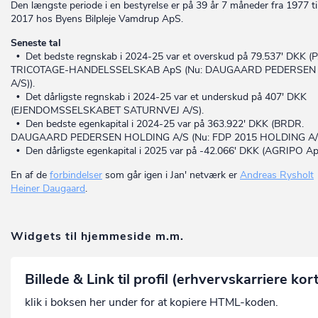
Den længste periode i en bestyrelse er på 39 år 7 måneder fra 1977 ti
2017 hos Byens Bilpleje Vamdrup ApS.
Seneste tal
• Det bedste regnskab i 2024-25 var et overskud på 79.537' DKK (P
TRICOTAGE-HANDELSSELSKAB ApS (Nu: DAUGAARD PEDERSEN
A/S)).
• Det dårligste regnskab i 2024-25 var et underskud på 407' DKK
(EJENDOMSSELSKABET SATURNVEJ A/S).
• Den bedste egenkapital i 2024-25 var på 363.922' DKK (BRDR.
DAUGAARD PEDERSEN HOLDING A/S (Nu: FDP 2015 HOLDING A/S
• Den dårligste egenkapital i 2025 var på -42.066' DKK (AGRIPO Ap
En af de
forbindelser
som går igen i Jan' netværk er
Andreas Rysholt
Heiner Daugaard
.
Widgets til hjemmeside m.m.
Billede & Link til profil (erhvervskarriere kor
klik i boksen her under for at kopiere HTML-koden.