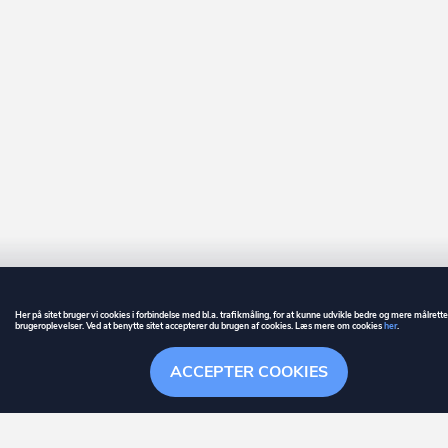
Her på sitet bruger vi cookies i forbindelse med bl.a. trafikmåling, for at kunne udvikle bedre og mere målrett
brugeroplevelser. Ved at benytte sitet accepterer du brugen af cookies. Læs mere om cookies
her
.
GUIDE
BETINGELSER
ACCEPTER COOKIES
ownr
er et registreret varemærke tilhørende ownr ApS – CVR nr.: 36 40 88 
Overblik
Søgehistorik
Menu
Følge
Stationsparken 26. 2., 2600 Glostrup, info@ownr.dk