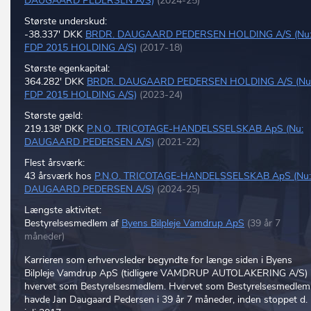
DAUGAARD PEDERSEN A/S)
(2024-25)
Største underskud:
-38.337' DKK
BRDR. DAUGAARD PEDERSEN HOLDING A/S (Nu
FDP 2015 HOLDING A/S)
(2017-18)
Største egenkapital:
364.282' DKK
BRDR. DAUGAARD PEDERSEN HOLDING A/S (Nu
FDP 2015 HOLDING A/S)
(2023-24)
Største gæld:
219.138' DKK
P.N.O. TRICOTAGE-HANDELSSELSKAB ApS (Nu:
DAUGAARD PEDERSEN A/S)
(2021-22)
Flest årsværk:
43 årsværk hos
P.N.O. TRICOTAGE-HANDELSSELSKAB ApS (Nu:
DAUGAARD PEDERSEN A/S)
(2024-25)
Længste aktivitet:
Bestyrelsesmedlem af
Byens Bilpleje Vamdrup ApS
(39 år 7
måneder)
Karrieren som erhvervsleder begyndte for længe siden i Byens
Bilpleje Vamdrup ApS (tidligere VAMDRUP AUTOLAKERING A/S) 
hvervet som Bestyrelsesmedlem. Hvervet som Bestyrelsesmedlem
havde Jan Daugaard Pedersen i 39 år 7 måneder, inden stoppet d. 