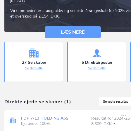
juli 2017.
Virksomheden er stadig aktiv og seneste årsregnskab for 2025 vis
et overskud på 2.154' DKK.
LÆS MERE
27 Selskaber
5 Direktørposter
Se dem alle
Se dem alle
Direkte ejede selskaber (1)
Seneste resultat
FDP 7-13 HOLDING ApS
Resultat for 2024-25
Ejerandel: 100%
8.509' DKK