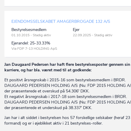
EJENDOMSSELSKABET AMAGERBROGADE 132 A/S
Bestyrelsesmedlem
Ejer
01.10.2015 - Stadig aktiv
22.09.2025 - Stadig aktiv
Ejerandel:
25-33.33%
Via FDP 7-13 HOLDING ApS
Jan Daugaard Pedersen har haft flere bestyrelsesposter gennem sin
karriere, og har bla. været med til at godkende:
Et positivt årsregnskab i 2015-16 som bestyrelsesmedlem i BRDR.
DAUGAARD PEDERSEN HOLDING A/S (Nu: FDP 2015 HOLDING A/
der præsenterede et overskud på 54.306' DKK.
Et negativt årsregnskab i 2017-18 som bestyrelsesmedlem i BRDR.
DAUGAARD PEDERSEN HOLDING A/S (Nu: FDP 2015 HOLDING A/
der præsenterede et underskud på 38.337' DKK.
Jan har i alt siddet i bestyrelsen hos 57 forskellige selskaber (heraf 2
formand) og er i øjeblikket aktiv i 21 bestyrelses-roller.