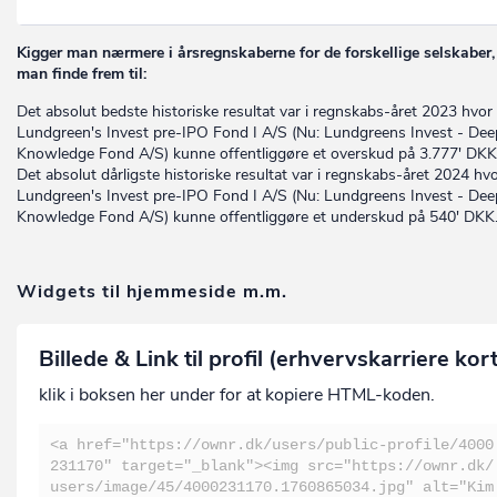
Kigger man nærmere i årsregnskaberne for de forskellige selskaber,
man finde frem til:
Det absolut bedste historiske resultat var i regnskabs-året 2023 hvor
Lundgreen's Invest pre-IPO Fond I A/S (Nu: Lundgreens Invest - Dee
Knowledge Fond A/S) kunne offentliggøre et overskud på 3.777' DKK
Det absolut dårligste historiske resultat var i regnskabs-året 2024 hv
Lundgreen's Invest pre-IPO Fond I A/S (Nu: Lundgreens Invest - Dee
Knowledge Fond A/S) kunne offentliggøre et underskud på 540' DKK
Widgets til hjemmeside m.m.
Billede & Link til profil (erhvervskarriere kor
klik i boksen her under for at kopiere HTML-koden.
<a href="https://ownr.dk/users/public-profile/4000
231170" target="_blank"><img src="https://ownr.dk/
users/image/45/4000231170.1760865034.jpg" alt="Kim