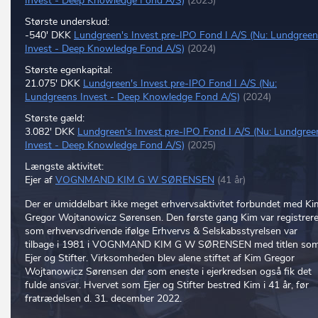
Invest - Deep Knowledge Fond A/S)
(2023)
Største underskud:
-540' DKK
Lundgreen's Invest pre-IPO Fond I A/S (Nu: Lundgree
Invest - Deep Knowledge Fond A/S)
(2024)
Største egenkapital:
21.075' DKK
Lundgreen's Invest pre-IPO Fond I A/S (Nu:
Lundgreens Invest - Deep Knowledge Fond A/S)
(2024)
Største gæld:
3.082' DKK
Lundgreen's Invest pre-IPO Fond I A/S (Nu: Lundgree
Invest - Deep Knowledge Fond A/S)
(2025)
Længste aktivitet:
Ejer af
VOGNMAND KIM G W SØRENSEN
(41 år)
Der er umiddelbart ikke meget erhvervsaktivitet forbundet med Ki
Gregor Wojtanowicz Sørensen. Den første gang Kim var registrere
som erhvervsdrivende ifølge Erhvervs & Selskabsstyrelsen var
tilbage i 1981 i VOGNMAND KIM G W SØRENSEN med titlen so
Ejer og Stifter. Virksomheden blev alene stiftet af Kim Gregor
Wojtanowicz Sørensen der som eneste i ejerkredsen også fik det
fulde ansvar. Hvervet som Ejer og Stifter bestred Kim i 41 år, før
fratrædelsen d. 31. december 2022.