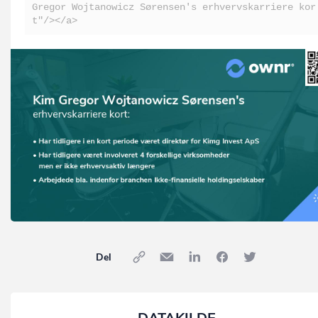
Gregor Wojtanowicz Sørensen's erhvervskarriere kor
t"/></a>
Del