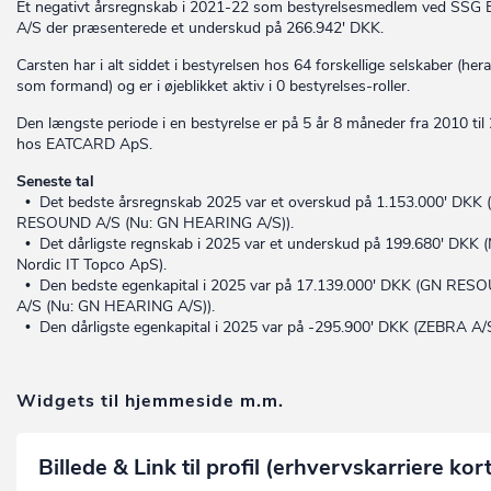
Et negativt årsregnskab i 2021-22 som bestyrelsesmedlem ved SSG 
A/S der præsenterede et underskud på 266.942' DKK.
Carsten har i alt siddet i bestyrelsen hos 64 forskellige selskaber (hera
som formand) og er i øjeblikket aktiv i 0 bestyrelses-roller.
Den længste periode i en bestyrelse er på 5 år 8 måneder fra 2010 til
hos EATCARD ApS.
Seneste tal
• Det bedste årsregnskab 2025 var et overskud på 1.153.000' DKK 
RESOUND A/S (Nu: GN HEARING A/S)).
• Det dårligste regnskab i 2025 var et underskud på 199.680' DKK 
Nordic IT Topco ApS).
• Den bedste egenkapital i 2025 var på 17.139.000' DKK (GN RES
A/S (Nu: GN HEARING A/S)).
• Den dårligste egenkapital i 2025 var på -295.900' DKK (ZEBRA A/S
Widgets til hjemmeside m.m.
Billede & Link til profil (erhvervskarriere kor