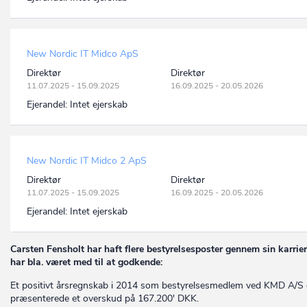
New Nordic IT Midco ApS
Direktør
Direktør
11.07.2025 - 15.09.2025
16.09.2025 - 20.05.2026
Ejerandel:
Intet ejerskab
New Nordic IT Midco 2 ApS
Direktør
Direktør
11.07.2025 - 15.09.2025
16.09.2025 - 20.05.2026
Ejerandel:
Intet ejerskab
Carsten Fensholt har haft flere bestyrelsesposter gennem sin karrier
har bla. været med til at godkende:
Et positivt årsregnskab i 2014 som bestyrelsesmedlem ved KMD A/S 
præsenterede et overskud på 167.200' DKK.