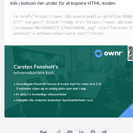
klik i boksen her under for at kopiere HTML-koden.
<a href="https://ownr.dk/users/public-profile/3380
277" target="_blank"><img src="https://ownr.dk/use
rs/image/46/3380277.1784794038.jpg" alt="Carsten F
ensholt's erhvervskarriere kort"/></a>
Del