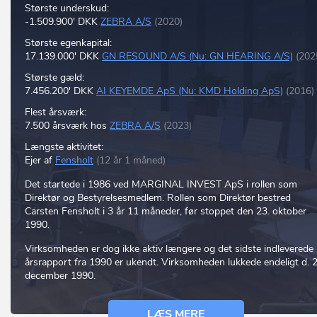
Største underskud:
-1.509.900' DKK
ZEBRA A/S
(2020)
Største egenkapital:
17.139.000' DKK
GN RESOUND A/S (Nu: GN HEARING A/S)
(202
Største gæld:
7.456.200' DKK
AI KEYEMDE ApS (Nu: KMD Holding ApS)
(2016)
Flest årsværk:
7.500 årsværk hos
ZEBRA A/S
(2023)
Længste aktivitet:
Ejer af
Fensholt
(12 år 1 måned)
Det startede i 1986 ved MARGINAL INVEST ApS i rollen som
Direktør og Bestyrelsesmedlem. Rollen som Direktør bestred
Carsten Fensholt i 3 år 11 måneder, før stoppet den 23. oktober
1990.
Virksomheden er dog ikke aktiv længere og det sidste indleverede
årsrapport fra 1990 er ukendt. Virksomheden lukkede endeligt d. 2
december 1990.
LÆS MERE