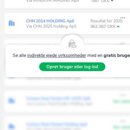
Via MINERVA IMAGING ApS
-587' DKK
CHN 2014 HOLDING ApS
Resultat for 2025
Via CHN 2025 Holding ApS
962.360' DKK
CURASIGHT A/S
Resultat for 2025
Via CHN 2014 HOLDING ApS
-58.730' DKK
Se alle
indirekte ejede virksomheder
med en
gratis bruge
Opret bruger eller log ind
Curixus Alternative Investments K/S
Nyt sels
Via CHN 2014 HOLDING ApS
Curixus Real Estate HD 13/15 ApS
Nyt sels
Via Curixus Real Estate Holding ApS
Curixus Real Estate Holding ApS
Nyt sels
Via CHN 2014 HOLDING ApS