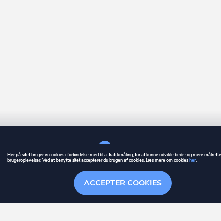
Her på sitet bruger vi cookies i forbindelse med bl.a. trafikmåling, for at kunne udvikle bedre og mere målrett
brugeroplevelser. Ved at benytte sitet accepterer du brugen af cookies. Læs mere om cookies
her
.
GUIDE
BETINGELSER
ACCEPTER COOKIES
ownr
er et registreret varemærke tilhørende ownr ApS – CVR nr.: 36 40 88 
Stationsparken 26. 2., 2600 Glostrup, info@ownr.dk
Overblik
Søgehistorik
Menu
Følg