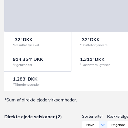
-32' DKK
-32' DKK
*Resultat før skat
*Bruttofortjeneste
914.354' DKK
1.311' DKK
*Egenkapital
*Gældsforpligtelser
1.283' DKK
*Tilgodehavender
*Sum af direkte ejede virksomheder.
Direkte ejede selskaber (2)
Sorter efter
Rækkefølg
Navn
Stigende