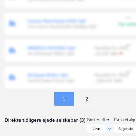
Curixus Real Estate JON3 ApS
Nyt sels
Via Curixus Real Estate Holding ApS
MINERVA IMAGING ApS
Resultat for 2025
Via McQueen BidCo ApS
13.379' DKK
McQueen BidCo ApS
Resultat for 2025
Via McQueen FinCo ApS
-105.575' DKK
1
2
Direkte tidligere ejede selskaber (3)
Sorter efter
Rækkefølg
Navn
Stigende