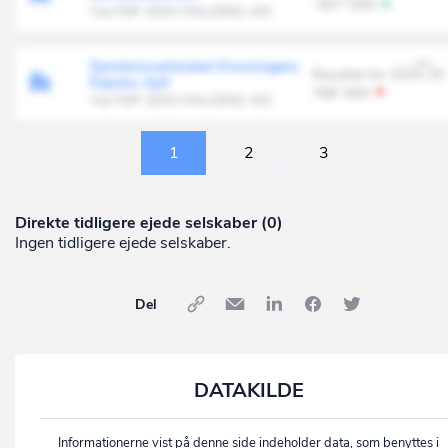
-407' DKK
Via FDP 2015 HOLDING A/S
Ejendomsselskabet Dronningens
Resultat for 2024-25
Express ApS
768' DKK
Via FDP 2015 HOLDING A/S
1
2
3
Direkte tidligere ejede selskaber (0)
Ingen tidligere ejede selskaber.
Del
DATAKILDE
Informationerne vist på denne side indeholder data, som benyttes i