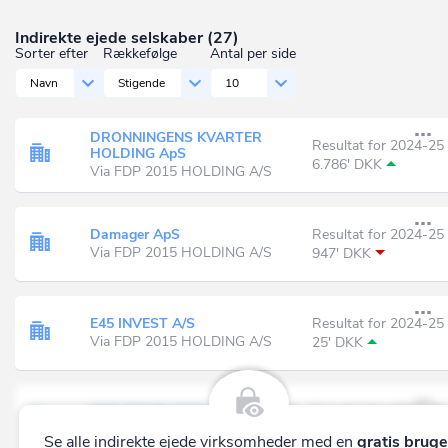
Indirekte ejede selskaber (27)
Sorter efter
Rækkefølge
Antal per side
Navn
Stigende
10
DRONNINGENS KVARTER
Resultat for 2024-25
HOLDING ApS
6.786' DKK
Via FDP 2015 HOLDING A/S
Damager ApS
Resultat for 2024-25
Via FDP 2015 HOLDING A/S
947' DKK
E45 INVEST A/S
Resultat for 2024-25
Via FDP 2015 HOLDING A/S
25' DKK
EGTVEDVEJ SKOV & KRAT ApS
Resultat for 2024-25
Via JHDP HOLDING ApS
-14' DKK
Se alle
indirekte ejede virksomheder
med en
gratis bruge