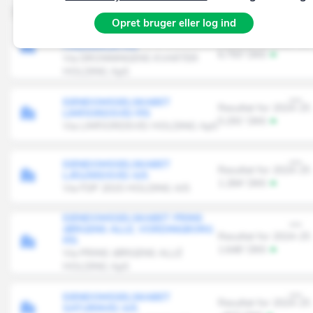
Opret bruger eller log ind
EJENDOMSSELSKABET
DRONNINGENS KVARTER,
Resultat for 2024-25
FREDERICIA P/S
6.793' DKK
Via DRONNINGENS KVARTER
HOLDING ApS
EJENDOMSSELSKABET
Resultat for 2024-25
LIMFJORDSVEJ P/S
5.291' DKK
Via LIMFJORDSVEJ HOLDING ApS
EJENDOMSSELSKABET
Resultat for 2024-25
LÆGÅRDSVEJ A/S
1.284' DKK
Via FDP 2015 HOLDING A/S
EJENDOMSSELSKABET PRINS
JØRGENS ALLE, VORDINGBORG
Resultat for 2024-25
P/S
1.646' DKK
Via PRINS JØRGENS ALLÉ
HOLDING ApS
EJENDOMSSELSKABET
Resultat for 2024-25
SATURNVEJ A/S