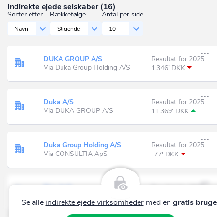
Indirekte ejede selskaber (16)
Sorter efter
Rækkefølge
Antal per side
Navn
Stigende
10
DUKA GROUP A/S
Resultat for 2025
Via Duka Group Holding A/S
1.346' DKK
Duka A/S
Resultat for 2025
Via DUKA GROUP A/S
11.369' DKK
Duka Group Holding A/S
Resultat for 2025
Via CONSULTIA ApS
-77' DKK
Elva ApS
Resultat for 2025
Via CONSULTIA ApS
-250' DKK
Se alle
indirekte ejede virksomheder
med en
gratis bruge