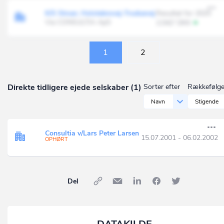
K/S Struer, Holstebrovej-Trudsøvej
Resultat for 2025
Via CONSULTIA ApS
2.042' DKK
1
2
Direkte tidligere ejede selskaber (1)
Sorter efter
Rækkefølg
Navn
Stigende
Consultia v/Lars Peter Larsen
15.07.2001 - 06.02.2002
OPHØRT
Del