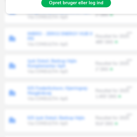
Opret bruger eller log ind
Frederikshavn, Hjørringvej-
Resultat for 2025
Maigårdsvej Komplementar ApS
2' DKK
Via CONSULTIA ApS
IMBRO - ZERO2 ENERGY HUB II
Resultat for 2025
P/S
485' DKK
Via CONSULTIA ApS
Jysk Detail, Børkop-Vejle
Resultat for 2025
Komplementar ApS
2' DKK
Via CONSULTIA ApS
K/S Frederikshavn, Hjørringvej-
Resultat for 2025
Maigårdsvej
1.455' DKK
Via CONSULTIA ApS
K/S Jysk Detail, Børkop-Vejle
Resultat for 2025
Via CONSULTIA ApS
914' DKK