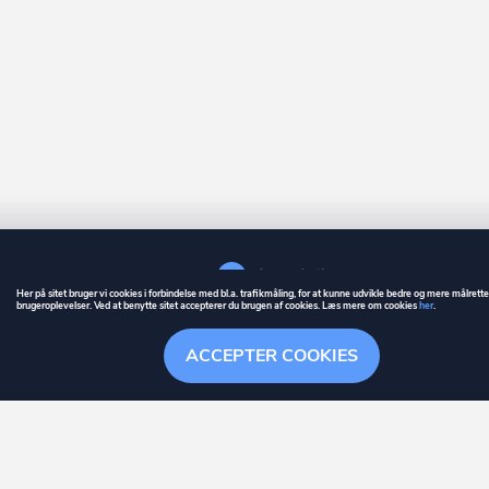
Her på sitet bruger vi cookies i forbindelse med bl.a. trafikmåling, for at kunne udvikle bedre og mere målrett
brugeroplevelser. Ved at benytte sitet accepterer du brugen af cookies. Læs mere om cookies
her
.
GUIDE
BETINGELSER
ACCEPTER COOKIES
ownr
er et registreret varemærke tilhørende ownr ApS – CVR nr.: 36 40 88 
Stationsparken 26. 2., 2600 Glostrup, info@ownr.dk
Overblik
Søgehistorik
Menu
Følg