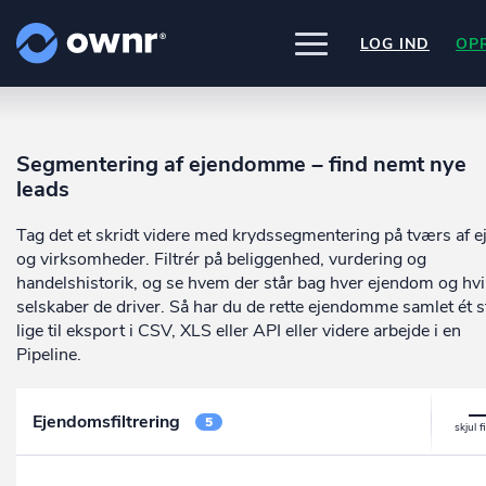
LOG IND
OP
UDFORSK
PRODUKTER
Segmentering af ejendomme – find nemt nye
ownr Insights
Nogle af vores kilder
leads
INTEGRATIONER
Kassevis af data sat i system
CVR /VIRK Tinglysningsretten
Pipedrive
Data i begge retninger
Tag det et skridt videre med krydssegmentering på tværs af e
Bygnings- og Boligregisteret
PRISER
Kommer snart
Geodatastyrelsen
ownr Ajour
og virksomheder. Filtrér på beliggenhed, vurdering og
Ownr opdatere ikke bare dine eksis
Vurderingsstyrelsen
systemer, vi giver dig også mulighed
Hold dig opdateret og compliant
handelshistorik, og se hvem der står bag hver ejendom og hvi
OM OWNR
Danmarks adresser
arbejde med dine kunder i vores
ownr API
selskaber de driver. Så har du de rette ejendomme samlet ét s
Mange flere på vej
innovative produkter som
Pipeline
o
Kun fantasien sætter grænsen
lige til eksport i CSV, XLS eller API eller videre arbejde i en
ownr Pipeline
Ajour
.
Pipeline.
Sæt strøm til dit nysalg
E-conomic
Ownr ajour goes supersonic
ownr Segmentering
Ejendomsfiltrering
5
Identificer salgsklare kundeemner