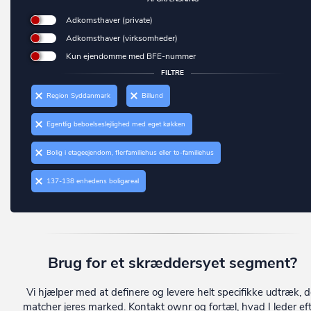
Charlottenlund
Forsamlingshus
Vordingborg
Adkomsthaver (private)
Christiansfeld
Forlystelsespark
Adkomsthaver (virksomheder)
Ærø
Dalby
Kun ejendomme med BFE-nummer
Anden enhed til kulturelle formål
FILTRE
Dalmose
(UDFASES) Bibliotek, museum, kirke o. lign.
Region Syddanmark
Billund
Dannemare
Grundskole
Egentlig beboelseslejlighed med eget køkken
Daugård
Universitet
Dianalund
Bolig i etageejendom, flerfamiliehus eller to-familiehus
Anden enhed til undervisning og forskning
Dragør
137-138 enhedens boligareal
(UDFASES) Undervisning og forskning (skole, gymnasium,
forskningslaboratorium).
Dronninglund
Hospital og sygehus
Dronningmølle
Hospice, behandlingshjem mv.
Dybvad
Brug for et skræddersyet segment?
Sundhedscenter, lægehus, fødeklinik mv.
Dyssegård
Vi hjælper med at definere og levere helt specifikke udtræk, d
Anden enhed til sundhedsformål
Ebberup
matcher jeres marked. Kontakt ownr og fortæl, hvad I leder eft