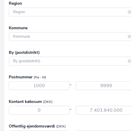
Region
Region Hovedstaden
Kommune
Region Midtjylland
Region Nordjylland
Aabenraa
By (postdistrikt)
Region Syddanmark
Aalborg
Region Sjælland
Aarhus
Aabenraa
Postnummer
(fra - til)
Albertslund
Aabybro
-
Allerød
Aakirkeby
Assens
Kontant købssum
(DKK)
Aalborg
-
Ballerup
Aalborg SV
Billund
Aalborg SØ
Offentlig ejendomsværdi
(DKK)
Bornholm