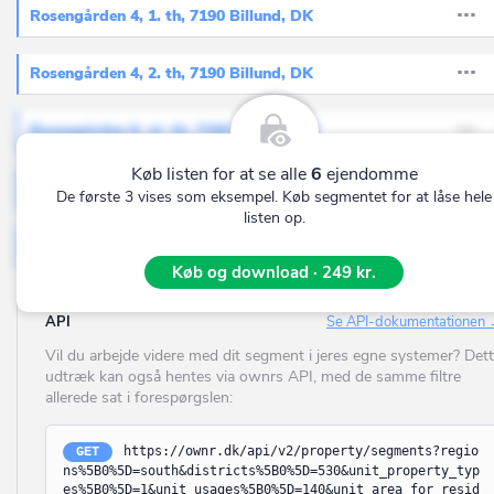
Mariagerfjord
Enhed til forsyning- og energidistribution
Rosengården 4, 1. th, 7190 Billund, DK
Bjerringbro
Døgnpostboks
Middelfart
Enhed til vandforsyning
Bjert
Køleanlæg
Rosengården 4, 2. th, 7190 Billund, DK
Morsø
Enhed til håndtering af affald og spildevand
Bjæverskov
Kunstværk
Norddjurs
Rosengården 6, st. th, 7190 Billund, DK
Anden enhed til energiproduktion og -distribution
Bjørnø
Sirene / mast med sirene
Nordfyn
Køb listen for at se alle
6
ejendomme
(UDFASES) Anden enhed til produktion og lager i forbindelse
Blåvand
Rosengården 6, 1. th, 7190 Billund, DK
Skilt
med landbrug, industri o. lign.
De første 3 vises som eksempel. Køb segmentet for at låse hele
Nyborg
listen op.
Blokhus
(UDFASES) Transport- og garageanlæg (fragtmandshal,
Antenne og mast med antenne
Næstved
Rosengården 6, 2. th, 7190 Billund, DK
lufthavnsbygning,banegårdsbygning o. lign.)
Blommenslyst
Dambrug
Køb og download · 249 kr.
Enhed til jernbane- og busdrift
Odder
Boeslunde
Møddingsanlæg
Enhed til luftfart
API
Se API-dokumentationen
Odense
Bogense
Andet teknisk anlæg
Vil du arbejde videre med dit segment i jeres egne systemer? Det
Enhed til parkerings- og transportanlæg
Odsherred
udtræk kan også hentes via ownrs API, med de samme filtre
Bogø By
Ensilageanlæg
Enhed til parkering af flere end to køretøjer i tilknytning til
allerede sat i forespørgslen:
Randers
Bolderslev
boliger
Planlager
Rebild
Havneanlæg
https://ownr.dk/api/v2/property/segments?regio
GET
Bording
Fortidsminde, historisk ruin
ns%5B0%5D=south&districts%5B0%5D=530&unit_property_typ
Ringkøbing-Skjern
Andet transportanlæg
es%5B0%5D=1&unit_usages%5B0%5D=140&unit_area_for_resid