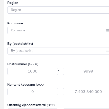
Region
Region Hovedstaden
Kommune
Region Midtjylland
Region Nordjylland
Aabenraa
By (postdistrikt)
Region Syddanmark
Aalborg
Region Sjælland
Aarhus
Aabenraa
Postnummer
(fra - til)
Albertslund
Aabybro
-
Allerød
Aakirkeby
Assens
Kontant købssum
(DKK)
Aalborg
-
Ballerup
Aalborg SV
Billund
Aalborg SØ
Offentlig ejendomsværdi
(DKK)
Bornholm