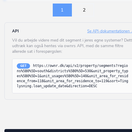
Borre
Ringsted
(UDFASES) Engroshandel og lager.
1
2
Borup
Roskilde
Enhed til kontor
Brabrand
Rudersdal
Enhed til detailhandel
API
Se API-dokumentationen
Bramming
Rødovre
Vil du arbejde videre med dit segment i jeres egne systemer? Det
Enhed til lager
Brande
udtræk kan også hentes via ownrs API, med de samme filtre
Samsø
allerede sat i forespørgslen:
Butikscenter
Branderup J
Silkeborg
Tankstation
Bredebro
https://ownr.dk/api/v2/property/segments?regio
GET
Skanderborg
ns%5B0%5D=south&districts%5B0%5D=530&unit_property_typ
Anden enhed til kontor, handel og lager
Bredsten
es%5B0%5D=1&unit_usages%5B0%5D=140&unit_area_for_resid
ence_from=118&unit_area_for_residence_to=119&sort=Ting
Skive
(UDFASES) Detailhandel m.v.
Brenderup Fyn
lysning.loan_update_date&direction=DESC
Slagelse
Hotel, kro eller konferencecenter med overnatning
Broager
Solrød
Bed & breakfast mv.
Broby
Sorø
Restaurant, café og konferencecenter uden overnatning
Brovst
Stevns
Privat servicevirksomhed som frisør, vaskeri, netcafé mv.
Bryrup