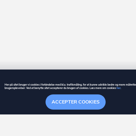
Anden enhed til fritidsformål
Faxe Ladeplads
Fejø
Femø
Ferritslev Fyn
Fjenneslev
Fjerritslev
Flemming
Her på sitet bruger vi cookies i forbindelse med bl.a. trafikmåling, for at kunne udvikle bedre og mere målrett
Fredensborg
brugeroplevelser. Ved at benytte sitet accepterer du brugen af cookies. Læs mere om cookies
her
.
GUIDE
BETINGELSER
Fredericia
ACCEPTER COOKIES
ownr
er et registreret varemærke tilhørende ownr ApS – CVR nr.: 36 40 88 
Frederiksberg
Overblik
Søgehistorik
Menu
Følge
Stationsparken 26. 2., 2600 Glostrup, info@ownr.dk
Frederiksberg C
Frederikshavn