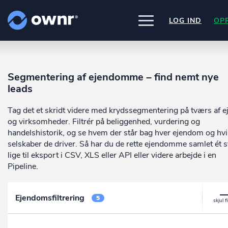
LOG IND
OP
UDFORSK
PRODUKTER
Segmentering af ejendomme – find nemt nye
ownr Insights
Nogle af vores kilder
leads
INTEGRATIONER
Kassevis af data sat i system
CVR /VIRK Tinglysningsretten
Pipedrive
Data i begge retninger
Tag det et skridt videre med krydssegmentering på tværs af e
Bygnings- og Boligregisteret
PRISER
Kommer snart
Geodatastyrelsen
ownr Ajour
og virksomheder. Filtrér på beliggenhed, vurdering og
Ownr opdatere ikke bare dine eksis
Vurderingsstyrelsen
systemer, vi giver dig også mulighed
Hold dig opdateret og compliant
handelshistorik, og se hvem der står bag hver ejendom og hvi
OM OWNR
Danmarks adresser
arbejde med dine kunder i vores
ownr API
selskaber de driver. Så har du de rette ejendomme samlet ét s
Mange flere på vej
innovative produkter som
Pipeline
o
Kun fantasien sætter grænsen
lige til eksport i CSV, XLS eller API eller videre arbejde i en
ownr Pipeline
Ajour
.
Pipeline.
Sæt strøm til dit nysalg
E-conomic
Ownr ajour goes supersonic
ownr Segmentering
Ejendomsfiltrering
5
Identificer salgsklare kundeemner