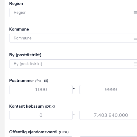
Region
Region Hovedstaden
Kommune
Region Midtjylland
Region Nordjylland
Aabenraa
By (postdistrikt)
Region Syddanmark
Aalborg
Region Sjælland
Aarhus
Aabenraa
Postnummer
(fra - til)
Albertslund
Aabybro
-
Allerød
Aakirkeby
Assens
Kontant købssum
(DKK)
Aalborg
-
Ballerup
Aalborg SV
Billund
Aalborg SØ
Offentlig ejendomsværdi
(DKK)
Bornholm