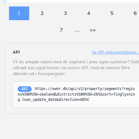
Struer
Anden enhed til serviceerhverv
Brædstrup
1
2
3
4
5
6
Svendborg
(UDFASES) Pengeinstitut, forsikringsvirksomhed m.v.
Brøndby
Syddjurs
(UDFASES) Kontor og liberale erhverv bortset fra offentlig
Brøndby Strand
7
…
>>
administration (kontorer for advokater, rådgivende ingeniører,
Sønderborg
klinikker o.lign.)
Brønderslev
(UDFASES) Offentlig administration.
Tårnby
Brønshøj
API
Se API-dokumentationen
(UDFASES) Hotel, restauration, vaskeri, frisør og anden
Thisted
Vil du arbejde videre med dit segment i jeres egne systemer? Det
Brørup
servicevirksomhed.
udtræk kan også hentes via ownrs API, med de samme filtre
Tønder
(UDFASES) Anden enhed til handel, transport etc.
allerede sat i forespørgslen:
Bylderup-Bov
Vallensbæk
(UDFASES) Biograf, teater, erhvervsmæssig udstilling m.v.
Bække
https://ownr.dk/api/v2/property/segments?regio
GET
Varde
ns%5B0%5D=zealand&districts%5B0%5D=265&sort=Tinglysnin
Biograf, teater, koncertsted mv.
Bækmarksbro
g.loan_update_date&direction=DESC
Vejen
Museum
Bælum
Vejle
Bibliotek
Børkop
Vesthimmerland
Kirke eller anden enhed til trosudøvelse for statsanerkendte
Bøvlingbjerg
trossamfund
Viborg