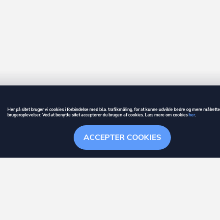
Frederikssund
Frederiksværk
Frørup
Frøstrup
Fuglebjerg
Fur
Her på sitet bruger vi cookies i forbindelse med bl.a. trafikmåling, for at kunne udvikle bedre og mere målrett
Føllenslev
brugeroplevelser. Ved at benytte sitet accepterer du brugen af cookies. Læs mere om cookies
her
.
GUIDE
BETINGELSER
Føvling
ACCEPTER COOKIES
ownr
er et registreret varemærke tilhørende ownr ApS – CVR nr.: 36 40 88 
Gadbjerg
Overblik
Søgehistorik
Menu
Følge
Stationsparken 26. 2., 2600 Glostrup, info@ownr.dk
Gadstrup
Galten
Gandrup
Gedser