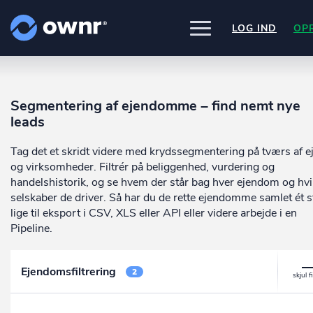
LOG IND
OP
UDFORSK
PRODUKTER
Segmentering af ejendomme – find nemt nye
ownr Insights
Nogle af vores kilder
leads
INTEGRATIONER
Kassevis af data sat i system
CVR /VIRK Tinglysningsretten
Pipedrive
Data i begge retninger
Tag det et skridt videre med krydssegmentering på tværs af e
Bygnings- og Boligregisteret
PRISER
Kommer snart
Geodatastyrelsen
ownr Ajour
og virksomheder. Filtrér på beliggenhed, vurdering og
Ownr opdatere ikke bare dine eksis
Vurderingsstyrelsen
systemer, vi giver dig også mulighed
Hold dig opdateret og compliant
handelshistorik, og se hvem der står bag hver ejendom og hvi
OM OWNR
Danmarks adresser
arbejde med dine kunder i vores
ownr API
selskaber de driver. Så har du de rette ejendomme samlet ét s
Mange flere på vej
innovative produkter som
Pipeline
o
Kun fantasien sætter grænsen
lige til eksport i CSV, XLS eller API eller videre arbejde i en
ownr Pipeline
Ajour
.
Pipeline.
Sæt strøm til dit nysalg
E-conomic
Ownr ajour goes supersonic
ownr Segmentering
Ejendomsfiltrering
2
Identificer salgsklare kundeemner