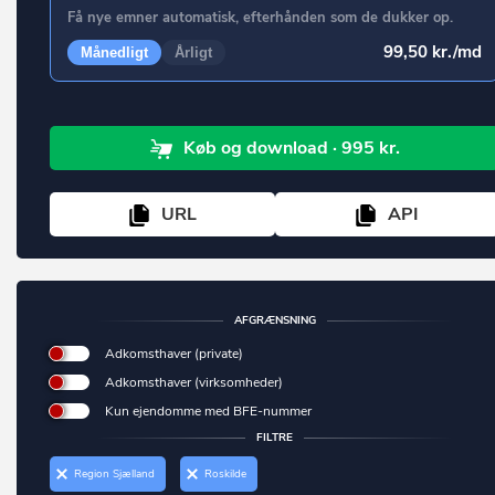
(UDFASES) Hospital, fødeklinik o. lign.
Få nye emner automatisk, efterhånden som de dukker op.
Ebeltoft
Daginstitution
99,50 kr./md
Månedligt
Årligt
Egå
Servicefunktion på døgninstitution
Egernsund
Kaserne
Køb
og download
· 995 kr.
Egtved
Fængsel, arresthus mv.
Ejby
Anden enhed til institutionsformål
URL
API
Ejstrupholm
(UDFASES) Daginstitution.
Endelave
Enhed til beskyttelsesrum
Engesvang
AFGRÆNSNING
(UDFASES) Anden institution, herunder kaserne, fængsel m.v.
Errindlev
Adkomsthaver (private)
Sommerhus.
Adkomsthaver (virksomheder)
Erslev
(UDFASES) Enhed til feriekoloni, vandrehjem o.lign. bortset fra
Kun ejendomme med BFE-nummer
Esbjerg
sommerhus
FILTRE
Feriecenter, center til campingplads mv.
Esbjerg N
Region Sjælland
Roskilde