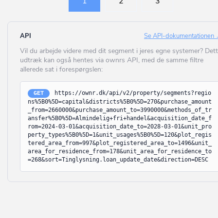
1
2
3
Struer
Anden enhed til serviceerhverv
Brædstrup
Svendborg
(UDFASES) Pengeinstitut, forsikringsvirksomhed m.v.
Brøndby
API
Se API-dokumentationen
Syddjurs
(UDFASES) Kontor og liberale erhverv bortset fra offentlig
Brøndby Strand
Vil du arbejde videre med dit segment i jeres egne systemer? Det
administration (kontorer for advokater, rådgivende ingeniører,
Sønderborg
udtræk kan også hentes via ownrs API, med de samme filtre
klinikker o.lign.)
Brønderslev
allerede sat i forespørgslen:
(UDFASES) Offentlig administration.
Tårnby
Brønshøj
(UDFASES) Hotel, restauration, vaskeri, frisør og anden
Thisted
https://ownr.dk/api/v2/property/segments?regio
GET
Brørup
servicevirksomhed.
ns%5B0%5D=capital&districts%5B0%5D=270&purchase_amount
Tønder
_from=2660000&purchase_amount_to=3990000&methods_of_tr
(UDFASES) Anden enhed til handel, transport etc.
Bylderup-Bov
ansfer%5B0%5D=Almindelig+fri+handel&acquisition_date_f
Vallensbæk
rom=2024-03-01&acquisition_date_to=2028-03-01&unit_pro
(UDFASES) Biograf, teater, erhvervsmæssig udstilling m.v.
Bække
perty_types%5B0%5D=1&unit_usages%5B0%5D=120&plot_regis
tered_area_from=997&plot_registered_area_to=1496&unit_
Varde
Biograf, teater, koncertsted mv.
Bækmarksbro
area_for_residence_from=178&unit_area_for_residence_to
=268&sort=Tinglysning.loan_update_date&direction=DESC
Vejen
Museum
Bælum
Vejle
Bibliotek
Børkop
Vesthimmerland
Kirke eller anden enhed til trosudøvelse for statsanerkendte
Bøvlingbjerg
trossamfund
Viborg