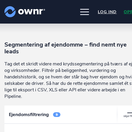
LOG IND
OP
UDFORSK
PRODUKTER
Segmentering af ejendomme – find nemt nye
ownr Insights
Nogle af vores kilder
leads
INTEGRATIONER
Kassevis af data sat i system
CVR /VIRK Tinglysningsretten
Pipedrive
Data i begge retninger
Tag det et skridt videre med krydssegmentering på tværs af e
Bygnings- og Boligregisteret
PRISER
Kommer snart
Geodatastyrelsen
ownr Ajour
og virksomheder. Filtrér på beliggenhed, vurdering og
Ownr opdatere ikke bare dine eksis
Vurderingsstyrelsen
systemer, vi giver dig også mulighed
Hold dig opdateret og compliant
handelshistorik, og se hvem der står bag hver ejendom og hvi
OM OWNR
Danmarks adresser
arbejde med dine kunder i vores
ownr API
selskaber de driver. Så har du de rette ejendomme samlet ét s
Mange flere på vej
innovative produkter som
Pipeline
o
Kun fantasien sætter grænsen
lige til eksport i CSV, XLS eller API eller videre arbejde i en
ownr Pipeline
Ajour
.
Pipeline.
Sæt strøm til dit nysalg
E-conomic
Ownr ajour goes supersonic
ownr Segmentering
Ejendomsfiltrering
9
Identificer salgsklare kundeemner