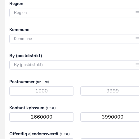
Region
Region Hovedstaden
Kommune
Region Midtjylland
Region Nordjylland
Aabenraa
By (postdistrikt)
Region Syddanmark
Aalborg
Region Sjælland
Aarhus
Aabenraa
Postnummer
(fra - til)
Albertslund
Aabybro
-
Allerød
Aakirkeby
Assens
Kontant købssum
(DKK)
Aalborg
-
Ballerup
Aalborg SV
Billund
Aalborg SØ
Offentlig ejendomsværdi
(DKK)
Bornholm