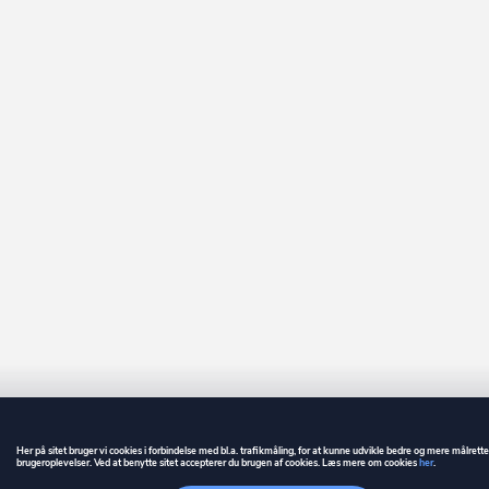
Frederikssund
Frederiksværk
Frørup
Frøstrup
Fuglebjerg
Fur
Føllenslev
Føvling
Gadbjerg
Gadstrup
Galten
Gandrup
Her på sitet bruger vi cookies i forbindelse med bl.a. trafikmåling, for at kunne udvikle bedre og mere målrett
brugeroplevelser. Ved at benytte sitet accepterer du brugen af cookies. Læs mere om cookies
her
.
GUIDE
BETINGELSER
Gedser