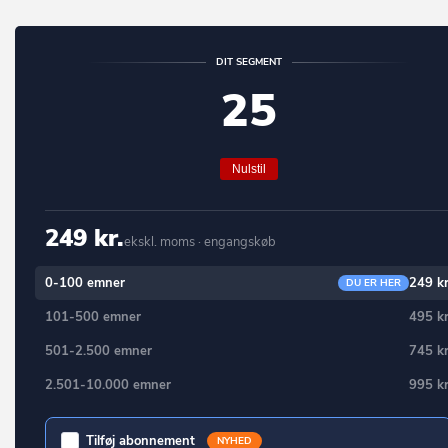
Charlottenlund
Forsamlingshus
Vordingborg
Christiansfeld
Forlystelsespark
DIT SEGMENT
Ærø
Dalby
Anden enhed til kulturelle formål
25
Dalmose
(UDFASES) Bibliotek, museum, kirke o. lign.
Dannemare
Grundskole
Nulstil
Daugård
Universitet
Dianalund
Anden enhed til undervisning og forskning
249 kr.
ekskl. moms · engangskøb
Dragør
(UDFASES) Undervisning og forskning (skole, gymnasium,
0-100 emner
249 kr
DU ER HER
forskningslaboratorium).
Dronninglund
Hospital og sygehus
101-500 emner
495 kr
Dronningmølle
Hospice, behandlingshjem mv.
501-2.500 emner
745 kr
Dybvad
2.501-10.000 emner
995 kr
Sundhedscenter, lægehus, fødeklinik mv.
Dyssegård
Anden enhed til sundhedsformål
Ebberup
Tilføj abonnement
NYHED