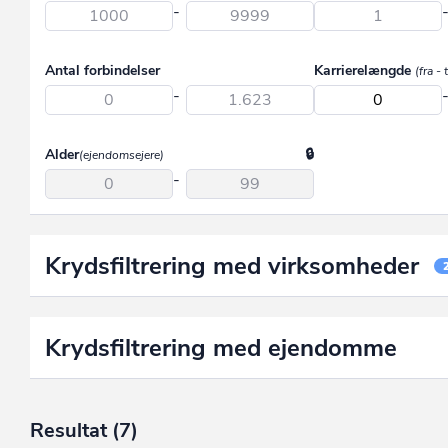
Region Midtjylland
Aalborg
-
Region Nordjylland
Aarhus
Antal forbindelser
Karrierelængde
(fra - t
Region Syddanmark
Albertslund
-
Region Sjælland
Allerød
Assens
Alder
(ejendomsejere)
-
Ballerup
Billund
Bornholm
Krydsfiltrering med virksomheder
Brøndby
Brønderslev
Krydsfiltrering med ejendomme
Dragør
Egedal
Resultat
(7)
Esbjerg