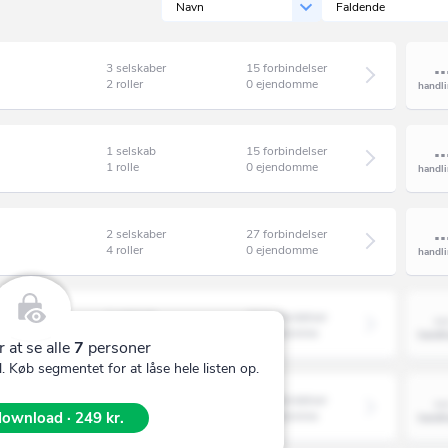
Navn
Faldende
n
Agedrup
Agerbæk
3 selskaber
15 forbindelser
2 roller
0 ejendomme
Agerskov
Agersø
1 selskab
15 forbindelser
Albertslund
1 rolle
0 ejendomme
Ålbæk
2 selskaber
27 forbindelser
Allerød
4 roller
0 ejendomme
Allingåbro
Allinge
1 selskab
15 forbindelser
1 rolle
0 ejendomme
Almind
r at se alle
7
personer
 Køb segmentet for at låse hele listen op.
Ålsgårde
1 selskab
16 forbindelser
Anholt
ownload · 249 kr.
2 roller
0 ejendomme