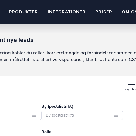
PRODUKTER
INTEGRATIONER
PRISER
OM O
Pipedrive
mt nye leads
stem
Kommer snart
ering kobler du roller, karrierelængde og forbindelser sammen
ownr API
n målrettet liste af erhvervspersoner, klar til at hente som CS
ompliant
Kun fantasien sætter grænsen
Mange flere på vej
Pipeline
Ajour
E-conomic
Ownr ajour goes supersonic
ng
undeemner
By (postdistrikt)
Aabenraa
Rolle