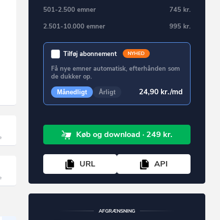
501-2.500 emner
745 kr.
2.501-10.000 emner
995 kr.
Tilføj abonnement
NYHED
Få nye emner automatisk, efterhånden som
de dukker op.
24,90 kr./md
Månedligt
Årligt
Køb
og download
· 249 kr.
URL
API
AFGRÆNSNING