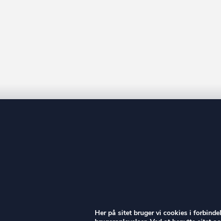
Holstebro
Horsens
Hvidovre
Høje-Taastrup
Hørsholm
Ikast-Brande
Ishøj
Jammerbugt
Kalundborg
Kerteminde
Kolding
ow
København
Her på sitet bruger vi cookies i forbind