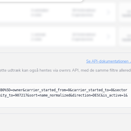
Ans By
4 selskaber
39 forbindelser
Ansager
4 roller
0 ejendomme
Arden
Årre
1 selskab
16 forbindelser
2 roller
0 ejendomme
Årslev
Asaa
Se API-dokumentationen
Askeby
Dette udtræk kan også hentes via ownrs API, med de samme filtre allered
Askø
Asnæs
5B0%5D=owner&carrier_started_from=0&carrier_started_to=0&sector
uity_to=907217&sort=name_normalized&direction=DESC&is_active=1&
Asperup
Assens
Augustenborg
Aulum