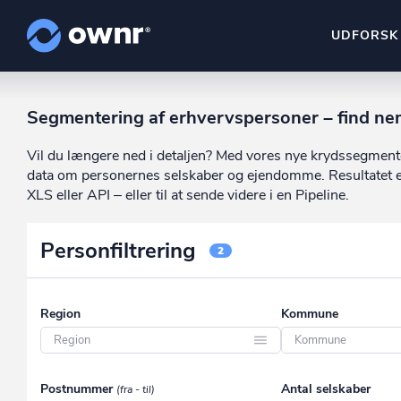
UDFORSK
ownr Insights
Segmentering af erhvervspersoner – find ne
Kassevis af data sat i sy
Vil du længere ned i detaljen? Med vores nye krydssegment
ownr Ajour
data om personernes selskaber og ejendomme. Resultatet er e
Hold dig opdateret og c
XLS eller API – eller til at sende videre i en Pipeline.
ownr Pipeline
Personfiltrering
Sæt strøm til dit nysalg
2
ownr Segmenteri
Identificer salgsklare k
Region
Kommune
Region Hovedstaden
Aabenraa
Postnummer
Antal selskaber
(fra - til)