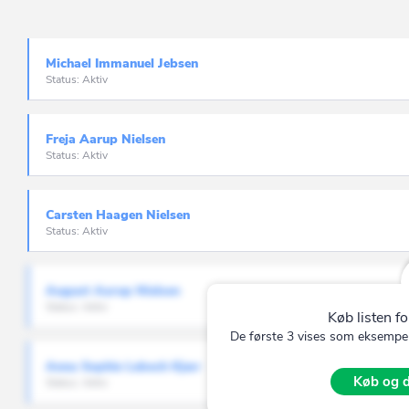
Faaborg-Midtfy
Fanø
Michael Immanuel Jebsen
Status: Aktiv
Favrskov
Faxe
Freja Aarup Nielsen
Fredensborg
Status: Aktiv
Fredericia
Carsten Haagen Nielsen
Frederiksberg
Status: Aktiv
Frederikshavn
Frederikssund
August Aarup Nielsen
Status: Aktiv
Furesø
Køb listen fo
De første 3 vises som eksempel.
Gentofte
Anna Sophie Lebech Kjær
Gladsaxe
Køb og d
Status: Aktiv