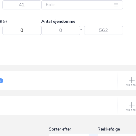
Aabybro
-
Aakirkeby
Direktør
Antal ejendomme
il år)
Aalborg
Bestyrelsesmedlem
-
-
Aalborg SV
Ejer
Aalborg SØ
Stifter
Aalborg Øst
Repræsentant
Aalestrup
Revisor
Aarhus C
Uddeler
2
Aarhus N
Reel ejer
Aarhus V
Aars
Aarup
Sorter efter
Rækkefølge
Åbyhøj