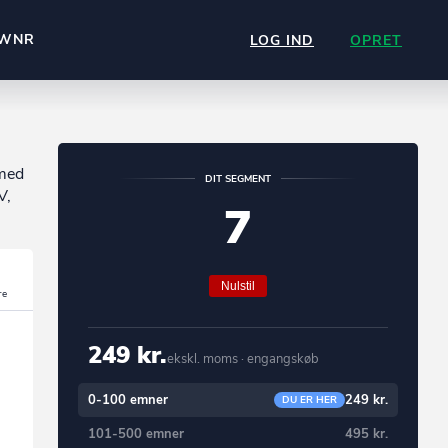
WNR
LOG IND
OPRET
 med
DIT SEGMENT
V,
7
Nulstil
249 kr.
ekskl. moms · engangskøb
0-100 emner
249 kr.
DU ER HER
101-500 emner
495 kr.