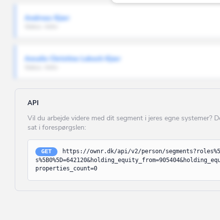
Glostrup
Andreas Kjær
Greve
Status: Aktiv
Gribskov
Guldborgsund
Amalie Christine Lebech Kjær
Status: Aktiv
Haderslev
Halsnæs
API
Hedensted
Vil du arbejde videre med dit segment i jeres egne systemer? 
Helsingør
sat i forespørgslen:
Herlev
https://ownr.dk/api/v2/person/segments?roles%
GET
s%5B0%5D=642120&holding_equity_from=905404&holding_eq
Herning
properties_count=0
Hillerød
Hjørring
Holbæk