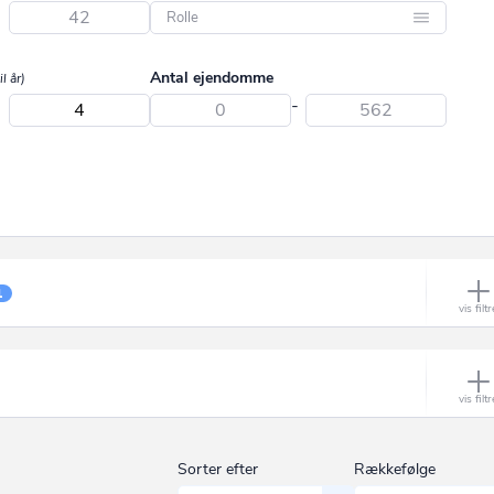
Aabybro
-
Aakirkeby
Direktør
Antal ejendomme
il år)
Aalborg
Bestyrelsesmedlem
-
-
Aalborg SV
Ejer
Aalborg SØ
Stifter
Aalborg Øst
Repræsentant
Aalestrup
Revisor
Aarhus C
Uddeler
1
Aarhus N
Reel ejer
Aarhus V
Aars
Aarup
Sorter efter
Rækkefølge
Åbyhøj