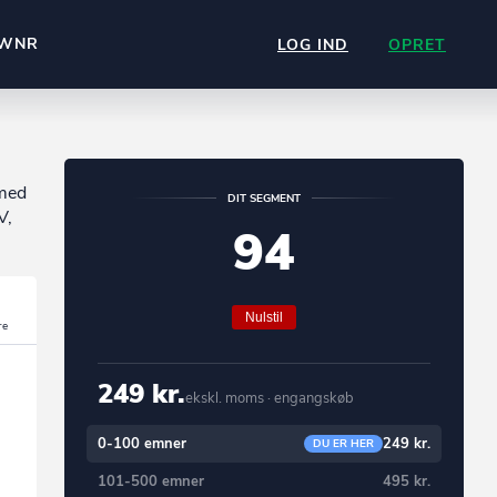
WNR
LOG IND
OPRET
 med
DIT SEGMENT
V,
94
Nulstil
249 kr.
ekskl. moms · engangskøb
0-100 emner
249 kr.
DU ER HER
101-500 emner
495 kr.