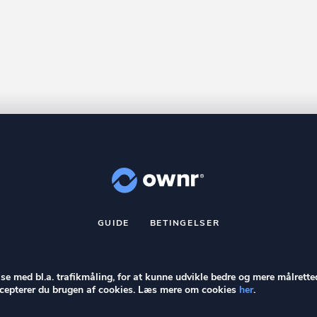
Billum
Billund
Bindslev
Birkerød
Birkholm
k
Bjerringbro
Bjert
Bjæverskov
Bjørnø
GUIDE
BETINGELSER
Blåvand
nr
er et registreret varemærke tilhørende ownr ApS – CVR nr.: 36 40 8
Blokhus
Stationsparken 26. 2., 2600 Glostrup, info@ownr.dk
else med bl.a. trafikmåling, for at kunne udvikle bedre og mere målrette
Blommenslyst
accepterer du brugen af cookies. Læs mere om cookies
her
.
Boeslunde