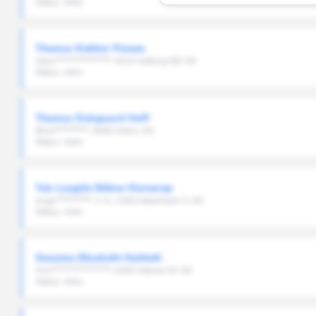
Status: Aktiv
Glostrup
Greve
Thomas Kobber Panum
Gribskov
Hans****************, 9210 Aalborg SØ, DK
Status: Aktiv
Guldborgsund
Haderslev
Thomas Dalsgaard Hoff
Halsnæs
Ørne**********, 9500 Hobro, DK
Status: Aktiv
Hedensted
Helsingør
Teis Langtin Bülow-Kornerup
Augu**********, 3. tv, 2300 København S, DK
Herlev
Status: Aktiv
Herning
Hillerød
Susanna Elisabeth Hybholt
Prin*****************, 5250 Odense SV, DK
Status: Aktiv
Hjørring
Holbæk