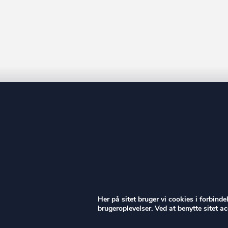
Køge
Langeland
Lejre
Lemvig
Lolland
Lyngby-Taarbæ
Læsø
Mariagerfjord
Middelfart
Morsø
ow
Norddjurs
Her på sitet bruger vi cookies i forbind
Nordfyn
brugeroplevelser. Ved at benytte sitet 
Nyborg