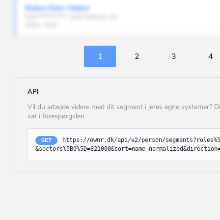
Stefan Peter Vakker
Holstebro
Kild*************, 2900 Hellerup, DK
Status: Aktiv
Horsens
Hvidovre
1
2
3
4
Høje-Taastrup
Hørsholm
API
Ikast-Brande
Vil du arbejde videre med dit segment i jeres egne systemer? 
sat i forespørgslen:
Ishøj
Jammerbugt
https://ownr.dk/api/v2/person/segments?roles%
GET
&sectors%5B0%5D=821000&sort=name_normalized&direction
Kalundborg
Kerteminde
Kolding
København