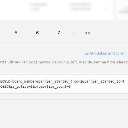
0 selskaber
9 forbindelser
Auning
1 rolle
0 ejendomme
Avernakø
Bagenkop
5
6
7
…
>>
Bagsværd
Balle
Se API-dokumentationen
Ballerup
Dette udtræk kan også hentes via ownrs API, med de samme filtre allered
Bandholm
Barrit
5B0%5D=board_member&carrier_started_from=2&carrier_started_to=4
=DESC&is_active=1&properties_count=0
Barsø
Beder
Bedsted Thy
Bevtoft