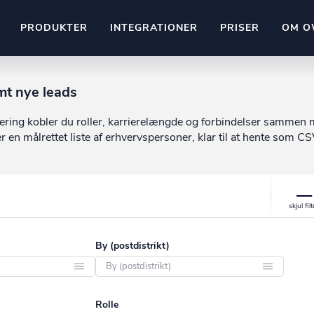
PRODUKTER
INTEGRATIONER
PRISER
OM O
Pipedrive
mt nye leads
stem
Kommer snart
ering kobler du roller, karrierelængde og forbindelser sammen
ownr API
n målrettet liste af erhvervspersoner, klar til at hente som CS
ompliant
Kun fantasien sætter grænsen
Mange flere på vej
Pipeline
Ajour
E-conomic
Ownr ajour goes supersonic
ng
undeemner
By (postdistrikt)
Aabenraa
Rolle