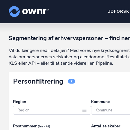
UDFORSK
ownr Insights
Segmentering af erhvervspersoner – find ne
Kassevis af data sat i sy
Vil du længere ned i detaljen? Med vores nye krydssegment
ownr Ajour
data om personernes selskaber og ejendomme. Resultatet er e
Hold dig opdateret og c
XLS eller API – eller til at sende videre i en Pipeline.
ownr Pipeline
Personfiltrering
Sæt strøm til dit nysalg
2
ownr Segmenteri
Identificer salgsklare k
Region
Kommune
Region Hovedstaden
Aabenraa
Postnummer
Antal selskaber
(fra - til)