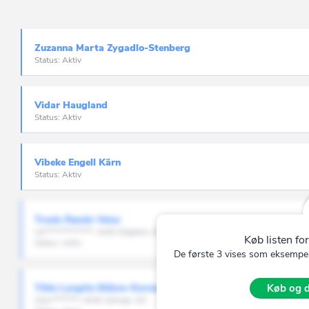
Faaborg-Midtfy
Fanø
Zuzanna Marta Zygadlo-Stenberg
Status: Aktiv
Favrskov
Faxe
Vidar Haugland
Fredensborg
Status: Aktiv
Fredericia
Vibeke Engell Kärn
Frederiksberg
Status: Aktiv
Frederikshavn
Frederikssund
Troels Rønde Veise
Lill**************, 4200 Slagelse, DK
Furesø
Køb listen for
Status: Aktiv
De første 3 vises som eksempel.
Gentofte
Gladsaxe
Tilde Langtin Bülow-Kornerup
Køb og d
Glen********, 4040 Jyllinge, DK