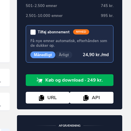
501-2.500 emner
745 kr.
2.501-10.000 emner
995 kr.
Tilføj abonnement
NYHED
Få nye emner automatisk, efterhånden som
de dukker op.
24,90 kr./md
Månedligt
Årligt
Køb
og download
· 249 kr.
URL
API
AFGRÆNSNING