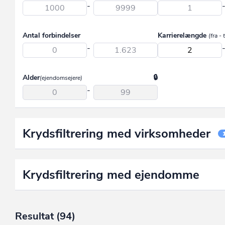
Region Midtjylland
Aalborg
-
Region Nordjylland
Aarhus
Antal forbindelser
Karrierelængde
(fra - t
Region Syddanmark
Albertslund
-
Region Sjælland
Allerød
Assens
Alder
(ejendomsejere)
-
Ballerup
Billund
Bornholm
Krydsfiltrering med virksomheder
Brøndby
Brønderslev
Krydsfiltrering med ejendomme
Dragør
Egedal
Resultat
(94)
Esbjerg