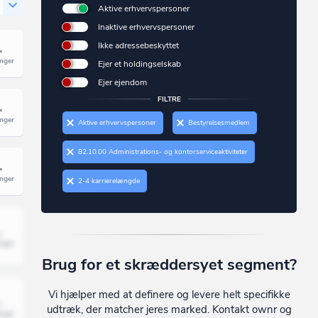
Aktive erhvervspersoner
Inaktive erhvervspersoner
Ikke adressebeskyttet
Ejer et holdingselskab
Ejer ejendom
FILTRE
Aktive erhvervspersoner
Bestyrelsesmedlem
82.10.00 Administrations- og kontorserviceaktiviteter
2-4 karrierelængde
Brug for et skræddersyet segment?
Vi hjælper med at definere og levere helt specifikke
udtræk, der matcher jeres marked. Kontakt ownr og