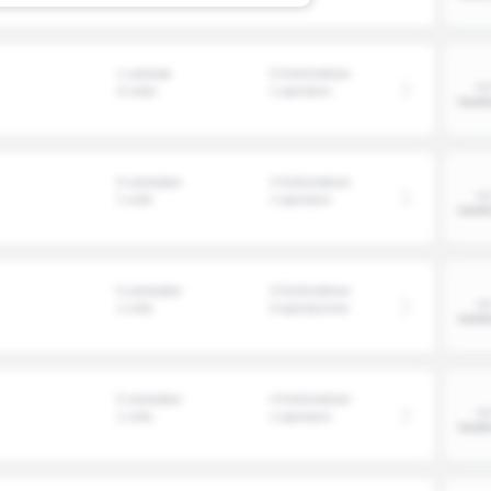
Ans By
Ansager
1 selskab
5 forbindelser
Arden
4 roller
1 ejendom
Årre
Årslev
0 selskaber
4 forbindelser
1 rolle
1 ejendom
Asaa
Askeby
Askø
0 selskaber
4 forbindelser
1 rolle
0 ejendomme
Asnæs
Asperup
Assens
0 selskaber
4 forbindelser
1 rolle
1 ejendom
Augustenborg
Aulum