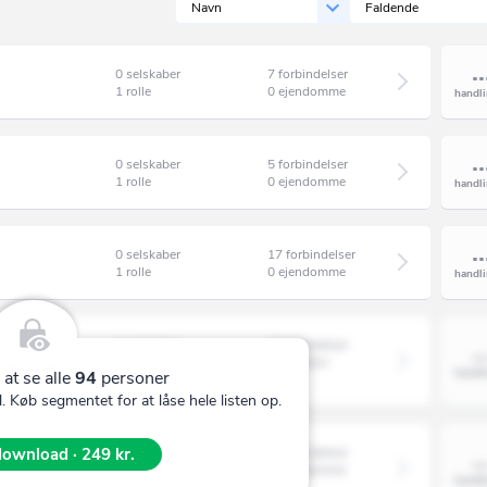
Navn
Faldende
n
Agedrup
Agerbæk
0 selskaber
7 forbindelser
1 rolle
0 ejendomme
Agerskov
Agersø
0 selskaber
5 forbindelser
Albertslund
1 rolle
0 ejendomme
Ålbæk
0 selskaber
17 forbindelser
Allerød
1 rolle
0 ejendomme
Allingåbro
Allinge
0 selskaber
5 forbindelser
1 rolle
1 ejendom
Almind
 at se alle
94
personer
 Køb segmentet for at låse hele listen op.
Ålsgårde
Anholt
ownload · 249 kr.
0 selskaber
4 forbindelser
1 rolle
0 ejendomme