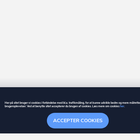
Esbjerg Ø
Eskebjerg
Eskilstrup
Espergærde
Faaborg
Fanø
Fårevejle
Farsø
Farum
Her på sitet bruger vi cookies i forbindelse med bl.a. trafikmåling, for at kunne udvikle bedre og mere målrett
brugeroplevelser. Ved at benytte sitet accepterer du brugen af cookies. Læs mere om cookies
her
.
Fårup
GUIDE
BETINGELSER
ACCEPTER COOKIES
Fårvang
ownr
er et registreret varemærke tilhørende ownr ApS – CVR nr.: 36 40 88 
Overblik
Søgehistorik
Menu
Følge
Stationsparken 26. 2., 2600 Glostrup, info@ownr.dk
Faxe