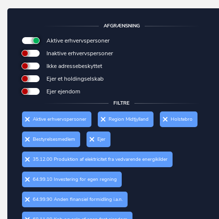
Brædstrup
Svendborg
Brøndby
AFGRÆNSNING
Syddjurs
Brøndby Strand
Aktive erhvervspersoner
Sønderborg
Brønderslev
Inaktive erhvervspersoner
Tårnby
Ikke adressebeskyttet
Brønshøj
Ejer et holdingselskab
Thisted
Brørup
Ejer ejendom
Tønder
FILTRE
Bylderup-Bov
Vallensbæk
Aktive erhvervspersoner
Region Midtjylland
Holstebro
Bække
Varde
Bestyrelsesmedlem
Ejer
Bækmarksbro
Vejen
Bælum
35.12.00 Produktion af elektricitet fra vedvarende energikilder
Vejle
Børkop
64.99.10 Investering for egen regning
Vesthimmerland
Bøvlingbjerg
64.99.90 Anden finansiel formidling i.a.n.
Viborg
Charlottenlund