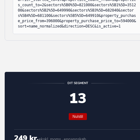
s_count_to=2&sectors%5B0%5D=821000&sectors%5B1%5D=3512
Middelfart
Bjert
00&sectors%5B2%5D=649990&sectors%5B3%5D=682040&sector
s%5B4%5D=681100&sectors%5B5%5D=649910&property_purchas
Morsø
Bjæverskov
e_price_from=396000&property_purchase_price_to=594000&
sort=name_normalized&direction=DESC&is_active=1
Norddjurs
Bjørnø
Nordfyn
Blåvand
Nyborg
Blokhus
Næstved
Blommenslyst
Odder
Boeslunde
DIT SEGMENT
Odense
Bogense
13
Odsherred
Bogø By
Randers
Bolderslev
Nulstil
Rebild
Bording
Ringkøbing-Skjern
Borre
249 kr.
ekskl. moms · engangskøb