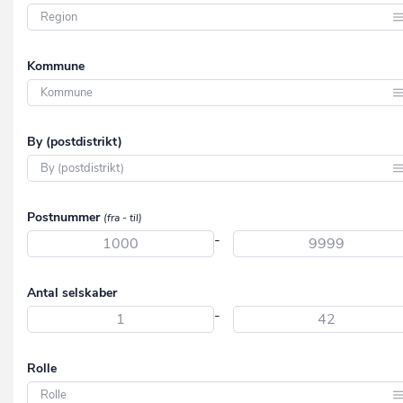
Region Hovedstaden
Kommune
Region Midtjylland
Region Nordjylland
Aabenraa
By (postdistrikt)
Region Syddanmark
Aalborg
Region Sjælland
Aarhus
Aabenraa
Postnummer
(fra - til)
Albertslund
Aabybro
-
Allerød
Aakirkeby
Assens
Antal selskaber
Aalborg
-
Ballerup
Aalborg SV
Billund
Aalborg SØ
Rolle
Bornholm
Aalborg Øst