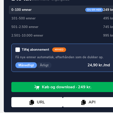
Ringsted
Borup
0-100 emner
249 kr
Roskilde
DU ER HER
Brabrand
101-500 emner
495 kr
Rudersdal
Bramming
501-2.500 emner
745 kr
Rødovre
Brande
2.501-10.000 emner
995 kr
Samsø
Branderup J
Silkeborg
Bredebro
Tilføj abonnement
NYHED
Skanderborg
Få nye emner automatisk, efterhånden som de dukker op.
Bredsten
Skive
24,90 kr./md
Månedligt
Årligt
Brenderup Fyn
Slagelse
Broager
Solrød
Broby
Køb
og download
· 249 kr.
Sorø
Brovst
Stevns
URL
API
Bryrup
Struer