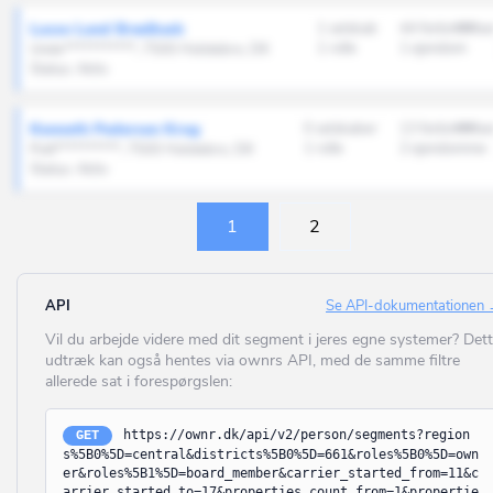
Jammerbugt
Ballerup
Lasse Lund Brødbæk
1 selskab
44 forbindelse
Kalundborg
1 rolle
1 ejendom
Unde***********, 7500 Holstebro, DK
Bandholm
Status: Aktiv
Kerteminde
Barrit
Kolding
Kenneth Pedersen Krog
0 selskaber
13 forbindelse
Barsø
1 rolle
2 ejendomme
Pott**********, 7500 Holstebro, DK
København
Status: Aktiv
Beder
Køge
Bedsted Thy
1
2
Langeland
Bevtoft
Lejre
Billum
API
Se API-dokumentationen
Lemvig
Billund
Vil du arbejde videre med dit segment i jeres egne systemer? Det
Lolland
udtræk kan også hentes via ownrs API, med de samme filtre
Bindslev
allerede sat i forespørgslen:
Lyngby-Taarbæk
Birkerød
Læsø
https://ownr.dk/api/v2/person/segments?region
GET
Birkholm
s%5B0%5D=central&districts%5B0%5D=661&roles%5B0%5D=own
Mariagerfjord
er&roles%5B1%5D=board_member&carrier_started_from=11&c
Bjerringbro
arrier_started_to=17&properties_count_from=1&propertie