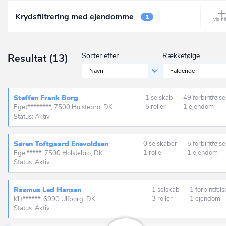
Ålbæk
Krydsfiltrering med ejendomme
Frederikssund
1
Allerød
Furesø
Allingåbro
Gentofte
Sorter efter
Rækkefølge
Resultat
(13)
Allinge
Gladsaxe
Navn
Faldende
Almind
Glostrup
Ålsgårde
Steffen Frank Borg
1 selskab
49 forbindelse
Greve
5 roller
1 ejendom
Eget********, 7500 Holstebro, DK
Anholt
Status: Aktiv
Gribskov
Ans By
Guldborgsund
Søren Toftgaard Enevoldsen
0 selskaber
5 forbindelse
Ansager
1 rolle
1 ejendom
Egel*****, 7500 Holstebro, DK
Haderslev
Status: Aktiv
Arden
Halsnæs
Årre
Rasmus Led Hansen
1 selskab
1 forbindels
Hedensted
3 roller
1 ejendom
Klit******, 6990 Ulfborg, DK
Årslev
Status: Aktiv
Helsingør
Asaa