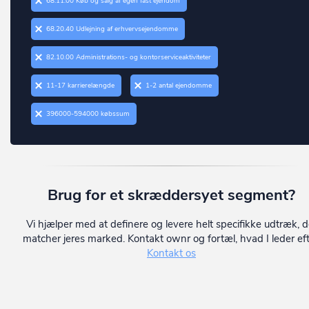
68.11.00 Køb og salg af egen fast ejendom
Vordingborg
Christiansfeld
Ærø
68.20.40 Udlejning af erhvervsejendomme
Dalby
82.10.00 Administrations- og kontorserviceaktiviteter
Dalmose
11-17 karrierelængde
1-2 antal ejendomme
Dannemare
Daugård
396000-594000 købssum
Dianalund
Dragør
Dronninglund
Brug for et skræddersyet segment?
Dronningmølle
Vi hjælper med at definere og levere helt specifikke udtræk, d
Dybvad
matcher jeres marked. Kontakt ownr og fortæl, hvad I leder eft
Kontakt os
Dyssegård
Ebberup