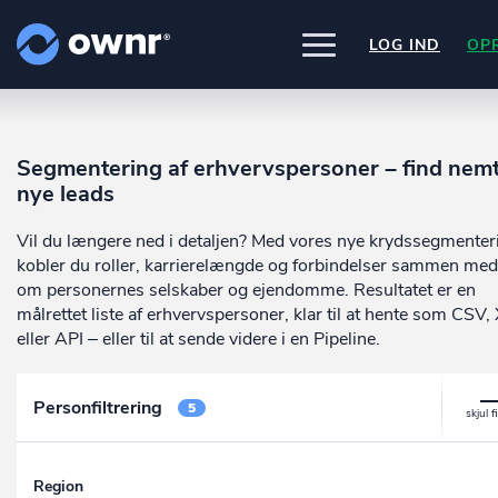
LOG IND
OP
UDFORSK
PRODUKTER
Segmentering af erhvervspersoner – find nem
ownr Insights
Nogle af vores kilder
nye leads
INTEGRATIONER
Kassevis af data sat i system
CVR /VIRK Tinglysningsretten
Pipedrive
Data i begge retninger
Vil du længere ned i detaljen? Med vores nye krydssegmenter
Bygnings- og Boligregisteret
PRISER
Kommer snart
Geodatastyrelsen
ownr Ajour
kobler du roller, karrierelængde og forbindelser sammen med
Ownr opdatere ikke bare dine eksis
Vurderingsstyrelsen
systemer, vi giver dig også mulighed
Hold dig opdateret og compliant
om personernes selskaber og ejendomme. Resultatet er en
OM OWNR
Danmarks adresser
arbejde med dine kunder i vores
ownr API
målrettet liste af erhvervspersoner, klar til at hente som CSV,
Mange flere på vej
innovative produkter som
Pipeline
o
Kun fantasien sætter grænsen
eller API – eller til at sende videre i en Pipeline.
ownr Pipeline
Ajour
.
Sæt strøm til dit nysalg
E-conomic
Personfiltrering
Ownr ajour goes supersonic
5
ownr Segmentering
Identificer salgsklare kundeemner
Region