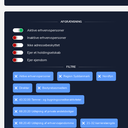
Middelfart
Bjert
Morsø
Bjæverskov
AFGRÆNSNING
Norddjurs
Bjørnø
Aktive erhvervspersoner
Nordfyn
Inaktive erhvervspersoner
Blåvand
Ikke adressebeskyttet
Nyborg
Blokhus
Ejer et holdingselskab
Næstved
Ejer ejendom
Blommenslyst
Odder
FILTRE
Boeslunde
Aktive erhvervspersoner
Region Syddanmark
Nordfyn
Odense
Bogense
Odsherred
Direktør
Bestyrelsesmedlem
Bogø By
Randers
43.32.00 Tømrer- og bygningssnedkeraktiviteter
Bolderslev
Rebild
Bording
68.20.20 Udlejning af private andelsboliger
Ringkøbing-Skjern
Borre
68.20.40 Udlejning af erhvervsejendomme
21-32 karrierelængde