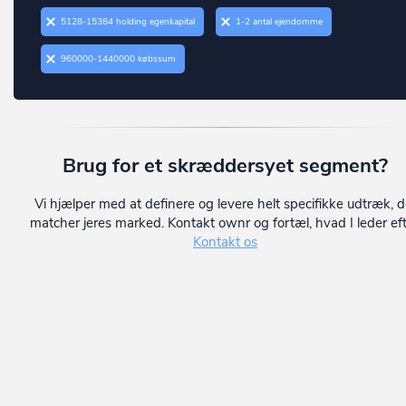
Ringsted
Borup
5128-15384 holding egenkapital
1-2 antal ejendomme
Roskilde
Brabrand
960000-1440000 købssum
Rudersdal
Bramming
Rødovre
Brande
Samsø
Branderup J
Brug for et skræddersyet segment?
Silkeborg
Bredebro
Skanderborg
Vi hjælper med at definere og levere helt specifikke udtræk, d
Bredsten
matcher jeres marked. Kontakt ownr og fortæl, hvad I leder eft
Skive
Kontakt os
Brenderup Fyn
Slagelse
Broager
Solrød
Broby
Sorø
Brovst
Stevns
Bryrup
Struer