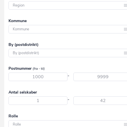
Region Hovedstaden
Kommune
Region Midtjylland
Region Nordjylland
Aabenraa
By (postdistrikt)
Region Syddanmark
Aalborg
Region Sjælland
Aarhus
Aabenraa
Postnummer
(fra - til)
Albertslund
Aabybro
-
Allerød
Aakirkeby
Assens
Antal selskaber
Aalborg
-
Ballerup
Aalborg SV
Billund
Aalborg SØ
Rolle
Bornholm
Aalborg Øst