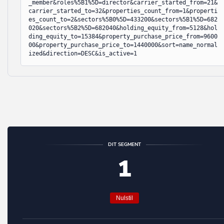
_member&roles%5B1%5D=director&carrier_started_from=21&
Herlev
carrier_started_to=32&properties_count_from=1&properti
Askeby
es_count_to=2&sectors%5B0%5D=433200&sectors%5B1%5D=682
Herning
020&sectors%5B2%5D=682040&holding_equity_from=5128&hol
Askø
ding_equity_to=15384&property_purchase_price_from=9600
Hillerød
00&property_purchase_price_to=1440000&sort=name_normal
Asnæs
ized&direction=DESC&is_active=1
Hjørring
Asperup
Holbæk
Assens
Holstebro
Augustenborg
Horsens
Aulum
Hvidovre
Auning
DIT SEGMENT
Høje-Taastrup
1
Avernakø
Hørsholm
Bagenkop
Ikast-Brande
Bagsværd
Nulstil
Ishøj
Balle