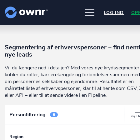
LOG IND
OP
UDFORSK
PRODUKTER
Segmentering af erhvervspersoner – find nem
ownr Insights
Nogle af vores kilder
nye leads
INTEGRATIONER
Kassevis af data sat i system
CVR /VIRK Tinglysningsretten
Pipedrive
Data i begge retninger
Vil du længere ned i detaljen? Med vores nye krydssegmenter
Bygnings- og Boligregisteret
PRISER
Kommer snart
Geodatastyrelsen
ownr Ajour
kobler du roller, karrierelængde og forbindelser sammen med
Ownr opdatere ikke bare dine eksis
Vurderingsstyrelsen
systemer, vi giver dig også mulighed
Hold dig opdateret og compliant
om personernes selskaber og ejendomme. Resultatet er en
OM OWNR
Danmarks adresser
arbejde med dine kunder i vores
ownr API
målrettet liste af erhvervspersoner, klar til at hente som CSV,
Mange flere på vej
innovative produkter som
Pipeline
o
Kun fantasien sætter grænsen
eller API – eller til at sende videre i en Pipeline.
ownr Pipeline
Ajour
.
Sæt strøm til dit nysalg
E-conomic
Personfiltrering
Ownr ajour goes supersonic
5
ownr Segmentering
Identificer salgsklare kundeemner
Region