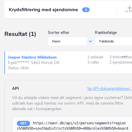
Ålbæk
Krydsfiltrering med ejendomme
Frederikssund
1
Allerød
Furesø
Allingåbro
Gentofte
Sorter efter
Rækkefølge
Resultat
(1)
Allinge
Gladsaxe
Navn
Faldende
Almind
Glostrup
Ålsgårde
Jesper Høxbro Mikkelsen
1 selskab
3 forbindelse
Greve
3 roller
2 ejendomm
Egeb*******, 5462 Morud, DK
Anholt
Status: Aktiv
Gribskov
Ans By
Guldborgsund
Ansager
API
Se API-dokumentationen
Haderslev
Vil du arbejde videre med dit segment i jeres egne systemer? Det
Arden
udtræk kan også hentes via ownrs API, med de samme filtre
Halsnæs
Årre
allerede sat i forespørgslen:
Hedensted
Årslev
https://ownr.dk/api/v2/person/segments?region
GET
Helsingør
s%5B0%5D=south&districts%5B0%5D=480&roles%5B0%5D=board
Asaa