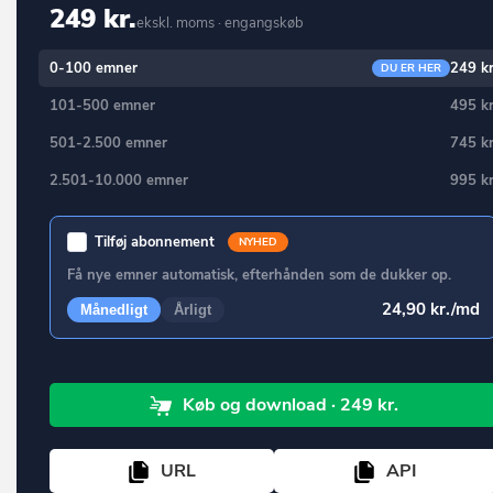
Jammerbugt
249 kr.
Ballerup
ekskl. moms · engangskøb
Kalundborg
Bandholm
0-100 emner
249 kr
DU ER HER
Kerteminde
Barrit
101-500 emner
495 kr
Kolding
Barsø
501-2.500 emner
745 kr
København
Beder
2.501-10.000 emner
995 kr
Køge
Bedsted Thy
Langeland
Tilføj abonnement
NYHED
Bevtoft
Få nye emner automatisk, efterhånden som de dukker op.
Lejre
Billum
24,90 kr./md
Månedligt
Årligt
Lemvig
Billund
Lolland
Bindslev
Lyngby-Taarbæk
Køb
og download
· 249 kr.
Birkerød
Læsø
Birkholm
URL
API
Mariagerfjord
Bjerringbro