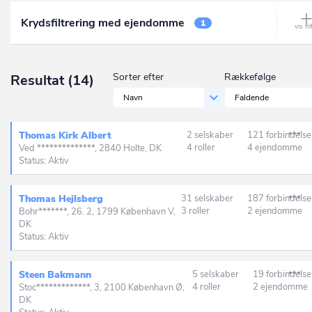
Ålbæk
Krydsfiltrering med ejendomme
Frederikssund
1
Allerød
Furesø
Allingåbro
Gentofte
Sorter efter
Rækkefølge
Resultat
(14)
Allinge
Gladsaxe
Navn
Faldende
Almind
Glostrup
Ålsgårde
Thomas Kirk Albert
2 selskaber
121 forbindelse
Greve
4 roller
4 ejendomme
Ved **************, 2840 Holte, DK
Anholt
Status: Aktiv
Gribskov
Ans By
Guldborgsund
Thomas Hejlsberg
31 selskaber
187 forbindelse
Ansager
3 roller
2 ejendomme
Bohr*******, 26. 2, 1799 København V,
Haderslev
DK
Arden
Status: Aktiv
Halsnæs
Årre
Hedensted
Steen Bakmann
5 selskaber
19 forbindelse
Årslev
4 roller
2 ejendomme
Stoc*************, 3, 2100 København Ø,
Helsingør
DK
Asaa