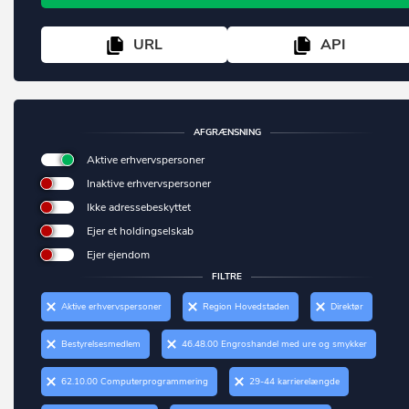
Brædstrup
Svendborg
Brøndby
URL
API
Syddjurs
Brøndby Strand
Sønderborg
Brønderslev
Tårnby
Brønshøj
AFGRÆNSNING
Thisted
Aktive erhvervspersoner
Brørup
Inaktive erhvervspersoner
Tønder
Bylderup-Bov
Ikke adressebeskyttet
Vallensbæk
Bække
Ejer et holdingselskab
Varde
Ejer ejendom
Bækmarksbro
FILTRE
Vejen
Bælum
Aktive erhvervspersoner
Region Hovedstaden
Direktør
Vejle
Børkop
Bestyrelsesmedlem
46.48.00 Engroshandel med ure og smykker
Vesthimmerland
Bøvlingbjerg
Viborg
62.10.00 Computerprogrammering
29-44 karrierelængde
Charlottenlund