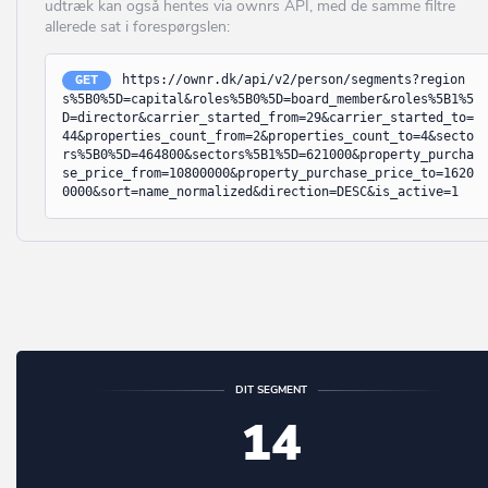
udtræk kan også hentes via ownrs API, med de samme filtre
Middelfart
allerede sat i forespørgslen:
Bjert
Morsø
Bjæverskov
https://ownr.dk/api/v2/person/segments?region
GET
Norddjurs
s%5B0%5D=capital&roles%5B0%5D=board_member&roles%5B1%5
Bjørnø
D=director&carrier_started_from=29&carrier_started_to=
44&properties_count_from=2&properties_count_to=4&secto
Nordfyn
Blåvand
rs%5B0%5D=464800&sectors%5B1%5D=621000&property_purcha
se_price_from=10800000&property_purchase_price_to=1620
Nyborg
Blokhus
0000&sort=name_normalized&direction=DESC&is_active=1
Næstved
Blommenslyst
Odder
Boeslunde
Odense
Bogense
Odsherred
Bogø By
Randers
Bolderslev
DIT SEGMENT
Rebild
14
Bording
Ringkøbing-Skjern
Borre