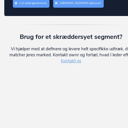
Vordingborg
2-4 antal ejendomme
10800000-16200000 købssum
Christiansfeld
Ærø
Dalby
Dalmose
Brug for et skræddersyet segment?
Dannemare
Daugård
Vi hjælper med at definere og levere helt specifikke udtræk, d
matcher jeres marked. Kontakt ownr og fortæl, hvad I leder eft
Dianalund
Kontakt os
Dragør
Dronninglund
Dronningmølle
Dybvad
Dyssegård
Ebberup