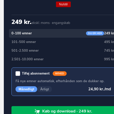
Ringsted
Borup
Nulstil
Roskilde
Brabrand
Rudersdal
249 kr.
Bramming
ekskl. moms · engangskøb
Rødovre
Brande
0-100 emner
249 kr
DU ER HER
Samsø
Branderup J
101-500 emner
495 kr
Silkeborg
Bredebro
501-2.500 emner
745 kr
Skanderborg
Bredsten
2.501-10.000 emner
995 kr
Skive
Brenderup Fyn
Tilføj abonnement
NYHED
Slagelse
Broager
Få nye emner automatisk, efterhånden som de dukker op.
Solrød
Broby
24,90 kr./md
Månedligt
Årligt
Sorø
Brovst
Stevns
Bryrup
Køb
og download
· 249 kr.
Struer