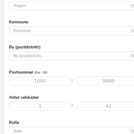
Region Hovedstaden
Kommune
Region Midtjylland
Region Nordjylland
Aabenraa
By (postdistrikt)
Region Syddanmark
Aalborg
Region Sjælland
Aarhus
Aabenraa
Postnummer
(fra - til)
Albertslund
Aabybro
-
Allerød
Aakirkeby
Assens
Antal selskaber
Aalborg
-
Ballerup
Aalborg SV
Billund
Aalborg SØ
Rolle
Bornholm
Aalborg Øst