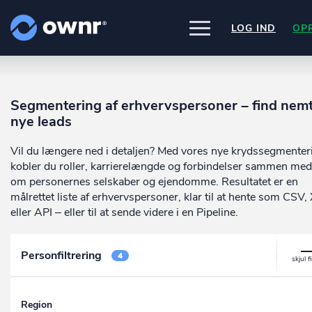
LOG IND
OP
UDFORSK
PRODUKTER
Segmentering af erhvervspersoner – find nem
ownr Insights
Nogle af vores kilder
nye leads
INTEGRATIONER
Kassevis af data sat i system
CVR /VIRK Tinglysningsretten
Pipedrive
Data i begge retninger
Vil du længere ned i detaljen? Med vores nye krydssegmenter
Bygnings- og Boligregisteret
PRISER
Kommer snart
Geodatastyrelsen
ownr Ajour
kobler du roller, karrierelængde og forbindelser sammen med
Ownr opdatere ikke bare dine eksis
Vurderingsstyrelsen
systemer, vi giver dig også mulighed
Hold dig opdateret og compliant
om personernes selskaber og ejendomme. Resultatet er en
OM OWNR
Danmarks adresser
arbejde med dine kunder i vores
ownr API
målrettet liste af erhvervspersoner, klar til at hente som CSV,
Mange flere på vej
innovative produkter som
Pipeline
o
Kun fantasien sætter grænsen
eller API – eller til at sende videre i en Pipeline.
ownr Pipeline
Ajour
.
Sæt strøm til dit nysalg
E-conomic
Personfiltrering
Ownr ajour goes supersonic
4
ownr Segmentering
Identificer salgsklare kundeemner
Region