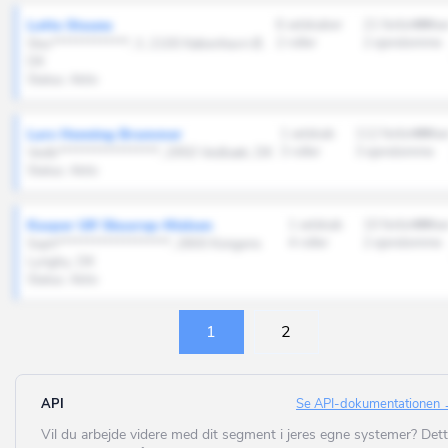
Jammerbugt
Ballerup
Lotte Staune
6 selskaber
21 forbindelse
Kalundborg
2 roller
2 ejendomme
Stoc*************, 3, 2100 København Ø,
Bandholm
DK
Kerteminde
Status: Aktiv
Barrit
Kolding
Barsø
Lars Henning Brammer
1 selskab
112 forbindelse
København
3 roller
3 ejendomme
Vedb*****************, 2950 Vedbæk, DK
Beder
Status: Aktiv
Køge
Bedsted Thy
Langeland
Kasper Ulf Skaarup-Nielsen
1 selskab
10 forbindelse
Bevtoft
4 roller
2 ejendomme
Soph*******************, 2800 Kongens
Lejre
Lyngby, DK
Billum
Status: Aktiv
Lemvig
Billund
Lolland
1
2
Bindslev
Lyngby-Taarbæk
Birkerød
Læsø
API
Se API-dokumentationen
Birkholm
Mariagerfjord
Vil du arbejde videre med dit segment i jeres egne systemer? Det
Bjerringbro