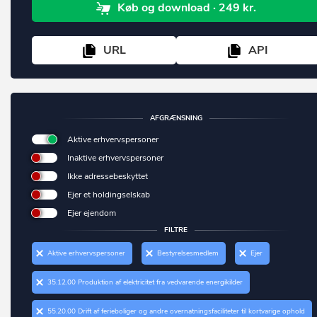
Køb
og download
· 249 kr.
Middelfart
Bjert
Morsø
Bjæverskov
URL
API
Norddjurs
Bjørnø
Nordfyn
Blåvand
Nyborg
AFGRÆNSNING
Blokhus
Aktive erhvervspersoner
Næstved
Blommenslyst
Inaktive erhvervspersoner
Odder
Boeslunde
Ikke adressebeskyttet
Odense
Ejer et holdingselskab
Bogense
Ejer ejendom
Odsherred
Bogø By
FILTRE
Randers
Bolderslev
Aktive erhvervspersoner
Bestyrelsesmedlem
Ejer
Rebild
Bording
35.12.00 Produktion af elektricitet fra vedvarende energikilder
Ringkøbing-Skjern
Borre
55.20.00 Drift af ferieboliger og andre overnatningsfaciliteter til kortvarige ophold