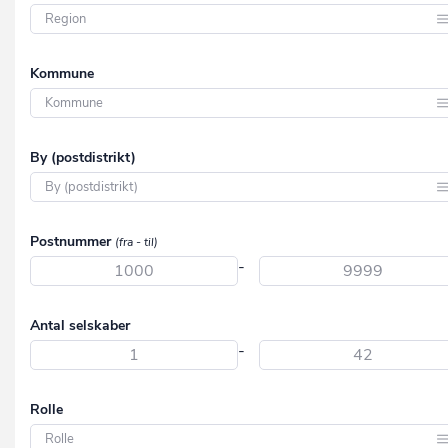
Region Hovedstaden
Kommune
Region Midtjylland
Region Nordjylland
Aabenraa
By (postdistrikt)
Region Syddanmark
Aalborg
Region Sjælland
Aarhus
Aabenraa
Postnummer
(fra - til)
Albertslund
Aabybro
-
Allerød
Aakirkeby
Assens
Antal selskaber
Aalborg
-
Ballerup
Aalborg SV
Billund
Aalborg SØ
Rolle
Bornholm
Aalborg Øst