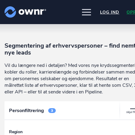
LOG IND
OP
UDFORSK
PRODUKTER
Segmentering af erhvervspersoner – find nem
ownr Insights
Nogle af vores kilder
nye leads
INTEGRATIONER
Kassevis af data sat i system
CVR /VIRK Tinglysningsretten
Pipedrive
Data i begge retninger
Vil du længere ned i detaljen? Med vores nye krydssegmenter
Bygnings- og Boligregisteret
PRISER
Kommer snart
Geodatastyrelsen
ownr Ajour
kobler du roller, karrierelængde og forbindelser sammen med
Ownr opdatere ikke bare dine eksis
Vurderingsstyrelsen
systemer, vi giver dig også mulighed
Hold dig opdateret og compliant
om personernes selskaber og ejendomme. Resultatet er en
OM OWNR
Danmarks adresser
arbejde med dine kunder i vores
ownr API
målrettet liste af erhvervspersoner, klar til at hente som CSV,
Mange flere på vej
innovative produkter som
Pipeline
o
Kun fantasien sætter grænsen
eller API – eller til at sende videre i en Pipeline.
ownr Pipeline
Ajour
.
Sæt strøm til dit nysalg
E-conomic
Personfiltrering
Ownr ajour goes supersonic
3
ownr Segmentering
Identificer salgsklare kundeemner
Region