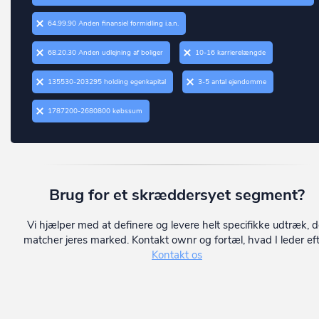
Ringsted
Borup
64.99.90 Anden finansiel formidling i.a.n.
Roskilde
Brabrand
Rudersdal
68.20.30 Anden udlejning af boliger
10-16 karrierelængde
Bramming
Rødovre
135530-203295 holding egenkapital
3-5 antal ejendomme
Brande
Samsø
1787200-2680800 købssum
Branderup J
Silkeborg
Bredebro
Skanderborg
Bredsten
Skive
Brenderup Fyn
Brug for et skræddersyet segment?
Slagelse
Broager
Vi hjælper med at definere og levere helt specifikke udtræk, d
Solrød
matcher jeres marked. Kontakt ownr og fortæl, hvad I leder eft
Broby
Kontakt os
Sorø
Brovst
Stevns
Bryrup
Struer