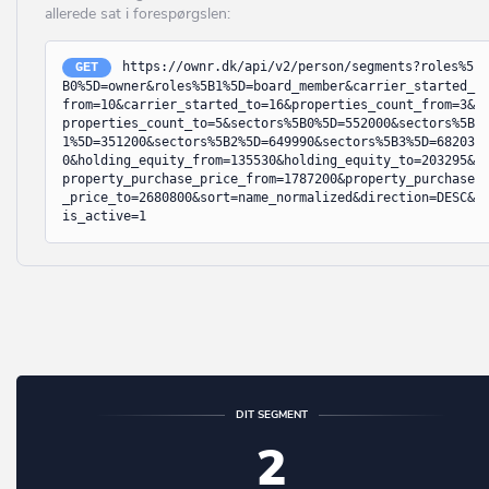
allerede sat i forespørgslen:
Herlev
Askeby
Herning
https://ownr.dk/api/v2/person/segments?roles%5
Askø
GET
B0%5D=owner&roles%5B1%5D=board_member&carrier_started_
Hillerød
from=10&carrier_started_to=16&properties_count_from=3&
Asnæs
properties_count_to=5&sectors%5B0%5D=552000&sectors%5B
Hjørring
1%5D=351200&sectors%5B2%5D=649990&sectors%5B3%5D=68203
Asperup
0&holding_equity_from=135530&holding_equity_to=203295&
Holbæk
property_purchase_price_from=1787200&property_purchase
Assens
_price_to=2680800&sort=name_normalized&direction=DESC&
Holstebro
is_active=1
Augustenborg
Horsens
Aulum
Hvidovre
Auning
Høje-Taastrup
Avernakø
Hørsholm
Bagenkop
Ikast-Brande
DIT SEGMENT
Bagsværd
2
Ishøj
Balle