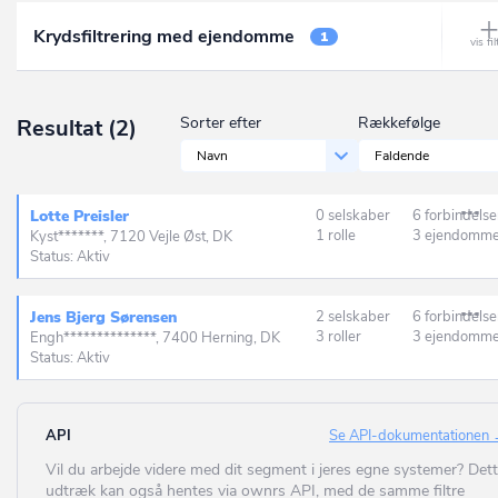
Ålbæk
Krydsfiltrering med ejendomme
Frederikssund
1
Allerød
Furesø
Allingåbro
Gentofte
Sorter efter
Rækkefølge
Resultat
(2)
Allinge
Gladsaxe
Navn
Faldende
Almind
Glostrup
Ålsgårde
Lotte Preisler
0 selskaber
6 forbindelse
Greve
1 rolle
3 ejendomm
Kyst*******, 7120 Vejle Øst, DK
Anholt
Status: Aktiv
Gribskov
Ans By
Guldborgsund
Jens Bjerg Sørensen
2 selskaber
6 forbindelse
Ansager
3 roller
3 ejendomm
Engh**************, 7400 Herning, DK
Haderslev
Status: Aktiv
Arden
Halsnæs
Årre
Hedensted
API
Se API-dokumentationen
Årslev
Vil du arbejde videre med dit segment i jeres egne systemer? Det
Helsingør
Asaa
udtræk kan også hentes via ownrs API, med de samme filtre