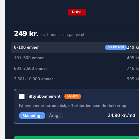
Jammerbugt
Ballerup
Kalundborg
Nulstil
Bandholm
Kerteminde
Barrit
249 kr.
Kolding
ekskl. moms · engangskøb
Barsø
København
0-100 emner
249 kr
DU ER HER
Beder
Køge
101-500 emner
495 kr
Bedsted Thy
Langeland
501-2.500 emner
745 kr
Bevtoft
Lejre
2.501-10.000 emner
995 kr
Billum
Lemvig
Billund
Tilføj abonnement
NYHED
Lolland
Bindslev
Få nye emner automatisk, efterhånden som de dukker op.
Lyngby-Taarbæk
24,90 kr./md
Birkerød
Månedligt
Årligt
Læsø
Birkholm
Mariagerfjord
Bjerringbro