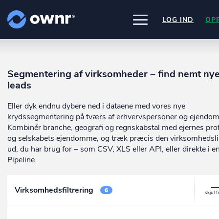
LOG IND
OP
UDFORSK
PRODUKTER
Segmentering af virksomheder – find nemt ny
ownr Insights
Nogle af vores kilder
leads
INTEGRATIONER
Kassevis af data sat i system
CVR /VIRK Tinglysningsretten
Pipedrive
Data i begge retninger
Eller dyk endnu dybere ned i dataene med vores nye
Bygnings- og Boligregisteret
PRISER
Kommer snart
Geodatastyrelsen
ownr Ajour
krydssegmentering på tværs af erhvervspersoner og ejendo
Ownr opdatere ikke bare dine eksis
Vurderingsstyrelsen
systemer, vi giver dig også mulighed
Hold dig opdateret og compliant
Kombinér branche, geografi og regnskabstal med ejernes prof
OM OWNR
Danmarks adresser
arbejde med dine kunder i vores
ownr API
og selskabets ejendomme, og træk præcis den virksomhedsli
Mange flere på vej
innovative produkter som
Pipeline
o
Kun fantasien sætter grænsen
ud, du har brug for – som CSV, XLS eller API, eller direkte i e
ownr Pipeline
Ajour
.
Pipeline.
Sæt strøm til dit nysalg
E-conomic
Ownr ajour goes supersonic
ownr Segmentering
Virksomhedsfiltrering
6
Identificer salgsklare kundeemner