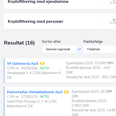
Krydsfiltrering med ejendomme
Jammerbugt
Uoplyst virksomhedsform
02.30.00 Indsamling af vildtvoksende forstmateriale, undtagen
Ballerup
træer
Kalundborg
Øvrige virksomhedsformer
Bandholm
02.40.00 Støtteaktiviteter i forbindelse med skovbrug
Krydsfiltrering med personer
Kerteminde
Barrit
03.11.00 Havfiskeri
Kolding
Barsø
03.12.00 Ferskvandsfiskeri
Sorter efter
Rækkefølge
Resultat
(16)
København
Beder
03.21.00 Havbrug
Seneste regnskab
Faldende
Køge
Bedsted Thy
03.22.00 Ferskvandsbrug
Langeland
Egenkapital 2025: 33.098' DKK
54 Galionsvej ApS
Bevtoft
03.30.00 Støtteaktiviteter i forbindelse med fiskeri og akvakult
Bruttofortjeneste 2025: -165'
CVR-nr.: 45558266
AKTIV
Lejre
DKK
Amaliegade 3, 4 1256 København K,
Billum
05.10.00 Indvinding af stenkul
Resultat før skat 2025: -902' DK
DK
Lemvig
Billund
05.20.00 Indvinding af brunkul
Lolland
Egenkapital 2025: 29.024'
Heimstaden Valnøddehuset ApS
Bindslev
06.10.00 Indvinding af råolie
DKK
CVR-nr.: 37200174
AKTIV
Lyngby-Taarbæk
Bruttofortjeneste 2025:
Sankt Petri Passage 5, 3. th 1165
Birkerød
06.20.00 Indvinding af naturgas
2.983' DKK
København K, DK
Læsø
Resultat før skat 2025: 3.648
Birkholm
07.10.00 Brydning af jernmalm
DKK