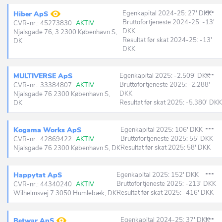
Egenkapital 2024-25: 27' DKK
Hiber ApS
Bruttofortjeneste 2024-25: -13'
CVR-nr.: 45273830
AKTIV
DKK
Njalsgade 76, 3 2300 København S,
Resultat før skat 2024-25: -13'
DK
DKK
MULTIVERSE ApS
Egenkapital 2025: -2.509' DKK
Bruttofortjeneste 2025: -2.288'
CVR-nr.: 33384807
AKTIV
DKK
Njalsgade 76 2300 København S,
Resultat før skat 2025: -5.380' DK
DK
Kogama Works ApS
Egenkapital 2025: 106' DKK
Bruttofortjeneste 2025: 55' DKK
CVR-nr.: 42869422
AKTIV
Resultat før skat 2025: 58' DKK
Njalsgade 76 2300 København S, DK
Happytat ApS
Egenkapital 2025: 152' DKK
Bruttofortjeneste 2025: -213' DKK
CVR-nr.: 44340240
AKTIV
Resultat før skat 2025: -416' DKK
Wilhelmsvej 7 3050 Humlebæk, DK
Egenkapital 2024-25: 37' DKK
Betwar ApS