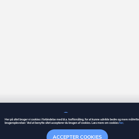
Her på sitet bruger vi cookies i forbindelse med bl.a. trafikmåling, for at kunne udvikle bedre og mere målrett
brugeroplevelser. Ved at benytte sitet accepterer du brugen af cookies. Læs mere om cookies
her
.
GUIDE
BETINGELSER
ACCEPTER COOKIES
ownr
er et registreret varemærke tilhørende ownr ApS – CVR nr.: 36 40 88 