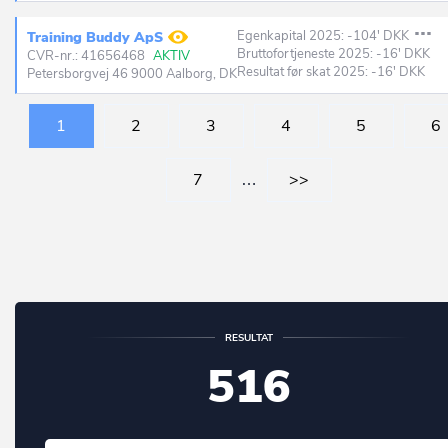
Egenkapital 2025: -104' DKK
Training Buddy ApS
Bruttofortjeneste 2025: -16' DKK
CVR-nr.: 41656468
AKTIV
Resultat før skat 2025: -16' DKK
Petersborgvej 46 9000 Aalborg, DK
1
2
3
4
5
6
7
…
>>
RESULTAT
516