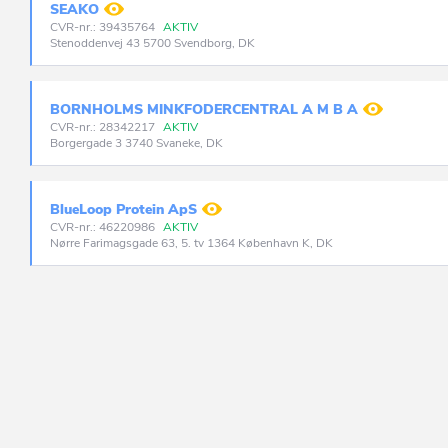
SEAKO
CVR-nr.: 39435764
AKTIV
Stenoddenvej 43 5700 Svendborg, DK
BORNHOLMS MINKFODERCENTRAL A M B A
CVR-nr.: 28342217
AKTIV
Borgergade 3 3740 Svaneke, DK
BlueLoop Protein ApS
CVR-nr.: 46220986
AKTIV
Nørre Farimagsgade 63, 5. tv 1364 København K, DK