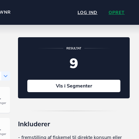
WNR
LOG IND
OPRET
RESULTAT
9
Vis i Segmenter
Inkluderer
- fremstilling af fiskemel til direkte konsum eller