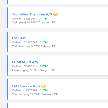
TripleNine Thyborøn A/S
CVR-nr.: 35252967
AKTIV
Sydhalevej 14 7680 Thyborøn, DK
ESSI A/S
CVR-nr.: 30358767
AKTIV
Trafikhavnskaj 9 6700 Esbjerg, DK
FF SKAGEN A/S
CVR-nr.: 53686214
AKTIV
Havnevagtvej 5 9990 Skagen, DK
CMT Service ApS
CVR-nr.: 42973599
AKTIV
Tømmerbyvej 79 7741 Frøstrup, DK