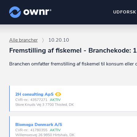
UDFORSK
ownr Insights
Alle brancher
10.20.10
Kassevis af data sat i sy
Fremstilling af fiskemel - Branchekode: 
ownr Ajour
Branchen omfatter fremstilling af fiskemel til konsum eller 
Hold dig opdateret og c
ownr Pipeline
Sæt strøm til dit nysalg
2H consulting ApS
ownr Segmenteri
CVR-nr.: 43577271
AKTIV
Store Knuds Vej 3 7700 Thisted, DK
Identificer salgsklare k
Biomega Denmark A/S
CVR-nr.: 41780355
AKTIV
Willemoesvej 26 9850 Hirtshals, DK