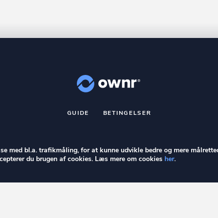
GUIDE
BETINGELSER
nr
er et registreret varemærke tilhørende ownr ApS – CVR nr.: 36 40 8
Stationsparken 26. 2., 2600 Glostrup, info@ownr.dk
else med bl.a. trafikmåling, for at kunne udvikle bedre og mere målrette
accepterer du brugen af cookies. Læs mere om cookies
her
.