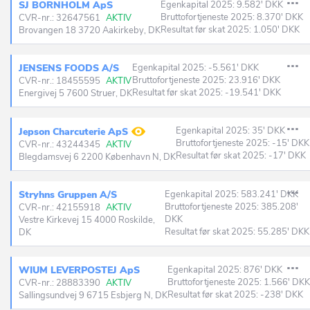
SJ BORNHOLM ApS
Egenkapital 2025: 9.582' DKK
Bruttofortjeneste 2025: 8.370' DKK
CVR-nr.: 32647561
AKTIV
Resultat før skat 2025: 1.050' DKK
Brovangen 18 3720 Aakirkeby, DK
JENSENS FOODS A/S
Egenkapital 2025: -5.561' DKK
Bruttofortjeneste 2025: 23.916' DKK
CVR-nr.: 18455595
AKTIV
Resultat før skat 2025: -19.541' DKK
Energivej 5 7600 Struer, DK
Egenkapital 2025: 35' DKK
Jepson Charcuterie ApS
Bruttofortjeneste 2025: -15' DKK
CVR-nr.: 43244345
AKTIV
Resultat før skat 2025: -17' DKK
Blegdamsvej 6 2200 København N, DK
Stryhns Gruppen A/S
Egenkapital 2025: 583.241' DKK
Bruttofortjeneste 2025: 385.208'
CVR-nr.: 42155918
AKTIV
DKK
Vestre Kirkevej 15 4000 Roskilde,
Resultat før skat 2025: 55.285' DKK
DK
WIUM LEVERPOSTEJ ApS
Egenkapital 2025: 876' DKK
Bruttofortjeneste 2025: 1.566' DKK
CVR-nr.: 28883390
AKTIV
Resultat før skat 2025: -238' DKK
Sallingsundvej 9 6715 Esbjerg N, DK