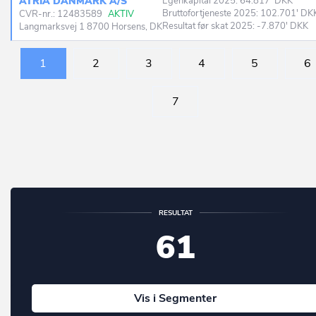
ATRIA DANMARK A/S
Egenkapital 2025: 64.817' DKK
Bruttofortjeneste 2025: 102.701' DK
CVR-nr.: 12483589
AKTIV
Resultat før skat 2025: -7.870' DKK
Langmarksvej 1 8700 Horsens, DK
1
2
3
4
5
6
7
RESULTAT
61
Vis i Segmenter