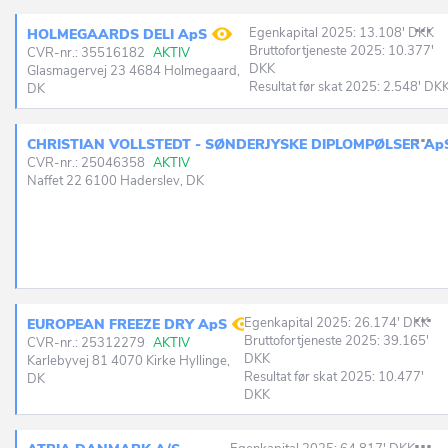
Egenkapital 2025: 13.108' DKK
HOLMEGAARDS DELI ApS
Bruttofortjeneste 2025: 10.377'
CVR-nr.: 35516182
AKTIV
DKK
Glasmagervej 23 4684 Holmegaard,
Resultat før skat 2025: 2.548' DK
DK
CHRISTIAN VOLLSTEDT - SØNDERJYSKE DIPLOMPØLSER ApS 
CVR-nr.: 25046358
AKTIV
Naffet 22 6100 Haderslev, DK
Egenkapital 2025: 26.174' DKK
EUROPEAN FREEZE DRY ApS
Bruttofortjeneste 2025: 39.165'
CVR-nr.: 25312279
AKTIV
DKK
Karlebyvej 81 4070 Kirke Hyllinge,
Resultat før skat 2025: 10.477'
DK
DKK