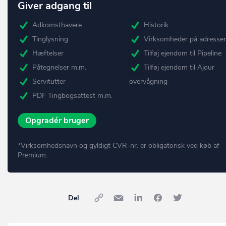
Giver adgang til
Adkomsthavere
Historik
Tinglysning
Virksomheder på adresse
Hæftelser
Tilføj ejendom til Pipeline
Påtegnelser m.m.
Tilføj ejendom til Ajour
Servitutter
overvågning
PDF Tingbogsattest m.m.
Opgradér bruger
*Virksomhedsnavn og gyldigt CVR-nr. er obligatorisk ved køb af
Premium.
Del