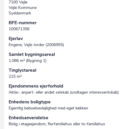
7100 Vejle
Vejle Kommune
Syddanmark
BFE-nummer
100671356
Ejerlav
Engene, Vejle Jorder (2006955)
Samlet bygningsareal
1.086 m² (Bygning 1)
Tinglystareal
215 m²
Ejendommens ejerforhold
Aktie-, anpart- eller andet selskab (undtagen interessent­skab)
Enhedens boligtype
Egentlig beboelseslejlighed med eget køkken
Enhedsanvendelse
Bolig i etageejendom, flerfamiliehus eller to-familiehus