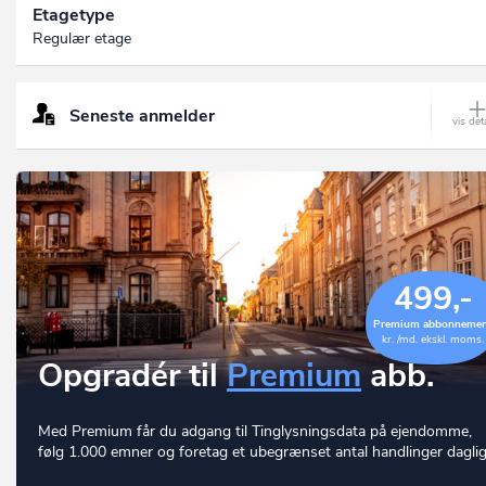
Etagetype
Regulær etage
Seneste anmelder
499,-
Premium abbonneme
kr. /md. ekskl. moms.
Opgradér til
Premium
abb.
Med Premium får du adgang til Tinglysningsdata på ejendomme,
følg 1.000 emner og foretag et ubegrænset antal handlinger daglig