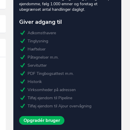
ejendomme, følg 1.000 emner og foretag et
ubegrænset antal handlinger dagligt.
Giver adgang til
Adkomsthavere
Tinglysning
Hæftelser
Påtegnelser m.m.
Servitutter
PDF Tingbogsattest m.m.
Historik
Virksomheder på adressen
Tilføj ejendom til Pipeline
Tilføj ejendom til Ajour overvågning
Opgradér bruger