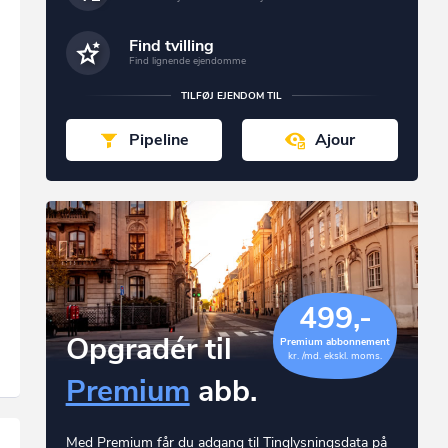
Find tvilling
Find lignende ejendomme
TILFØJ EJENDOM TIL
Pipeline
Ajour
499,-
Opgradér til
Premium abbonnement
kr. /md. ekskl. moms.
Premium
abb.
Med Premium får du adgang til Tinglysningsdata på