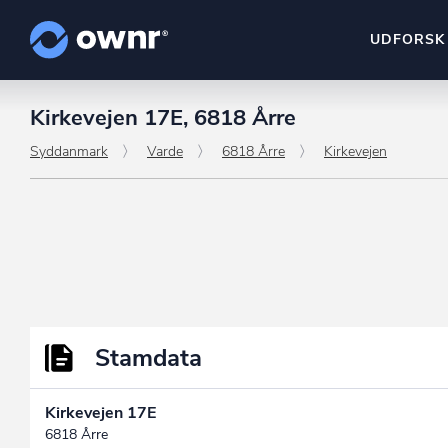
UDFORSK
Kirkevejen 17E, 6818 Årre
ownr Insights
Kassevis af data sat i sy
Syddanmark
Varde
6818 Årre
Kirkevejen
ownr Ajour
Hold dig opdateret og c
ownr Pipeline
Sæt strøm til dit nysalg
ownr Segmenteri
Identificer salgsklare k
Stamdata
Kirkevejen 17E
6818 Årre