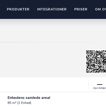
PRODUKTER
INTEGRATIONER
PRISER
OM O
Pipedrive
stem
Kommer snart
ownr API
ompliant
Kun fantasien sætter grænsen
Mange flere på vej
Pipeline
Ajour
E-conomic
Ownr ajour goes supersonic
ng
undeemner
Enhedens samlede areal
85 m² (1 Enhed)