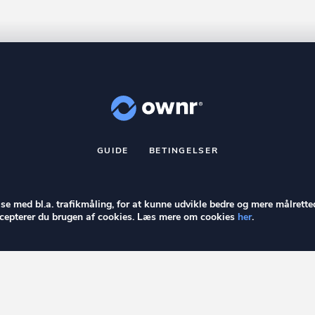
GUIDE
BETINGELSER
nr
er et registreret varemærke tilhørende ownr ApS – CVR nr.: 36 40 8
Stationsparken 26. 2., 2600 Glostrup, info@ownr.dk
else med bl.a. trafikmåling, for at kunne udvikle bedre og mere målrette
accepterer du brugen af cookies. Læs mere om cookies
her
.