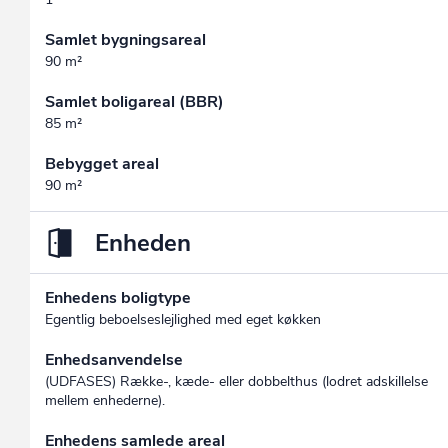
Samlet bygningsareal
90 m²
Samlet boligareal (BBR)
85 m²
Bebygget areal
90 m²
Enheden
Enhedens boligtype
Egentlig beboelseslejlighed med eget køkken
Enhedsanvendelse
(UDFASES) Række-, kæde- eller dobbelthus (lodret adskillelse
mellem enhederne).
Enhedens samlede areal