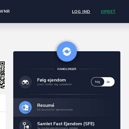
WNR
LOG IND
OPRET
HANDLINGER
Følg ejendom
Nej
Ja
ownr holder dig opdateret
Resumé
Et resumé for ejendommen
Samlet Fast Ejendom (SFE)
Se moderejendommens detaljer