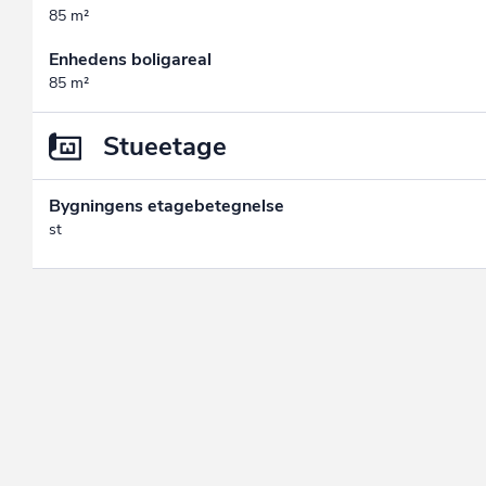
85 m²
Enhedens boligareal
85 m²
Stueetage
Bygningens etagebetegnelse
st