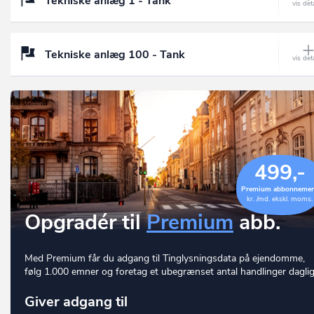
Tekniske anlæg 1 - Tank
Tekniske anlæg 100 - Tank
499,-
Premium abbonneme
kr. /md. ekskl. moms.
Opgradér til
Premium
abb.
Med Premium får du adgang til Tinglysningsdata på ejendomme,
følg 1.000 emner og foretag et ubegrænset antal handlinger daglig
Giver adgang til