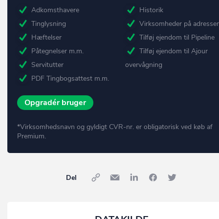
Adkomsthavere
Historik
Tinglysning
Virksomheder på adresse
Hæftelser
Tilføj ejendom til Pipeline
Påtegnelser m.m.
Tilføj ejendom til Ajour
Servitutter
overvågning
PDF Tingbogsattest m.m.
Opgradér bruger
*Virksomhedsnavn og gyldigt CVR-nr. er obligatorisk ved køb af
Premium.
Del