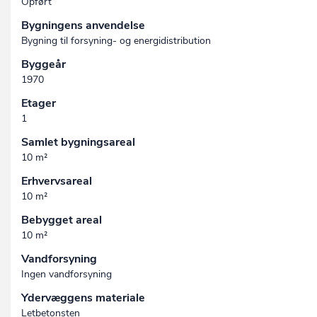
Opført
Bygningens anvendelse
Bygning til forsyning- og energidistribution
Byggeår
1970
Etager
1
Samlet bygningsareal
10 m²
Erhvervsareal
10 m²
Bebygget areal
10 m²
Vandforsyning
Ingen vandforsyning
Ydervæggens materiale
Letbetonsten